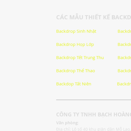
CÁC MẪU THIẾT KẾ BACK
Logo
Giải Trí
Hướng D
Backdrop Sinh Nhật
Backdr
Backdrop Họp Lớp
Backdr
Tử Vi - Phong Thủy - Tâm Linh
Backdrop Tết Trung Thu
Backdr
Cách Làm Hay
Khám Phá C
Backdrop Thể Thao
Backdr
Backdop Tất Niên
Backdr
Khám Phá Công Nghệ
Thủ T
CÔNG TY TNHH BẠCH HOÀNG
Hướng dẫn
Văn phòng
:
Địa chỉ: Lô số 40 khu giãn dân Mỗ La