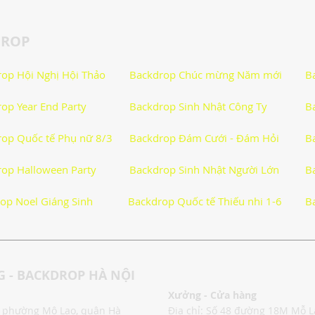
DROP
ẫn
Thơ Hay Thơ Vui
Lời Hay Ý Đẹp
Vì Sao, Tại Sao?
op Hội Nghị Hội Thảo
Backdrop Chúc mừng Năm mới
B
op Year End Party
Backdrop Sinh Nhật Công Ty
B
Phong Tục Tập Quán
Du Lịch
Sức Khỏe
op Quốc tế Phụ nữ 8/3
Backdrop Đám Cưới - Đám Hỏi
B
uộc Sống
Công nghệ
Thiết Bị Số
Công Nghệ Thông 
op Halloween Party
Backdrop Sinh Nhật Người Lớn
B
op Noel Giáng Sinh
Backdrop Quốc tế Thiếu nhi 1-6
B
huật Tiện Ích
Phần Mềm - Ứng Dụng
Sản Phẩm Công 
 - BACKDROP HÀ NỘI
Xưởng - Cửa hàng
o, phường Mộ Lao, quận Hà
Địa chỉ: Số 48 đường 18M Mỗ 