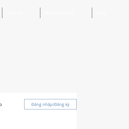
Dịch Vụ
Mẫu Backdrop
Blog
p
Đăng nhập/Đăng ký
g