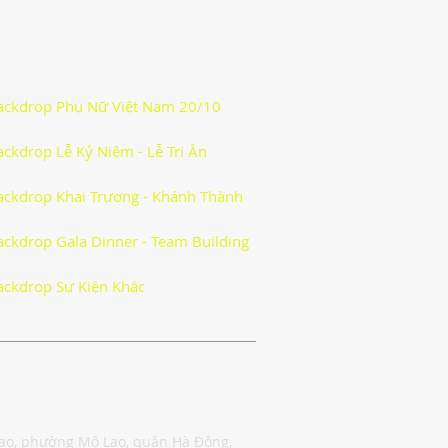
ackdrop Phụ Nữ Việt Nam 20/10
ackdrop Lễ Kỷ Niệm - Lễ Tri Ân
ackdrop Khai Trương - Khánh Thành
Tin
ackdrop Gala Dinner - Team Building
ackdrop Sự Kiện Khác
Nghệ
Lao, phường Mộ Lao, quận Hà Đông,