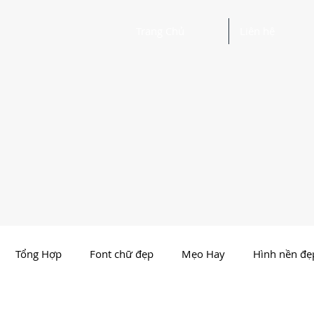
Trang Chủ
Liên hệ
Tổng Hợp
Font chữ đẹp
Mẹo Hay
Hình nền đẹ
Nhất Việt Nam
Ảnh - Thiết kế đẹp
Người Nổi Tiến