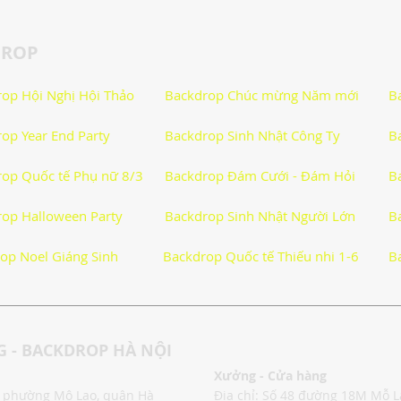
DROP
ẫn
Thơ Hay Thơ Vui
Lời Hay Ý Đẹp
Vì Sao, Tại Sao?
op Hội Nghị Hội Thảo
Backdrop Chúc mừng Năm mới
B
op Year End Party
Backdrop Sinh Nhật Công Ty
B
Phong Tục Tập Quán
Du Lịch
Sức Khỏe
op Quốc tế Phụ nữ 8/3
Backdrop Đám Cưới - Đám Hỏi
B
uộc Sống
Công nghệ
Thiết Bị Số
Công Nghệ Thông 
op Halloween Party
Backdrop Sinh Nhật Người Lớn
B
op Noel Giáng Sinh
Backdrop Quốc tế Thiếu nhi 1-6
B
huật Tiện Ích
Phần Mềm - Ứng Dụng
Sản Phẩm Công 
 - BACKDROP HÀ NỘI
Xưởng - Cửa hàng
o, phường Mộ Lao, quận Hà
Địa chỉ: Số 48 đường 18M Mỗ 