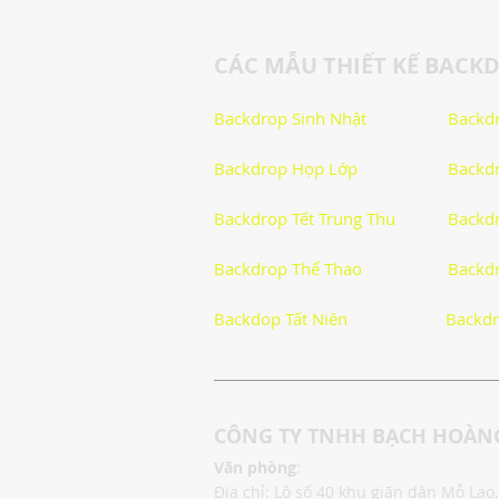
CÁC MẪU THIẾT KẾ BACK
Logo
Giải Trí
Hướng D
Backdrop Sinh Nhật
Backdr
Backdrop Họp Lớp
Backdr
Tử Vi - Phong Thủy - Tâm Linh
Backdrop Tết Trung Thu
Backdr
Cách Làm Hay
Khám Phá C
Backdrop Thể Thao
Backdr
Backdop Tất Niên
Backdr
Khám Phá Công Nghệ
Thủ T
CÔNG TY TNHH BẠCH HOÀNG
Hướng dẫn
Văn phòng
:
Địa chỉ: Lô số 40 khu giãn dân Mỗ La