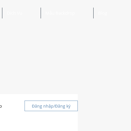
Dịch Vụ
Mẫu Backdrop
Blog
p
Đăng nhập/Đăng ký
g