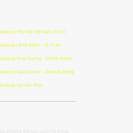
ackdrop Phụ Nữ Việt Nam 20/10
ackdrop Lễ Kỷ Niệm - Lễ Tri Ân
ackdrop Khai Trương - Khánh Thành
Tin
ackdrop Gala Dinner - Team Building
ackdrop Sự Kiện Khác
Nghệ
Lao, phường Mộ Lao, quận Hà Đông,