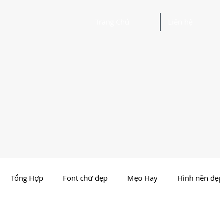
Trang Chủ
Liên hệ
Tổng Hợp
Font chữ đẹp
Mẹo Hay
Hình nền đẹ
Nhất Việt Nam
Ảnh - Thiết kế đẹp
Người Nổi Tiến