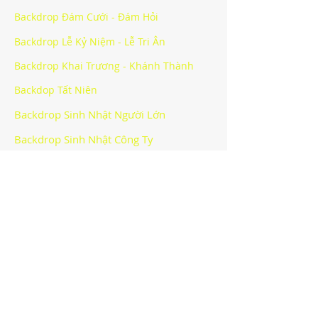
Backdrop Đám Cưới - Đám Hỏi
Backdrop Lễ Kỷ Niệm - Lễ Tri Ân
Backdrop Khai Trương - Khánh Thành
Backdop Tất Niên
Backdrop Sinh Nhật Người Lớn
Backdrop Sinh Nhật Công Ty
Backdrop Halloween Party
Backdrop Sự Kiện Khác
CÔNG TY TNHH BẠCH HOÀNG -
BACKDROP HÀ NỘI
Văn phòng
:
Địa chỉ: Lô số 40 khu giãn dân Mỗ Lao, phường Mộ
Lao, quận Hà Đông, thành phố Hà Nội
Email:
info@bachhoang.vn
*Hotline:
090.4848.448