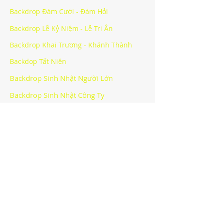
Backdrop Đám Cưới - Đám Hỏi
Backdrop Lễ Kỷ Niệm - Lễ Tri Ân
Backdrop Khai Trương - Khánh Thành
Backdop Tất Niên
Backdrop Sinh Nhật Người Lớn
Backdrop Sinh Nhật Công Ty
Backdrop Halloween Party
Backdrop Sự Kiện Khác
CÔNG TY TNHH BẠCH HOÀNG -
BACKDROP HÀ NỘI
Văn phòng
:
Địa chỉ: Lô số 40 khu giãn dân Mỗ Lao, phường Mộ
Lao, quận Hà Đông, thành phố Hà Nội
Email:
info@bachhoang.vn
*Hotline:
090.4848.448