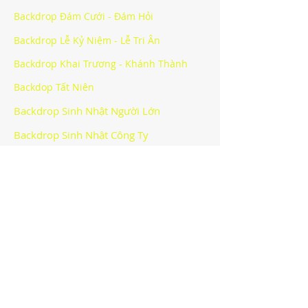
Backdrop Đám Cưới - Đám Hỏi
Backdrop Lễ Kỷ Niệm - Lễ Tri Ân
Backdrop Khai Trương - Khánh Thành
Backdop Tất Niên
Backdrop Sinh Nhật Người Lớn
Backdrop Sinh Nhật Công Ty
Backdrop Halloween Party
Backdrop Sự Kiện Khác
CÔNG TY TNHH BẠCH HOÀNG -
BACKDROP HÀ NỘI
Văn phòng
:
Địa chỉ: Lô số 40 khu giãn dân Mỗ Lao, phường Mộ
Lao, quận Hà Đông, thành phố Hà Nội
Email:
info@bachhoang.vn
*Hotline:
090.4848.448