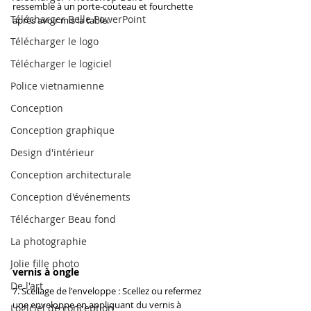
ressemble à un porte-couteau et fourchette 
Télécharger Belle PowerPoint
après avoir mis la table.
Télécharger le logo
Télécharger le logiciel
Police vietnamienne
Conception
Conception graphique
Design d'intérieur
Conception architecturale
Conception d'événements
Télécharger Beau fond
La photographie
Jolie fille photo
vernis à ongle
De l'art
7. Scellage de l'enveloppe : Scellez ou refermez 
une enveloppe en appliquant du vernis à 
Logiciel de conception