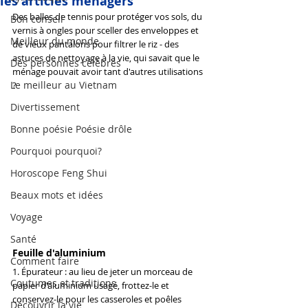
les articles ménagers
Des balles de tennis pour protéger vos sols, du 
Bon conseil
vernis à ongles pour sceller des enveloppes et 
Meilleur du monde
de vieux pantalons pour filtrer le riz - des 
astuces de nettoyage à la vie, qui savait que le 
Des personnes célèbres
ménage pouvait avoir tant d'autres utilisations 
Le meilleur au Vietnam
?
Divertissement
Bonne poésie Poésie drôle
Pourquoi pourquoi?
Horoscope Feng Shui
Beaux mots et idées
Voyage
Santé
Feuille d'aluminium
Comment faire
1. Épurateur : au lieu de jeter un morceau de 
Coutumes et traditions
papier d'aluminium usagé, frottez-le et 
conservez-le pour les casseroles et poêles 
Découvrir la vie