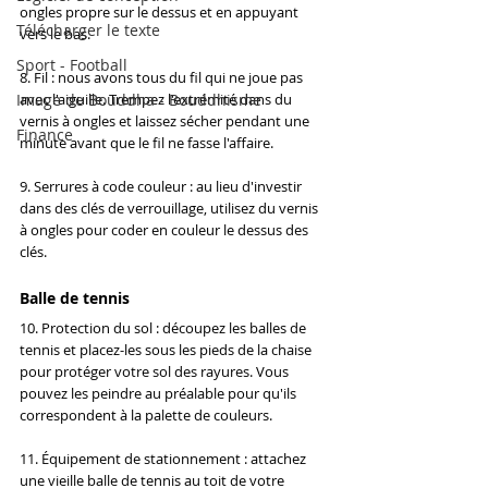
ongles propre sur le dessus et en appuyant 
Télécharger le texte
vers le bas.
Sport - Football
8. Fil : nous avons tous du fil qui ne joue pas 
Image de Bouddha - Bouddhisme
avec l'aiguille. Trempez l'extrémité dans du 
vernis à ongles et laissez sécher pendant une 
Finance
minute avant que le fil ne fasse l'affaire.
9. Serrures à code couleur : au lieu d'investir 
dans des clés de verrouillage, utilisez du vernis 
à ongles pour coder en couleur le dessus des 
clés.
Balle de tennis
10. Protection du sol : découpez les balles de 
tennis et placez-les sous les pieds de la chaise 
pour protéger votre sol des rayures. Vous 
pouvez les peindre au préalable pour qu'ils 
correspondent à la palette de couleurs.
11. Équipement de stationnement : attachez 
une vieille balle de tennis au toit de votre 