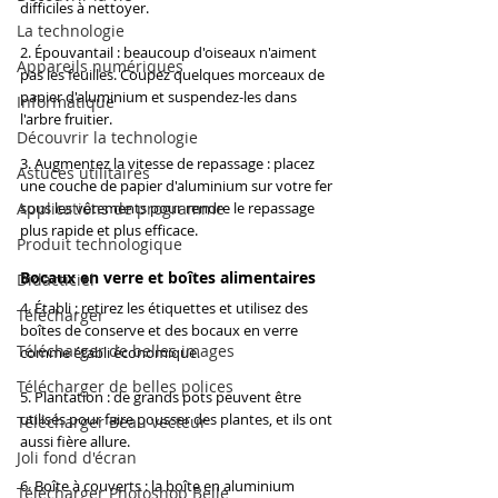
difficiles à nettoyer.
La technologie
2. Épouvantail : beaucoup d'oiseaux n'aiment 
Appareils numériques
pas les feuilles. Coupez quelques morceaux de 
papier d'aluminium et suspendez-les dans 
Informatique
l'arbre fruitier.
Découvrir la technologie
3. Augmentez la vitesse de repassage : placez 
Astuces utilitaires
une couche de papier d'aluminium sur votre fer 
Applications de programme
sous les vêtements pour rendre le repassage 
plus rapide et plus efficace.
Produit technologique
Bocaux en verre et boîtes alimentaires
Didacticiel
4. Établi : retirez les étiquettes et utilisez des 
Télécharger
boîtes de conserve et des bocaux en verre 
Télécharger de belles images
comme établi économique.
Télécharger de belles polices
5. Plantation : de grands pots peuvent être 
utilisés pour faire pousser des plantes, et ils ont 
Télécharger Beau vecteur
aussi fière allure.
Joli fond d'écran
6. Boîte à couverts : la boîte en aluminium 
Télécharger Photoshop Belle