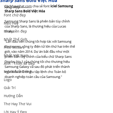
Sharp Sans Bold Việt Hóa
Cachhaynhat.com
 chia sẻ f
ont 
iciel Samsung 
Tổng Hợp
Sharp Sans Bold Việt Hóa
Font chữ đẹp
Samsung Sharp Sans là phiên bản tùy chỉnh 
Mẹo Hay
của Sharp Sans, là thương hiệu của Lucas 
Hình nền đẹp
Sharp.
Nhất Thế Giới
"Lần đầu tiên chúng tôi hợp tác với Samsung 
Electronics, công ty điện tử lớn thứ hai trên thế 
Free Vectors
giới, vào năm 2014. Dự án bắt đầu như một 
Nhất Việt Nam
phiên bản tùy chỉnh của kiểu chữ Sharp Sans 
Display No.1 của chúng tôi cho thương hiệu 
Ảnh - Thiết kế đẹp
Samsung Galaxy và sau đó phát triển thành 
Người Nổi Tiếng
một kiểu chữ nhiều tập lệnh cho Toàn bộ 
doanh nghiệp toàn cầu của Samsung."
Logo
Giải Trí
Hướng Dẫn
Thơ Hay Thơ Vui
Lời Hay Ý Đẹp