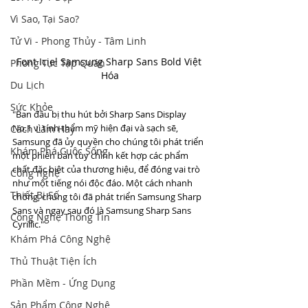
Vì Sao, Tại Sao?
Tử Vi - Phong Thủy - Tâm Linh
Font Iciel Samsung Sharp Sans Bold Việt 
Phong Tục Tập Quán
Hóa
Du Lịch
Sức Khỏe
"Ban đầu bị thu hút bởi Sharp Sans Display 
No.1 vì tính thẩm mỹ hiện đại và sạch sẽ, 
Cách Làm Hay
Samsung đã ủy quyền cho chúng tôi phát triển 
Khám Phá Cuộc Sống
một phiên bản tùy chỉnh kết hợp các phẩm 
chất đặc biệt của thương hiệu, để đóng vai trò 
Công nghệ
như một tiếng nói độc đáo. Một cách nhanh 
Thiết Bị Số
chóng, chúng tôi đã phát triển Samsung Sharp 
Sans và ngay sau đó là Samsung Sharp Sans 
Công Nghệ Thông Tin
Cyrillic."
Khám Phá Công Nghệ
Thủ Thuật Tiện Ích
Phần Mềm - Ứng Dụng
Sản Phẩm Công Nghệ