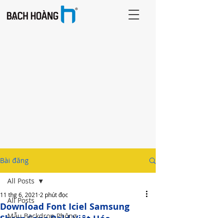
Bài đăng
All Posts
11 thg 6, 2021
2 phút đọc
All Posts
Download Font Iciel Samsung
Mẫu Backdrop Phông