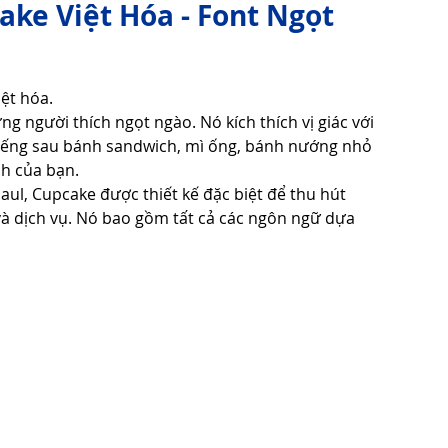
ke Việt Hóa - Font Ngọt
Tử Vi - Phong Thủy - Tâm Linh
Phong Tục Tập Quán
ệt hóa.
người thích ngọt ngào. Nó kích thích vị giác với 
iếng sau bánh sandwich, mì ống, bánh nướng nhỏ 
Cuộc Sống
Công nghệ
Thiết Bị Số
h của bạn.
ul, Cupcake được thiết kế đặc biệt để thu hút 
 dịch vụ. Nó bao gồm tất cả các ngôn ngữ dựa 
Thuật Tiện Ích
Phần Mềm - Ứng Dụng