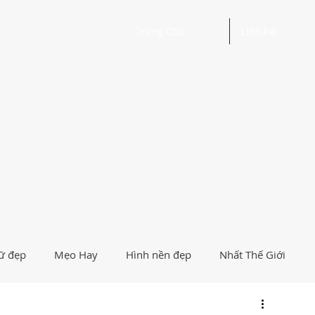
Trang Chủ
Liên hệ
ữ đẹp
Mẹo Hay
Hình nền đẹp
Nhất Thế Giới
Người Nổi Tiếng
Logo
Giải Trí
Hướng Dẫn