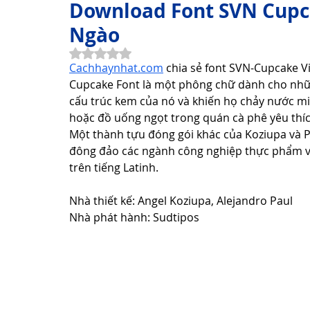
Download Font SVN Cupca
Ngào
Thơ Hay Thơ Vui
Lời Hay Ý Đẹp
Vì Sao, Tại Sao?
Đã xếp hạng NaN/5 sao.
Cachhaynhat.com
 chia sẻ font SVN-Cupcake Vi
Cupcake Font là một phông chữ dành cho những 
cấu trúc kem của nó và khiến họ chảy nước m
Du Lịch
Sức Khỏe
Cách Làm Hay
Khám Phá 
hoặc đồ uống ngọt trong quán cà phê yêu thíc
Một thành tựu đóng gói khác của Koziupa và Pa
đông đảo các ngành công nghiệp thực phẩm và
Công Nghệ Thông Tin
Khám Phá Công Nghệ
Thủ 
trên tiếng Latinh.
Nhà thiết kế: Angel Koziupa, Alejandro Paul
Nhà phát hành: Sudtipos
Sản Phẩm Công Nghệ
Hướng dẫn