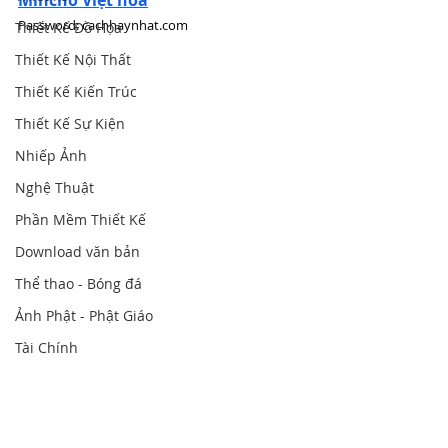
Mincho Việt hóa
Password: cachhaynhat.com
Thiết Kế Đồ Họa
Thiết Kế Nội Thất
Thiết Kế Kiến Trúc
Thiết Kế Sự Kiện
Nhiếp Ảnh
Nghệ Thuật
Phần Mềm Thiết Kế
Download văn bản
Thể thao - Bóng đá
Ảnh Phật - Phật Giáo
Tài Chính