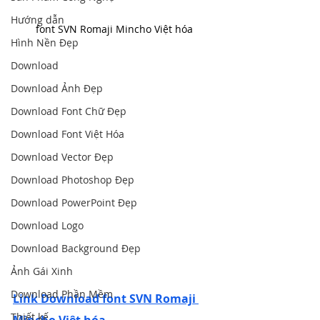
Hướng dẫn
font SVN Romaji Mincho Việt hóa
Hình Nền Đẹp
Download
Download Ảnh Đẹp
Download Font Chữ Đẹp
Download Font Việt Hóa
Download Vector Đẹp
Download Photoshop Đẹp
Download PowerPoint Đẹp
Download Logo
Download Background Đẹp
Ảnh Gái Xinh
Download Phần Mềm
Link Download font SVN Romaji 
Thiết kế