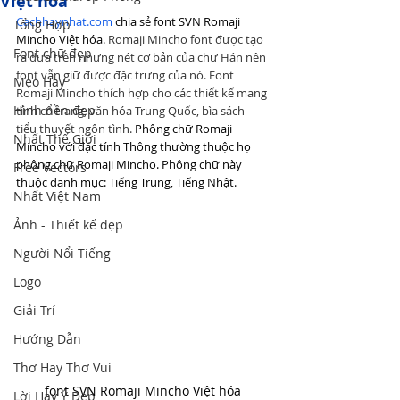
Việt hóa
Cachhaynhat.com
 chia sẻ font SVN Romaji 
Tổng Hợp
Mincho Việt hóa. 
Romaji Mincho font được tạo 
Font chữ đẹp
ra dựa trên những nét cơ bản của chữ Hán nên 
font vẫn giữ được đặc trưng của nó. Font 
Mẹo Hay
Romaji Mincho thích hợp cho các thiết kế mang 
Hình nền đẹp
tính cổ trang, văn hóa Trung Quốc, bìa sách - 
tiểu thuyết ngôn tình. 
Phông chữ Romaji 
Nhất Thế Giới
Mincho với đặc tính Thông thường thuộc họ 
phông chữ Romaji Mincho. Phông chữ này 
Free Vectors
thuộc danh mục: Tiếng Trung, Tiếng Nhật.
Nhất Việt Nam
Ảnh - Thiết kế đẹp
Người Nổi Tiếng
Logo
Giải Trí
Hướng Dẫn
Thơ Hay Thơ Vui
font SVN Romaji Mincho Việt hóa
Lời Hay Ý Đẹp