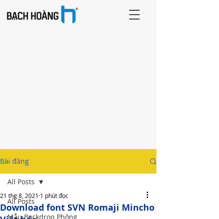
Bài đăng
All Posts
21 thg 8, 2021
1 phút đọc
All Posts
Download font SVN Romaji Mincho
Mẫu Backdrop Phông