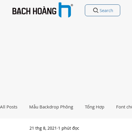
Search
All Posts
Mẫu Backdrop Phông
Tổng Hợp
Font ch
21 thg 8, 2021
1 phút đọc
Free Vectors
Nhất Việt Nam
Ảnh - Thiết kế đẹp