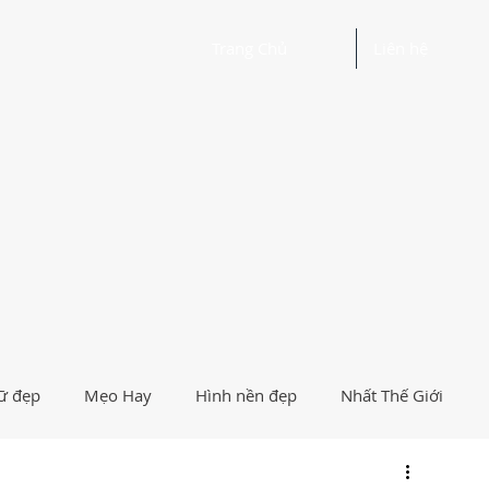
Trang Chủ
Liên hệ
ữ đẹp
Mẹo Hay
Hình nền đẹp
Nhất Thế Giới
Người Nổi Tiếng
Logo
Giải Trí
Hướng Dẫn