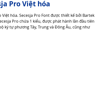
ja Pro Việt hóa
o Việt hóa. Secesja Pro Font được thiết kế bởi Bartek 
Tử Vi - Phong Thủy - Tâm Linh
Phong Tục Tập Quán
cesja Pro chứa 1 kiểu, được phát hành lần đầu tiên 
ộ ký tự phương Tây, Trung và Đông Âu, cũng như 
Cuộc Sống
Công nghệ
Thiết Bị Số
Thuật Tiện Ích
Phần Mềm - Ứng Dụng