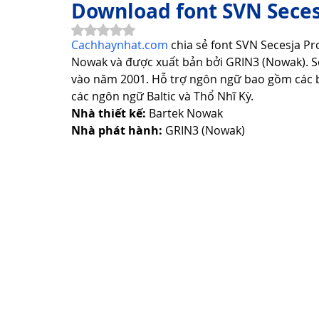
Download font SVN Seces
Đã xếp hạng NaN/5 sao.
Cachhaynhat.com
 chia sẻ font SVN Secesja Pr
Thơ Hay Thơ Vui
Lời Hay Ý Đẹp
Vì Sao, Tại Sao?
Nowak và được xuất bản bởi GRIN3 (Nowak). Se
vào năm 2001. Hỗ trợ ngôn ngữ bao gồm các b
các ngôn ngữ Baltic và Thổ Nhĩ Kỳ.
Du Lịch
Sức Khỏe
Cách Làm Hay
Khám Phá 
Nhà thiết kế:
 Bartek Nowak
Nhà phát hành:
 GRIN3 (Nowak) 
Công Nghệ Thông Tin
Khám Phá Công Nghệ
Thủ 
Sản Phẩm Công Nghệ
Hướng dẫn