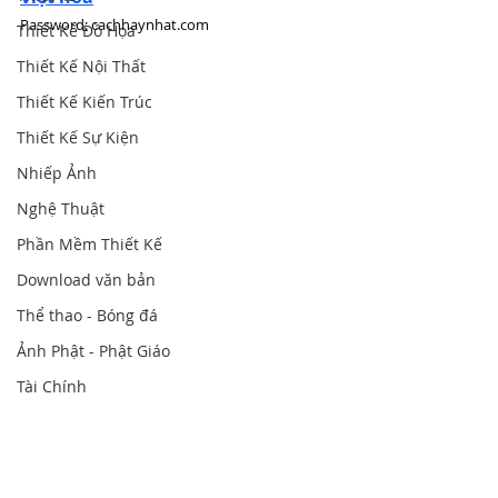
Password: cachhaynhat.com
Thiết Kế Đồ Họa
Thiết Kế Nội Thất
Thiết Kế Kiến Trúc
Thiết Kế Sự Kiện
Nhiếp Ảnh
Nghệ Thuật
Phần Mềm Thiết Kế
Download văn bản
Thể thao - Bóng đá
Ảnh Phật - Phật Giáo
Tài Chính