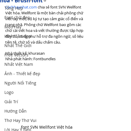
hóa - Brush font
Cachhaynhat.com
 chia sẻ font SVN Wellfont 
Tổng Hợp
Việt hóa.
Wellfont là một bàn chải phông chữ 
Font chữ đẹp
viết tay mới, bộ ký tự tạo cảm giác cổ điển và 
trang nhã. Phông chữ Wellfont bao gồm các 
Mẹo Hay
chữ cái viết hoa và viết thường được tập hợp 
Hình nền đẹp
đầy đủ, cũng như hỗ trợ đa ngôn ngữ, số liệu 
tiền tệ, chữ số và dấu chấm câu.
Nhất Thế Giới
Nhà thiết kế: khurasan
Free Vectors
Nhà phát hành: Fontbundles
Nhất Việt Nam
Ảnh - Thiết kế đẹp
Người Nổi Tiếng
Logo
Giải Trí
Hướng Dẫn
Thơ Hay Thơ Vui
font SVN Wellfont Việt hóa
Lời Hay Ý Đẹp