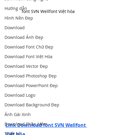
Hướng dẫn
font SVN Wellfont Việt hóa
Hình Nền Đẹp
Download
Download Ảnh Đẹp
Download Font Chữ Đẹp
Download Font Việt Hóa
Download Vector Đẹp
Download Photoshop Đẹp
Download PowerPoint Đẹp
Download Logo
Download Background Đẹp
Ảnh Gái Xinh
Download Phần Mềm
Link Download font SVN Wellfont 
Thiết kế
Việt hóa