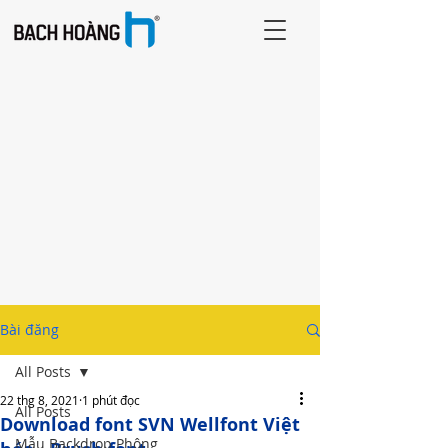
Bài đăng
All Posts
22 thg 8, 2021
1 phút đọc
All Posts
Download font SVN Wellfont Việt
Mẫu Backdrop Phông