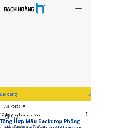
Bài đăng
All Posts
13 thg 5, 2019
2 phút đọc
All Posts
Tổng Hợp Mẫu Backdrop Phông
Mẫu Backdrop Phông