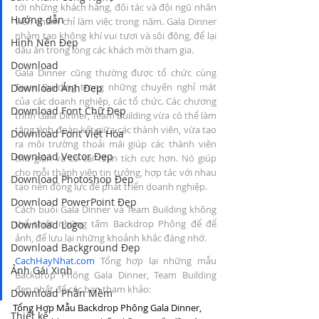
tới những khách hàng, đối tác và đội ngũ nhân 
Hướng dẫn
viên chăm chỉ làm việc trong năm. Gala Dinner 
nhằm tạo không khí vui tươi và sôi động, để lại 
Hình Nền Đẹp
dấu ấn trong lòng các khách mời tham gia.
Download
Gala Dinner cũng thường được tổ chức cùng 
Team Building trong những chuyến nghỉ mát 
Download Ảnh Đẹp
của các doanh nghiệp, các tổ chức. Các chương 
Download Font Chữ Đẹp
trình Gala Dinner, Team Building vừa có thể làm 
tăng tình đoàn kết giữa các thành viên, vừa tạo 
Download Font Việt Hóa
ra môi trường thoải mái giúp các thành viên 
Download Vector Đẹp
thư giãn và có cái nhìn tích cực hơn. Nó giúp 
cho mỗi thành viên tin tưởng, hợp tác với nhau 
Download Photoshop Đẹp
tạo nên động lực để phát triển doanh nghiệp.
Download PowerPoint Đẹp
Cách buổi Gala Dinner và Team Building không 
thể thiết những tấm Backdrop Phông để để 
Download Logo
ảnh, để lưu lại những khoảnh khắc đáng nhớ.
Download Background Đẹp
CachHayNhat.com
 Tổng hợp lại những mẫu 
Ảnh Gái Xinh
Backdrop Phông Gala Dinner, Team Building 
đẹp nhất để các bạn tham khảo:
Download Phần Mềm
Tổng Hợp Mẫu Backdrop Phông Gala Dinner, 
Thiết kế