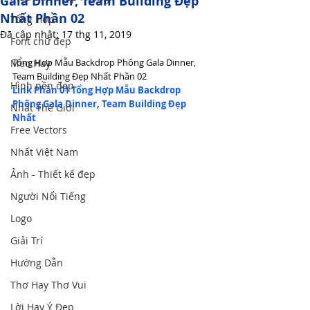
Gala Dinner, Team Building Đẹp
Nhất Phần 02
Tổng Hợp
Đã cập nhật:
17 thg 11, 2019
Font chữ đẹp
Tổng Hợp Mẫu Backdrop Phông Gala Dinner, 
Mẹo Hay
Team Building Đẹp Nhất Phần 02
Hình nền đẹp
Link Phần 01 Tổng Hợp Mẫu Backdrop 
Phông Gala Dinner, Team Building Đẹp 
Nhất Thế Giới
Nhất 
Free Vectors
Nhất Việt Nam
Ảnh - Thiết kế đẹp
Người Nổi Tiếng
Logo
Giải Trí
Hướng Dẫn
Thơ Hay Thơ Vui
Lời Hay Ý Đẹp