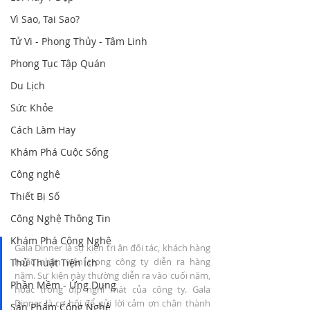
Vì Sao, Tại Sao?
Tử Vi - Phong Thủy - Tâm Linh
Phong Tục Tập Quán
Du Lịch
Sức Khỏe
Cách Làm Hay
Khám Phá Cuộc Sống
Công nghệ
Thiết Bị Số
Công Nghệ Thông Tin
Khám Phá Công Nghệ
Gala Dinner là sự kiện tri ân đối tác, khách hàng 
hoặc nhân viên trong công ty diễn ra hàng 
Thủ Thuật Tiện Ích
năm. Sự kiện này thường diễn ra vào cuối năm, 
Phần Mềm - Ứng Dụng
hoặc trong dịp nghỉ mát của công ty. Gala 
Dinner là cơ hội để gửi lời cảm ơn chân thành 
Sản Phẩm Công Nghệ