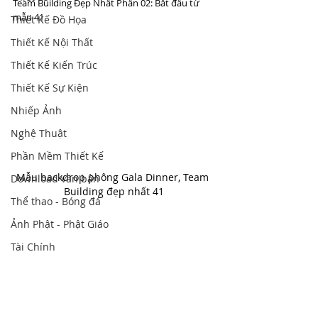
Team Building Đẹp Nhất Phần 02: Bắt đầu từ 
mẫu 41
Thiết Kế Đồ Họa
Thiết Kế Nội Thất
Thiết Kế Kiến Trúc
Thiết Kế Sự Kiện
Nhiếp Ảnh
Nghệ Thuật
Phần Mềm Thiết Kế
Mẫu backdrop phông Gala Dinner, Team 
Download văn bản
Building đẹp nhất 41
Thể thao - Bóng đá
Ảnh Phật - Phật Giáo
Tài Chính