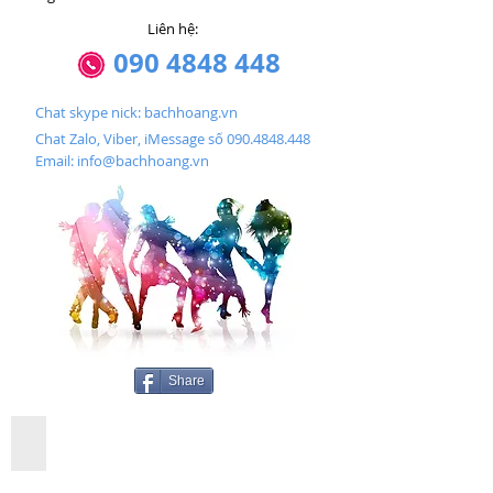
Liên hệ:
090 4848 448
Chat skype nick: bachhoang.vn
Chat Zalo, Viber, iMessage số 090.4848.448
Email:
info@bachhoang.vn
Share
Backdrop Phong Gala Dinner Team Building 159
Backdrop