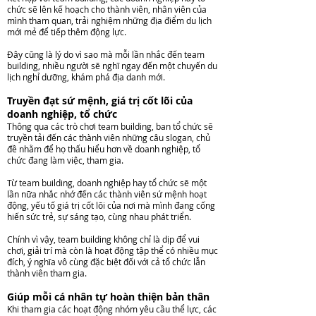
chức sẽ lên kế hoạch cho thành viên, nhân viên của
mình tham quan, trải nghiệm những địa điểm du lịch
mới mẻ để tiếp thêm động lực.
Đây cũng là lý do vì sao mà mỗi lần nhắc đến team
building, nhiều người sẽ nghĩ ngay đến một chuyến du
lịch nghỉ dưỡng, khám phá địa danh mới.
Truyền đạt sứ mệnh, giá trị cốt lõi của
doanh nghiệp, tổ chức
Thông qua các trò chơi team building, ban tổ chức sẽ
truyền tải đến các thành viên những câu slogan, chủ
đề nhằm để họ thấu hiểu hơn về doanh nghiệp, tổ
chức đang làm việc, tham gia.
Từ team building, doanh nghiệp hay tổ chức sẽ một
lần nữa nhắc nhớ đến các thành viên sứ mệnh hoạt
động, yếu tố giá trị cốt lõi của nơi mà mình đang cống
hiến sức trẻ, sự sáng tạo, cùng nhau phát triển.
Chính vì vậy, team building không chỉ là dịp để vui
chơi, giải trí mà còn là hoạt động tập thể có nhiều mục
đích, ý nghĩa vô cùng đặc biệt đối với cả tổ chức lẫn
thành viên tham gia.
Giúp mỗi cá nhân tự hoàn thiện bản thân
Khi tham gia các hoạt động nhóm yêu cầu thể lực, các