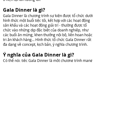
Gala Dinner là gì?
Gala Dinner là chương trình sự kiện được tổ chức dưới
hình thức một buổi tiệc tối, kết hợp với các hoạt động
sân khấu và các hoạt động giải trí - thường được tổ
chức vào những dịp đặc biệt của doanh nghiệp, như
các buổi ăn mừng, khen thưởng nội bộ, liên hoan hoặc
tri ân khách hàng… Hình thức tổ chức Gala Dinner rất
đa dạng về concept, kịch bản, ý nghĩa chương trình.
Ý nghĩa của Gala Dinner là gì?
Có thể nói, tiệc Gala Dinner là một chương trình mang
ý nghĩa đặc biệt đối với từng doanh nghiệp. Cụ thể
như:
Quảng bá và nâng cao hình ảnh doanh nghiệp: Một
bữa tiệc Gala Dinner chính là bí quyết giúp quảng bá
và nâng cao hình ảnh thương hiệu doanh nghiệp tốt
nhất. Đây là cơ hội tốt để doanh nghiệp tạo ấn tượng
tốt với khách hàng, khơi dậy tinh thần tự hào của toàn
thể nhân viên đối với công ty.
Xây dựng mối quan hệ: Gala Dinner là dịp để doanh
nghiệp thúc đẩy, củng cố mối quan hệ với khách hàng,
đối tác hiệu quả.
Gắn kết nội bộ: Một nội bộ đoàn kết sẽ tạo nên sức
mạnh vượt trội. Và bữa Gala Dinner chính là cơ hội để
thúc đẩy mối quan hệ giữa các nhân viên cùng gắn kết
để đạt hiệu quả hơn.