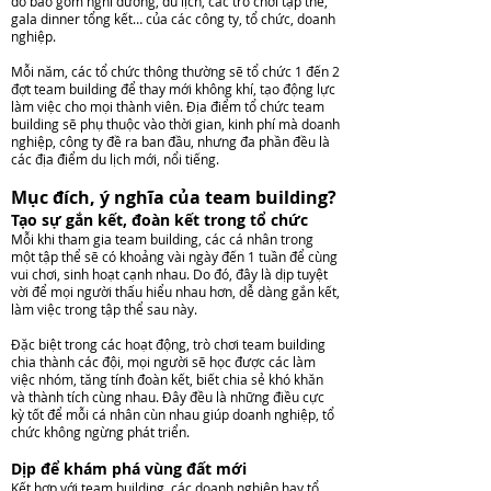
đó bao gồm nghỉ dưỡng, du lịch, các trò chơi tập thể,
Skype:
gala dinner tổng kết… của các công ty, tổ chức, doanh
nghiệp.
Bachhoang.vn
Mỗi năm, các tổ chức thông thường sẽ tổ chức 1 đến 2
đợt team building để thay mới không khí, tạo động lực
làm việc cho mọi thành viên. Địa điểm tổ chức team
building sẽ phụ thuộc vào thời gian, kinh phí mà doanh
nghiệp, công ty đề ra ban đầu, nhưng đa phần đều là
các địa điểm du lịch mới, nổi tiếng.
Mục đích, ý nghĩa của team building?
Tạo sự gắn kết, đoàn kết trong tổ chức
Mỗi khi tham gia team building, các cá nhân trong
một tập thể sẽ có khoảng vài ngày đến 1 tuần để cùng
vui chơi, sinh hoạt cạnh nhau. Do đó, đây là dịp tuyệt
vời để mọi người thấu hiểu nhau hơn, dễ dàng gắn kết,
làm việc trong tập thể sau này.
Đặc biệt trong các hoạt động, trò chơi team building
chia thành các đội, mọi người sẽ học được các làm
việc nhóm, tăng tính đoàn kết, biết chia sẻ khó khăn
và thành tích cùng nhau. Đây đều là những điều cực
kỳ tốt để mỗi cá nhân cùn nhau giúp doanh nghiệp, tổ
chức không ngừng phát triển.
Dịp để khám phá vùng đất mới
Kết hợp với team building, các doanh nghiệp hay tổ