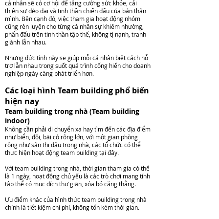
cá nhân sẽ có cơ hội để tăng cường sức khỏe, cải
thiện sự dẻo dai và tinh thần chiến đấu của bản thân
mình. Bên cạnh đó, việc tham gia hoạt động nhóm
cũng rèn luyện cho từng cá nhân sự khiêm nhường,
phấn đấu trên tinh thần tập thể, không tị nạnh, tranh
giành lẫn nhau.
Những đức tính này sẽ giúp mỗi cá nhân biết cách hỗ
trợ lẫn nhau trong suốt quá trình cống hiến cho doanh
nghiệp ngày càng phát triển hơn.
Các loại hình Team building phổ biến
hiện nay
Team building trong nhà (Team building
indoor)
Không cần phải di chuyển xa hay tìm đến các địa điểm
như biển, đồi, bãi cỏ rộng lớn, với một gian phòng
rộng như sân thi dấu trong nhà, các tổ chức có thể
thực hiện hoạt động team building tại đây.
Với team building trong nhà, thời gian tham gia có thể
là 1 ngày, hoạt động chủ yếu là các trò chơi mang tính
tập thể có mục đích thư giãn, xóa bỏ căng thẳng.
Ưu điểm khác của hình thức team building trong nhà
chính là tiết kiệm chi phí, không tốn kém thời gian.