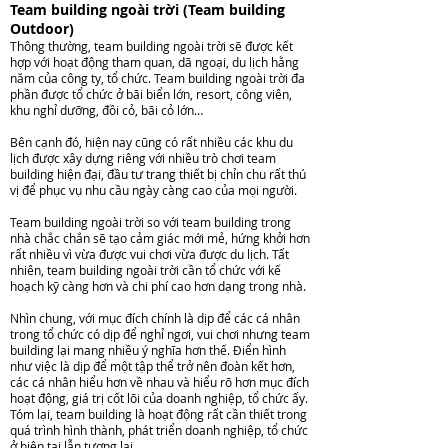
Team building ngoài trời (Team building
Outdoor)
Thông thường, team building ngoài trời sẽ được kết
hợp với hoạt động tham quan, dã ngoại, du lịch hằng
năm của công ty, tổ chức. Team building ngoài trời đa
phần được tổ chức ở bãi biển lớn, resort, công viên,
khu nghỉ dưỡng, đồi cỏ, bãi cỏ lớn…
Bên cạnh đó, hiện nay cũng có rất nhiều các khu du
lịch được xây dựng riêng với nhiều trò chơi team
building hiện đại, đầu tư trang thiết bị chỉn chu rất thú
vị để phục vụ nhu cầu ngày càng cao của mọi người.
Team building ngoài trời so với team building trong
nhà chắc chắn sẽ tạo cảm giác mới mẻ, hứng khởi hơn
rất nhiều vì vừa được vui chơi vừa được du lịch. Tất
nhiên, team building ngoài trời cần tổ chức với kế
hoạch kỹ càng hơn và chi phí cao hơn dạng trong nhà.
Nhìn chung, với mục đích chính là dịp để các cá nhân
trong tổ chức có dịp để nghỉ ngơi, vui chơi nhưng team
building lại mang nhiều ý nghĩa hơn thế. Điển hình
như việc là dịp để một tập thể trở nên đoàn kết hơn,
các cá nhân hiểu hơn về nhau và hiểu rõ hơn mục đích
hoạt động, giá trị cốt lõi của doanh nghiệp, tổ chức ấy.
Tóm lại, team building là hoạt động rất cần thiết trong
quá trình hình thành, phát triển doanh nghiệp, tổ chức
ở hiện tại lẫn tương lai.