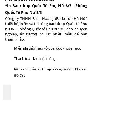
*In Backdrop Quốc Tế Phụ Nữ 8/3 - Phông
Quốc Tế Phụ Nữ 8/3
Công ty TNHH Bạch Hoàng (Backdrop Hà Nội)
thiết kế, in ấn và thi công backdrop Quốc tế Phụ
nữ 8/3 - phông Quốc tế Phụ nữ 8/3 đẹp, chuyên
nghiệp, ấn tượng, có rất nhiều mẫu để bạn
tham khảo.
Miễn phí gấp mép xỏ que, đục khuyên góc
Thanh toán khi nhận hàng
Rất nhiều mẫu backdrop phông Quốc tế Phụ nữ
8/3 đẹp
Backdrop Phong Quoc Te Phu Nu 8-3 mau 91
Thiết
Kế,
in
ấn