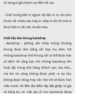
sử dụng vì giá thành cao đến rất cao.
- Chất lượng bản in ngoài vật liệu in ra còn phụ
thuộc rất nhiều vào máy in. Máy in tốt thì mới ra
được bản in sắc nét, chuẩn màu
Chất liệu làm khung backdrop
- Backdrop - phông sân khấu thông thường
khung được làm bằng sắt hộp mạ kẽm. Với
những backdrop nhỏ khung sắt có thể được hàn
cố định rồi căng bạt. Với những backdrop lớn
hoặc lắp trong nhà hàng, khách sạn, tòa nhà...
mà khi thi công không được phát ra tia lửa,
không được dùng máy cắt, hàn thì sẽ được hàn
mấu trước rồi đến địa điểm lắp đặt ghép và gia
cố bằng ke, vít. Việc gia cố cho backdrop đứng
được an toàn thì còn tùy vào vị trí, địa điểm lắp
backdrop. Có thể khoan bắt vít vào tường, gia cố