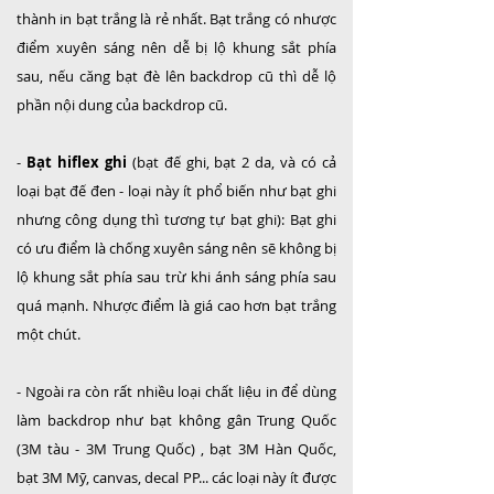
thành in bạt trắng là rẻ nhất. Bạt trắng có nhược
điểm xuyên sáng nên dễ bị lộ khung sắt phía
sau, nếu căng bạt đè lên backdrop cũ thì dễ lộ
phần nội dung của backdrop cũ.
-
Bạt hiflex ghi
(bạt đế ghi, bạt 2 da, và có cả
loại bạt đế đen - loại này ít phổ biến như bạt ghi
nhưng công dụng thì tương tự bạt ghi): Bạt ghi
có ưu điểm là chống xuyên sáng nên sẽ không bị
lộ khung sắt phía sau trừ khi ánh sáng phía sau
quá mạnh. Nhược điểm là giá cao hơn bạt trắng
một chút.
- Ngoài ra còn rất nhiều loại chất liệu in để dùng
làm backdrop như bạt không gân Trung Quốc
(3M tàu - 3M Trung Quốc) , bạt 3M Hàn Quốc,
bạt 3M Mỹ, canvas, decal PP... các loại này ít được