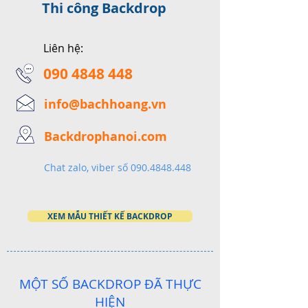
Thi công Backdrop
Liên hệ:
090 4848 448
info@bachhoang.vn
Backdrophanoi.com
Chat zalo, viber số 090.4848.448
XEM MẪU THIẾT KẾ BACKDROP
MỘT SỐ BACKDROP ĐÃ THỰC
HIỆN