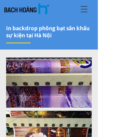
In backdrop phông bạt sân khấu
sự kiện tại Hà Nội