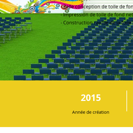
- Belle conception de toile de fo
- Impression de toile de fond ne
- Construction rapide de la toile
2015
Année de création