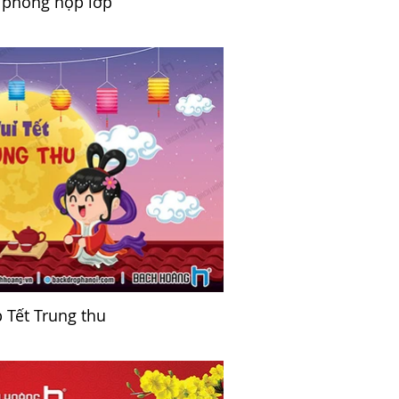
 phông họp lớp
 Tết Trung thu