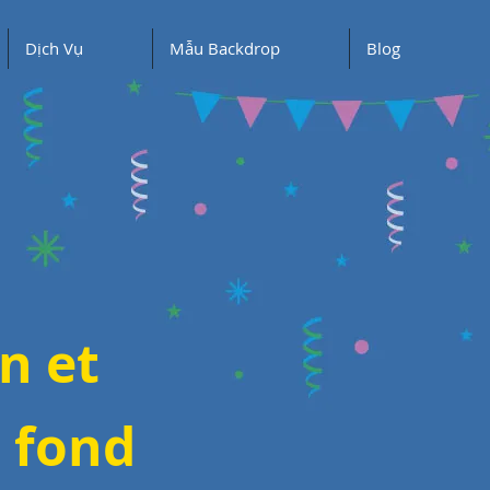
Dịch Vụ
Mẫu Backdrop
Blog
n et
e fond