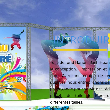
INTRODUIR
Toile de fond Hanoi - Bach Hoang
la conception, l'impression et 
fond. Avec une équipe de tec
qualifiés, nous entreprenons des
propagande pour servir des tâch
projets de toile de fond de
différentes tailles.
Nos critères :