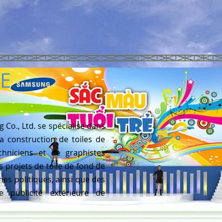
E
 Co., Ltd. se spécialise dans
la construction de toiles de
hniciens et de graphistes
 projets de toile de fond de
es politiques, ainsi que des
 publicité extérieure de