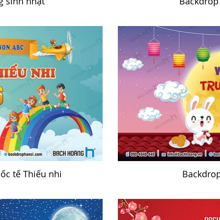
 sinh nhật
Backdrop
c tế Thiếu nhi
Backdrop