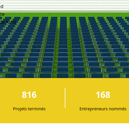
nd
tte
 de fond
816
168
Projets terminés
Entrepreneurs nommés