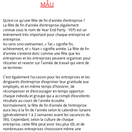
MẪU
tiệc
nhiều
tất
mẫu.
Qu'est-ce qu'une fête de fin d'année d'entreprise ?
niên
Hotline
La fête de fin d'année d'entreprise (également
connue sous le nom de Year End Party - YEP) est un
2025
090.4848.448
événement très important pour chaque entreprise et
(năm
(zalo
entreprise.
Au sens sino-vietnamien, « Tat » signifie fin,
mới
0904848448)
achèvement, et « Nian » signifie année. La fête de fin
d'année s'entend donc comme une fête que les
2026)
-
entreprises et les entreprises peuvent organiser pour
résumer et revenir sur l'année de travail qui vient de
nhanh
Email:
se terminer.
đẹp,
info@bachhoang.vn
C'est également l'occasion pour les entreprises et les
nhiều
dirigeants d'entreprise d'exprimer leur gratitude aux
employés, et en même temps d'honorer, de
mẫu.
récompenser et d'encourager en temps opportun
chaque individu et groupe qui a accompli d'excellents
Hotline
résultats au cours de l'année écoulée.
090.4848.448
Normalement, la fête de fin d'année de l'entreprise
aura lieu à la fin de l'année selon le calendrier lunaire
(zalo
(généralement 1 à 2 semaines avant les vacances du
Têt). Cependant, selon la culture de chaque
0904848448)
entreprise, cette fête peut avoir lieu plus tôt, et de
nombreuses entreprises choisissent même une
-