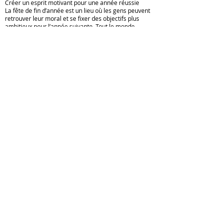
Créer un esprit motivant pour une année réussie
La fête de fin d’année est un lieu où les gens peuvent
retrouver leur moral et se fixer des objectifs plus
ambitieux pour l’année suivante. Tout le monde
essaie ensemble de réaliser une forte croissance de
l’entreprise.
Que faut-il pour organiser une fête de fin d'année
d'entreprise ?
En fonction de la culture inhérente à l'entreprise et de
l'opinion de la majorité des gens, l'entreprise peut
proposer un calendrier approprié pour le programme
de fin d'année et la manière d'organiser la fête de fin
d'année. Vous pouvez vous référer à la checklist des
fêtes de fin d’année selon les suggestions suivantes :
Faire un plan détaillé
Vous devrez déterminer les questions suivantes pour
créer un plan d'affectation détaillé indiquant le temps,
le lieu et le personnel approprié :
Où est le lieu de la fête ?
Quel jour a-t-il lieu ?
Quelles parties la fête de fin d’année comprendra-t-
elle ? De quel département chaque partie sera-t-elle
responsable ?
Quoi acheter ? Qui sera l’acheteur ?
Quel est le coût total estimé ? Est-ce que cela
correspond au budget ?