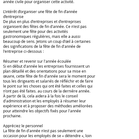
année civile pour organiser cette activité.
Email:
L’intérêt d’organiser une fête de fin d’année
info@bachhoang.vn
d’entreprise
De plus en plus d'entreprises et d'entreprises
organisent des fêtes de fin d'année. Ce n'est pas
seulement une fête pour des activités
gastronomiques régulières, mais elle a aussi
beaucoup de sens. Jetons un coup d'œil à certaines
des significations de la fête de fin d'année de
l'entreprise ci-dessous :
Résumer et revenir sur l'année écoulée
Si en début d'année les entreprises fournissent un
plan détaillé et des orientations pour sa mise en
œuvre, cette fête de fin d'année sera le moment pour
tous les dirigeants et salariés de réfléchir et de faire
le point sur les choses qui ont été faites et celles qui
n'ont pas été faites. au cours de la dernière année.
À partir de là, cela aidera à la fois le conseil
d'administration et les employés à résumer leur
expérience et à proposer des méthodes améliorées
pour atteindre les objectifs fixés pour l'année
prochaine.
Appréciez le personnel
La fête de fin d'année n'est pas seulement une
occasion pour les employés de se « détendre », loin