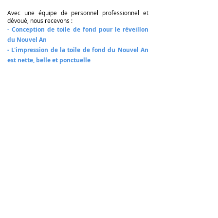
Avec une équipe de personnel professionnel et
dévoué, nous recevons :
- Conception de toile de fond pour le réveillon
du Nouvel An
- L'impression de la toile de fond du Nouvel An
est nette, belle et ponctuelle
Backdrop Phong Tat Nien 349
Thiết
kế,
in
ấn,
thi
công
Phông
-
Backdrop
Backdrop Phong Tat Nien 348