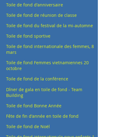
Toile de fond d'anniversaire
Toile de fond de réunion de classe
Toile de fond du festival de la mi-automne
Toile de fond sportive
Toile de fond internationale des femmes, 8
mars
Toile de fond Femmes vietnamiennes 20
octobre
Toile de fond de la conférence
Dîner de gala en toile de fond - Team
Building
Toile de fond Bonne Année
Fête de fin d'année en toile de fond
Toile de fond de Noël
Toile de fond internationale pour enfants 1-