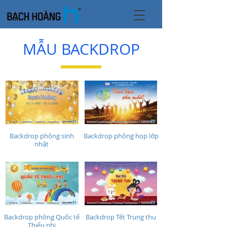
MẪU BACKDROP
Backdrop phông sinh
Backdrop phông họp lớp
nhật
Backdrop phông Quốc tế
Backdrop Tết Trung thu
Thiếu nhi