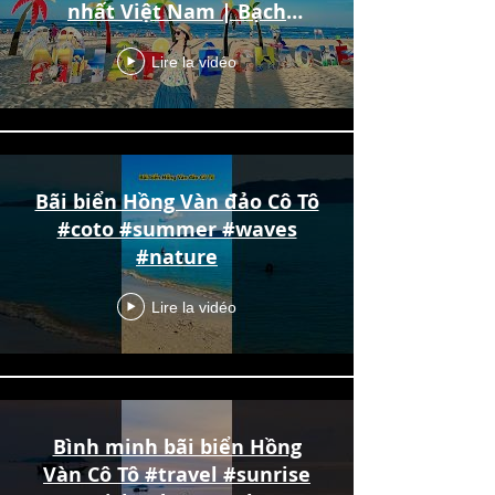
nhất Việt Nam | Bạch
Hoàng Travel
Lire la vidéo
Bãi biển Hồng Vàn đảo Cô Tô
#coto #summer #waves
#nature
Lire la vidéo
Bình minh bãi biển Hồng
Vàn Cô Tô #travel #sunrise