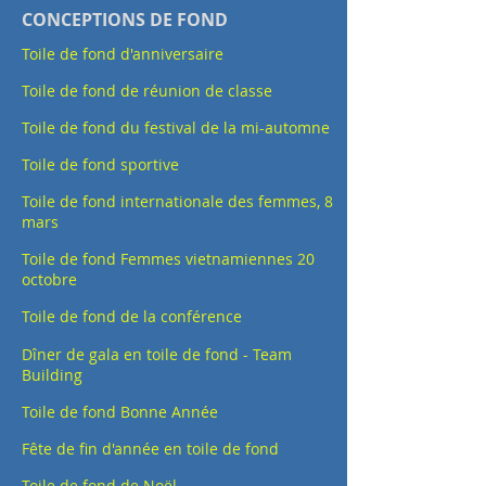
CONCEPTIONS DE FOND
Toile de fond d'anniversaire
Toile de fond de réunion de classe
Toile de fond du festival de la mi-automne
Toile de fond sportive
Toile de fond internationale des femmes, 8
mars
Toile de fond Femmes vietnamiennes 20
octobre
Toile de fond de la conférence
Dîner de gala en toile de fond - Team
Building
Toile de fond Bonne Année
Fête de fin d'année en toile de fond
Toile de fond de Noël