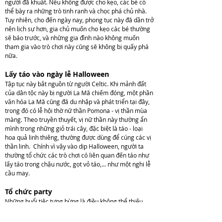
người đã khuất. Nếu không được cho kẹo, các bé có
thể bày ra những trò tinh ranh và chọc phá chủ nhà.
Tuy nhiên, cho đến ngày nay, phong tục này đã dần trở
nên lịch sự hơn, gia chủ muốn cho kẹo các bé thường
sẽ báo trước, và những gia đình nào không muốn
tham gia vào trò chơi này cũng sẽ không bị quấy phá
nữa.
Lấy táo vào ngày lễ Halloween
Tập tục này bắt nguồn từ người Celtic. Khi mảnh đất
của dân tộc này bị người La Mã chiếm đóng, một phần
văn hóa La Mã cũng đã du nhập và phát triển tại đây,
trong đó có lễ hội thờ nữ thần Pomona - vị thần mùa
màng. Theo truyền thuyết, vị nữ thần này thường ẩn
mình trong những giỏ trái cây, đặc biệt là táo - loại
hoa quả linh thiêng, thường được dùng để cúng các vị
thần linh. Chính vì vậy vào dịp Halloween, người ta
thường tổ chức các trò chơi có liên quan đến táo như
lấy táo trong chậu nước, gọt vỏ táo,... như một nghi lễ
cầu may.
Tổ chức party
Những buổi tiệc tưng bừng là điều không thể thiếu
vào những đêm Halloween ở khắp nơi trên thế giới.
Tại những buổi tiệc này, bạn sẽ phải hóa thân thành