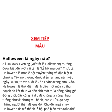
mẫu.
ấn,
Hotline
thi
090.4848.448(zalo,
công
viber,
Phông
imessage)
-
Email:
Backdrop
info@bachhoang.vn
Halloween
XEM TIẾP
-
Party
Chat
MẪU
nhanh
skype:
đẹp,
Bachhoang.vn
nhiều
Halloween là ngày nào?
mẫu.
All Hallows’ Evening (viết tắt là Halloween) thường
Hotline
được biết đến với cái tên là “Lễ hội ma quỷ”. Thực tế,
Halloween là một lễ hội truyền thống và đặc biệt ở
090.4848.448(zalo,
phương Tây, nó thường được diễn ra hàng năm vào
viber,
ngày 31/10, trước buổi lễ Các Thánh trong Kito Giáo.
imessage)
Halloween là thời điểm đánh dấu một mùa vụ thu
Email:
hoạch đã kết thúc và đón chờ một mùa đông băng giá.
info@bachhoang.vn
Đồng thời, đây cũng là dịp để chúng ta cùng nhau
tưởng nhớ về những vị Thánh, các vị Tử Đạo hay
-
những người thân đã qua đời. Cho đến ngày nay,
Chat
Halloween đã trở thành lễ hội phổ biến trên toàn thế