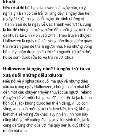
khuất
Nếu có ai đó hỏi bạn Halloween là ngày nào, có ý
nghĩa gì? Bạn có thể trả lời rằng đây là ngày đầu tiên
(ngày 31/10) trong chuỗi ngày tôn vinh những vị
Thánh (sau đó là ngày Lễ Các Thánh vào 1/11), cũng
là lúc để chúng ta tưởng niệm đến những người thân
đã khuất (Lễ Linh Hồn vào 2/11). Theo truyền thuyết,
Halloween là ngày mà các vong hồn được phép quay
trở về trần gian để thăm người nhà. Nếu những vong
hồn này nhận được nhiều lời cầu nguyện từ trần thế,
họ sẽ sớm được rửa tội và trở về với Chúa.
Halloween là ngày nào? Là ngày trừ tà và
xua đuổi những điều xấu xa
Nếu nói về ý nghĩa xua đuổi ma quỷ và những điều
xấu xa trong ngày Halloween, chúng ta cần phải kể
đến một câu chuyện truyền thuyết của người Ireland.
Chuyện kể về một chàng trai đã chết tên là Jack. Linh
hồn của Jack không được lên thiên đàng, vì lúc còn
sống, anh ta là một người rất keo kiệt, ích kỷ, không
biết chia sẻ với người khác. Tuy nhiên, linh hồn này
cũng không thể xuống địa ngục vì lúc sinh thời, Jack
cũng đã từng chơi đùa với ma quỷ nên lũ quỷ không
muốn bắt anh.