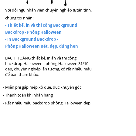
Với đội ngũ nhân viên chuyên nghiệp & tận tình,
chúng tôi nhận:
- Thiết kế, in và thi công Background
Backdrop - Phông Halloween
- In Background Backdrop -
Phông
Halloween nét, đẹp, đúng hẹn
BẠCH HOÀNG thiết kế, in ấn và thi công
backdrop Halloween - phông Halloween 31/10
đẹp, chuyên nghiệp, ấn tượng, có rất nhiều mẫu
để bạn tham khảo.
- Miễn phí gấp mép xỏ que, đục khuyên góc
- Thanh toán khi nhận hàng
- Rất nhiều mẫu backdrop phông Halloween đẹp
Backdrop Phong Halloween mau 22
Thiết