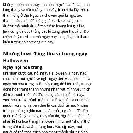
Không muốn nhìn thấy linh hồn “người bạn” của mình
lang thang và vất vưởng như vậy, lũ quỷ đã lấy một ít
than hồng ở Địa Ngục và cho vào quả bí ngô, tạo
thành một chiếc đèn lồng giúp Jack soi sáng con
đường mà mình đi. Để tạo thêm không khí giữ lửa,
Jack cũng đã đục thủng các lỗ xung quanh quả bí. Đó
chính là lý do vì sao mà ngày nay, bí ngô lại trở thành
biểu tượng chính trong dịp này.
Những hoạt động thú vị trong ngày
Halloween
Ngày hội hóa trang
Khi nhận được câu hỏi ngày Halloween là ngày nào,
chắc hẳn mọi người sẽ nghĩ ngay đến việc nó chính là
ngày hội hóa trang. Điều này cũng dễ hiểu thôi, vì hoạt
động hóa trang thành những nhân vật mình yêu thích
đã trở thành một nét đặc trưng của dịp lễ hội này.
Việc hóa trang thành một hình dáng khác lạ được bắt
nguồn với ý nghĩa ban đầu là xua đuổi tà ma. Nhưng
trải qua hàng nghìn năm phát triển, người ta đã dần
quên mất ý nghĩa này, thay vào đó, người ta thích nhìn
nhận lễ hội hóa trang Halloween như một “show” thời
trang bắt mắt và ấn tượng hơn. Vào dịp này, mọi
người có thể thỏa thích hóa trang thành những hình