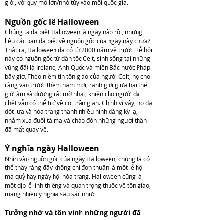
skype:
giới, với quy mô lớn/nhỏ tùy vào mỗi quốc gia.
Bachhoang.vn
Nguồn gốc lễ Halloween
Chúng ta đã biết Halloween là ngày nào rồi, nhưng
liệu các bạn đã biết về nguồn gốc của ngày này chưa?
Thật ra, Halloween đã có từ 2000 năm về trước. Lễ hội
này có nguồn gốc từ dân tộc Celt, sinh sống tại những
vùng đất là Ireland, Anh Quốc và miền Bắc nước Pháp
bây giờ. Theo niềm tin tôn giáo của người Celt, họ cho
rằng vào trước thềm năm mới, ranh giới giữa hai thế
giới âm và dương rất mờ nhạt, khiến cho người đã
chết vẫn có thể trở về cõi trần gian. Chính vì vậy, họ đã
đốt lửa và hóa trang thành nhiều hình dáng kỳ lạ,
nhằm xua đuổi tà ma và chào đón những người thân
đã mất quay về.
Ý nghĩa ngày Halloween
Nhìn vào nguồn gốc của ngày Halloween, chúng ta có
thể thấy rằng đây không chỉ đơn thuần là một lễ hội
ma quỷ hay ngày hội hóa trang. Halloween cũng là
một dịp lễ linh thiêng và quan trọng thuộc về tôn giáo,
mang nhiều ý nghĩa sâu sắc như:
Tưởng nhớ và tôn vinh những người đã