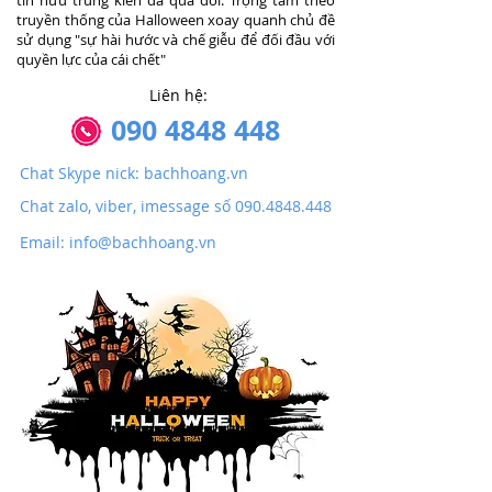
tín hữu trung kiên đã qua đời. Trọng tâm theo
truyền thống của Halloween xoay quanh chủ đề
sử dụng "sự hài hước và chế giễu để đối đầu với
quyền lực của cái chết"
Liên hệ:
090 4848 448
Chat Skype nick: bachhoang.vn
Chat zalo, viber, imessage số 090.4848.448
Email: info@bachhoang.vn