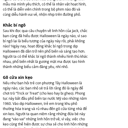
mẫu mà mình yêu thích, có thể là nhân vật hoạt hình,
có thể là diễn viên chính trong bộ phim nào đó và
cùng diễu hành vui vẻ, nhộn nhịp trên đường phố.
Khắc bí ngô
Sau khi đọc qua câu chuyện về linh hồn của Jack, chắc
bạn cũng đã hiểu được Halloween là ngày nào, vì sao
bí ngô lại là biểu tượng của ngày này rồi, phải không
nào? Ngày nay, hoạt động khắc bí ngô trong dịp
Halloween đã dần trở nên phổ biến và sáng tạo hơn.
Người ta có thể khắc bí ngô thành nhiều hình thù khác
nhau, phổ biến nhất là gương mặt ma được tạo hình
thành những biểu cảm đáng yêu, nhí nhố.
Gõ cửa xin kẹo
Nếu như bạn hỏi trẻ con phương Tây Halloween là
ngày nào, các bạn nhỏ sẽ trả lời rằng đó là ngày để
chơi trò “Trick or Treat” (cho kẹo hay bị ghẹo). Phong
tục này bắt đầu phổ biến tại nước Mỹ vào những năm
1960. Vào dịp Halloween, trẻ em trong khu phố
thường hóa trang và rủ nhau đến gõ cửa từng nhà để
xin kẹo. Người ta quan niệm rằng những đứa bé này
đang “vào vai” những linh hồn trở về, vì vậy, việc cho
kẹo cũng thể hiện được sự chia sẻ cho linh hồn những