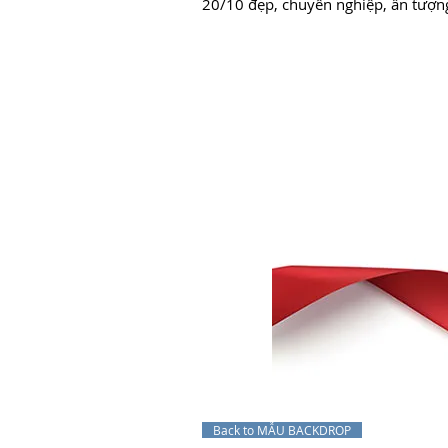
20/10 đẹp, chuyên nghiệp, ấn tượn
Back to MẪU BACKDROP