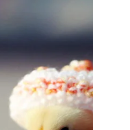
Tuổi Canh Tuất Hợp Màu
Gì, Tuổi Nào?
Những người tuổi Tuất nói chung trời sinh
đã có sự thẳng thắn, trượng nghĩa, ghét
sự giải dối, giả tạo cũng như luôn hết
mình đấu tranh chốn