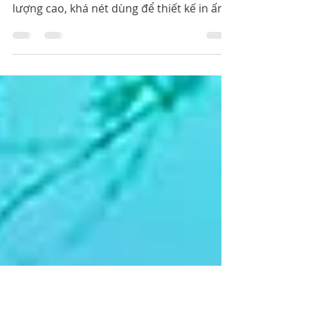
File PSD Photoshop PNG
CachHayNhat.com chia sẻ ảnh Bác Hồ vẫy
tay chào file PSD Photoshop PNG chất
lượng cao, khá nét dùng để thiết kế in ấn.
Chủ tịch Hồ Chí Minh