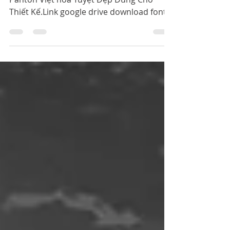
Cachhaynhat.com Chia Sẻ Font Chữ iCiel
Panton Việt hóa Tuyệt Đẹp Dùng Cho
Thiết Kế.Link google drive download font
Font Chữ iCiel Panton Việ