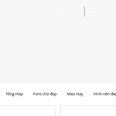
Trang Chủ
Liên hệ
Tổng Hợp
Font chữ đẹp
Mẹo Hay
Hình nền đẹ
Nhất Việt Nam
Ảnh - Thiết kế đẹp
Người Nổi Tiến