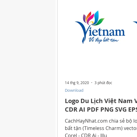
Logo
Giải Trí
Hướng D
Tử Vi - Phong Thủy - Tâm Linh
Cách Làm Hay
Khám Phá C
14 thg 9, 2020
3 phút đọc
Download
Khám Phá Công Nghệ
Thủ T
Logo Du Lịch Việt Nam 
CDR AI PDF PNG SVG EP
Hướng dẫn
CachHayNhat.com chia sẻ bộ lo
bất tận (Timeless Charm) vecto
Corel - CDR Ai - Illu