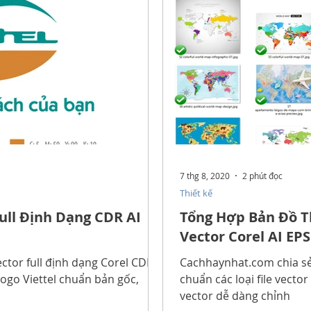
7 thg 8, 2020
2 phút đọc
Thiết kế
Full Định Dạng CDR AI
Tổng Hợp Bản Đồ Th
Vector Corel AI EPS
ector full định dạng Corel CDR,
Cachhaynhat.com chia sẻ 
 logo Viettel chuẩn bản gốc,
chuẩn các loại file vector
vector dễ dàng chỉnh