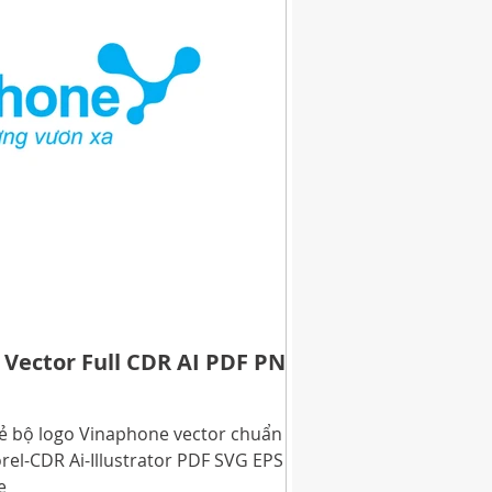
Tin
Nghệ
 Vector Full CDR AI PDF PNG
ẻ bộ logo Vinaphone vector chuẩn
orel-CDR Ai-Illustrator PDF SVG EPS
e