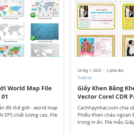
26 thg 7, 2020
2 phút đọc
Thiết kế
ới World Map File
Giấy Khen Bằng Kh
 01
Vector Corel CDR P
ản đồ thế giới - world map
Cachhaynhat.com chia sẻ
Ai EPS chất lượng cao. File
Phiếu Khen cháu ngoan B
trong in ấn. File mẫu Giấ