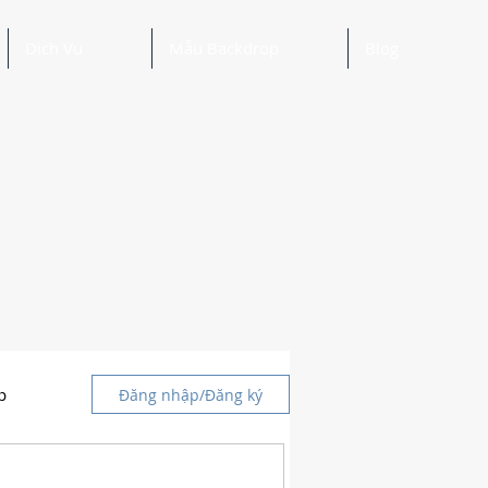
Dịch Vụ
Mẫu Backdrop
Blog
p
Đăng nhập/Đăng ký
g