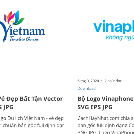
ẫn
Thơ Hay Thơ Vui
Lời Hay Ý Đẹp
Vì Sao, Tại Sao?
Phong Tục Tập Quán
Du Lịch
Sức Khỏe
uộc Sống
Công nghệ
Thiết Bị Số
Công Nghệ Thông 
6 thg 9, 2020
2 phút đọc
Download
huật Tiện Ích
Phần Mềm - Ứng Dụng
Sản Phẩm Công 
Vẻ Đẹp Bất Tận Vector
Bộ Logo Vinaphone
S JPG
SVG EPS JPG
go Du lịch Việt Nam - vẻ đẹp
CachHayNhat.com chia s
r chuẩn bản gốc full định dạng
bản gốc full định dạng C
PNG JPG. Logo VinaPhon