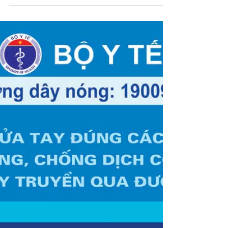
Cachhaynhat.com chia sẻ Tờ Rơi Poster
Thông Điệp 5K 2 Màu File Vector Corel
CDR. File vector corel chất lượng cao,
chỉnh sửa được, sử dụng