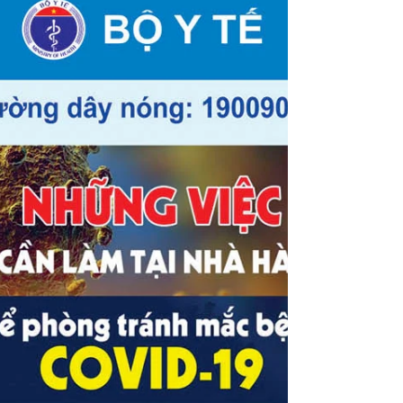
Cachhaynhat.com chia sẻ Những Việc Nên
Và Không Nên Làm Để Phòng Tránh Covid-
19 File Vector Corel CDR. File vector corel
chất lượng cao, chỉ