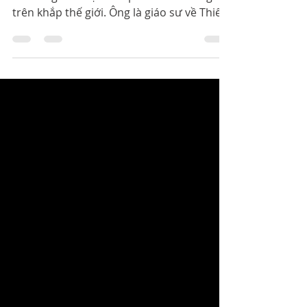
Charis Tsevis một nhà thiết kế hình ảnh
nổi tiếng làm việc từ Síp có khách hàng
trên khắp thế giới. Ông là giáo sư về Thiết
kế Biên tập và