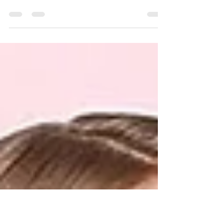
Thiết Kế
Sự gia tăng di chuyển kéo và thả và không
sử dụng mã trong lĩnh vực thiết kế web
ngày nay mang đến thiết kế linh hoạt, tất
cả trong một tốt