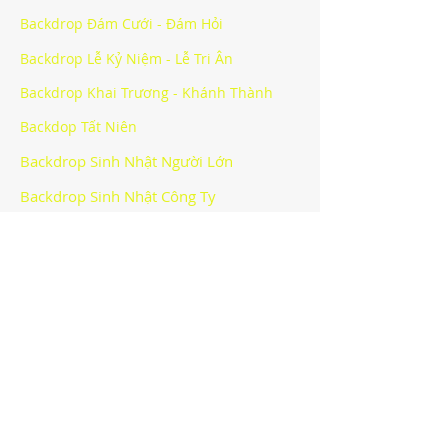
Backdrop Đám Cưới - Đám Hỏi
Backdrop Lễ Kỷ Niệm - Lễ Tri Ân
Backdrop Khai Trương - Khánh Thành
Backdop Tất Niên
Backdrop Sinh Nhật Người Lớn
Backdrop Sinh Nhật Công Ty
Backdrop Halloween Party
Backdrop Sự Kiện Khác
CÔNG TY TNHH BẠCH HOÀNG -
BACKDROP HÀ NỘI
Văn phòng
:
Địa chỉ: Lô số 40 khu giãn dân Mỗ Lao, phường Mộ
Lao, quận Hà Đông, thành phố Hà Nội
Email:
info@bachhoang.vn
*Hotline:
090.4848.448