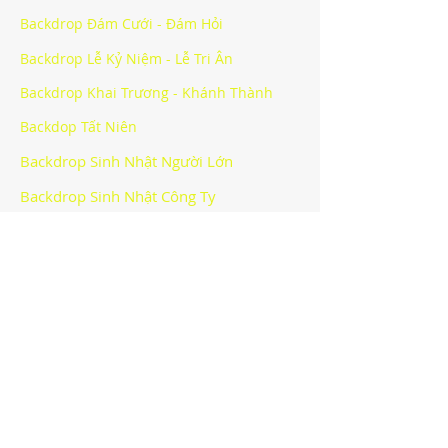
Backdrop Đám Cưới - Đám Hỏi
Backdrop Lễ Kỷ Niệm - Lễ Tri Ân
Backdrop Khai Trương - Khánh Thành
Backdop Tất Niên
Backdrop Sinh Nhật Người Lớn
Backdrop Sinh Nhật Công Ty
Backdrop Halloween Party
Backdrop Sự Kiện Khác
CÔNG TY TNHH BẠCH HOÀNG -
BACKDROP HÀ NỘI
Văn phòng
:
Địa chỉ: Lô số 40 khu giãn dân Mỗ Lao, phường Mộ
Lao, quận Hà Đông, thành phố Hà Nội
Email:
info@bachhoang.vn
*Hotline:
090.4848.448