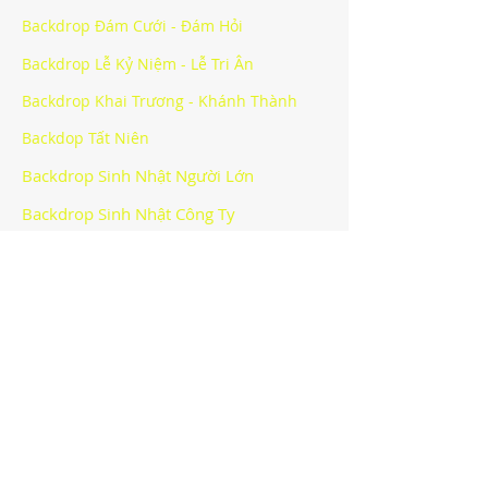
Backdrop Đám Cưới - Đám Hỏi
Backdrop Lễ Kỷ Niệm - Lễ Tri Ân
Backdrop Khai Trương - Khánh Thành
Backdop Tất Niên
Backdrop Sinh Nhật Người Lớn
Backdrop Sinh Nhật Công Ty
Backdrop Halloween Party
Backdrop Sự Kiện Khác
CÔNG TY TNHH BẠCH HOÀNG -
BACKDROP HÀ NỘI
Văn phòng
:
Địa chỉ: Lô số 40 khu giãn dân Mỗ Lao, phường Mộ
Lao, quận Hà Đông, thành phố Hà Nội
Email:
info@bachhoang.vn
*Hotline:
090.4848.448