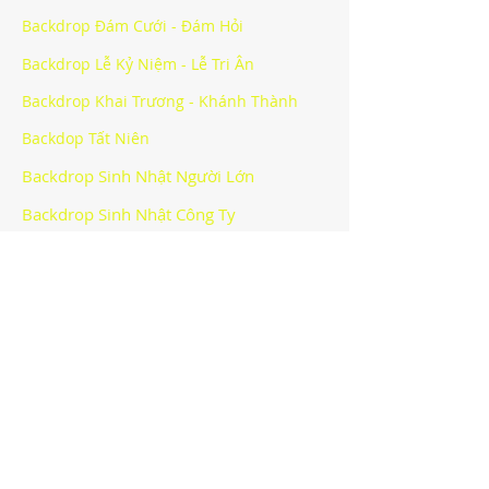
Backdrop Đám Cưới - Đám Hỏi
Backdrop Lễ Kỷ Niệm - Lễ Tri Ân
Backdrop Khai Trương - Khánh Thành
Backdop Tất Niên
Backdrop Sinh Nhật Người Lớn
Backdrop Sinh Nhật Công Ty
Backdrop Halloween Party
Backdrop Sự Kiện Khác
CÔNG TY TNHH BẠCH HOÀNG -
BACKDROP HÀ NỘI
Văn phòng
:
Địa chỉ: Lô số 40 khu giãn dân Mỗ Lao, phường Mộ
Lao, quận Hà Đông, thành phố Hà Nội
Email:
info@bachhoang.vn
*Hotline:
090.4848.448