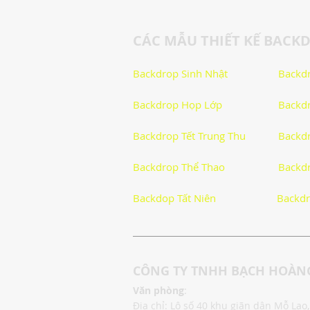
CÁC MẪU THIẾT KẾ BACK
Logo
Giải Trí
Hướng D
Backdrop Sinh Nhật
Backdr
Backdrop Họp Lớp
Backdr
Tử Vi - Phong Thủy - Tâm Linh
Backdrop Tết Trung Thu
Backdr
Cách Làm Hay
Khám Phá C
Backdrop Thể Thao
Backdr
Backdop Tất Niên
Backdr
Khám Phá Công Nghệ
Thủ T
CÔNG TY TNHH BẠCH HOÀNG
Hướng dẫn
Văn phòng
:
Địa chỉ: Lô số 40 khu giãn dân Mỗ La