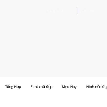
Trang Chủ
Liên hệ
Tổng Hợp
Font chữ đẹp
Mẹo Hay
Hình nền đẹ
Nhất Việt Nam
Ảnh - Thiết kế đẹp
Người Nổi Tiến