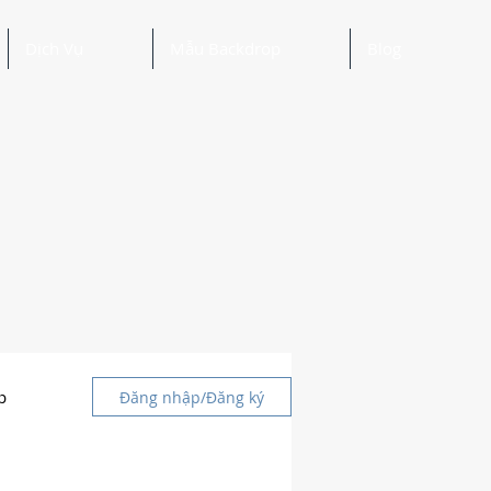
Dịch Vụ
Mẫu Backdrop
Blog
p
Đăng nhập/Đăng ký
g