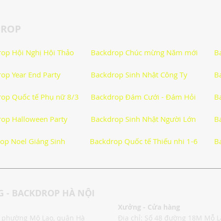
DROP
ẫn
Thơ Hay Thơ Vui
Lời Hay Ý Đẹp
Vì Sao, Tại Sao?
op Hội Nghị Hội Thảo
Backdrop Chúc mừng Năm mới
B
op Year End Party
Backdrop Sinh Nhật Công Ty
B
Phong Tục Tập Quán
Du Lịch
Sức Khỏe
op Quốc tế Phụ nữ 8/3
Backdrop Đám Cưới - Đám Hỏi
B
uộc Sống
Công nghệ
Thiết Bị Số
Công Nghệ Thông 
op Halloween Party
Backdrop Sinh Nhật Người Lớn
B
op Noel Giáng Sinh
Backdrop Quốc tế Thiếu nhi 1-6
B
huật Tiện Ích
Phần Mềm - Ứng Dụng
Sản Phẩm Công 
 - BACKDROP HÀ NỘI
Xưởng - Cửa hàng
o, phường Mộ Lao, quận Hà
Địa chỉ: Số 48 đường 18M Mỗ 