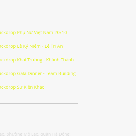
ackdrop Phụ Nữ Việt Nam 20/10
ackdrop Lễ Kỷ Niệm - Lễ Tri Ân
ackdrop Khai Trương - Khánh Thành
Tin
ackdrop Gala Dinner - Team Building
ackdrop Sự Kiện Khác
Nghệ
Lao, phường Mộ Lao, quận Hà Đông,