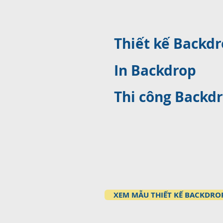
Thiết kế Backd
In Backdrop
Thi công Backd
XEM MẪU THIẾT KẾ BACKDRO