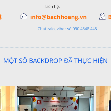
Liên hệ:
8
info@bachhoang.vn
Chat zalo, viber số 090.4848.448
MỘT SỐ BACKDROP ĐÃ THỰC HIỆN