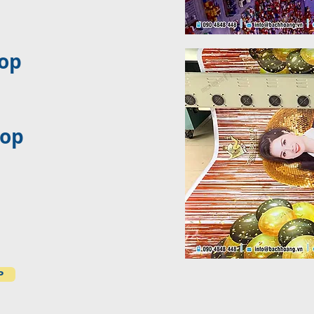
rop
rop
P