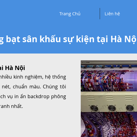
Trang Chủ
Liên hệ
 bạt sân khấu sự kiện tại Hà Nộ
i Hà Nội
 nhiều kinh nghiệm, hệ thống
c nét, chuẩn màu. Chúng tôi
ch vụ in ấn backdrop phông
ranh nhất.