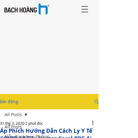
Bài đăng
All Posts
31 thg 3, 2020
2 phút đọc
All Posts
Áp Phích Hướng Dẫn Cách Ly Y Tế
Mẫu Backdrop Phông