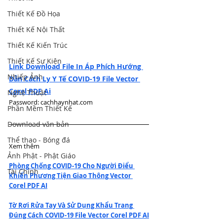
Thiết Kế Đồ Họa
Thiết Kế Nội Thất
Thiết Kế Kiến Trúc
Thiết Kế Sự Kiện
Link Download File In 
Áp Phích Hướng 
Nhiếp Ảnh
Dẫn Cách Ly Y Tế COVID-19 File Vector 
Corel PDF Ai
Nghệ Thuật
Password: cachhaynhat.com  
Phần Mềm Thiết Kế
Download văn bản
Thể thao - Bóng đá
Xem thêm  
Ảnh Phật - Phật Giáo
Phòng Chống COVID-19 Cho Người Điểu 
Tài Chính
Khiển Phương Tiện Giao Thông Vector 
Corel PDF AI
Tờ Rơi Rửa Tay Và Sử Dụng Khẩu Trang 
Đúng Cách COVID-19 File Vector Corel PDF AI