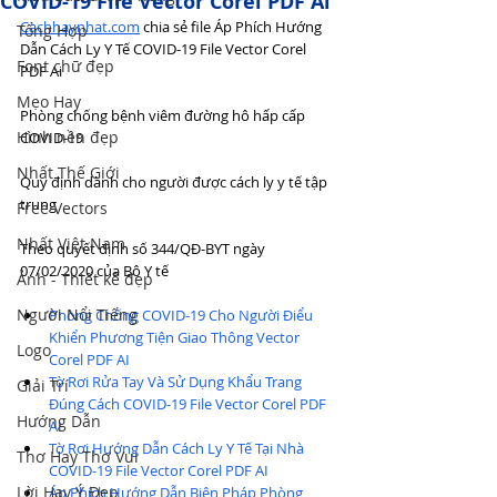
COVID-19 File Vector Corel PDF Ai
Cachhaynhat.com
 chia sẻ file Áp Phích Hướng 
Tổng Hợp
Dẫn Cách Ly Y Tế COVID-19 File Vector Corel 
Font chữ đẹp
PDF Ai
Mẹo Hay
Phòng chống bệnh viêm đường hô hấp cấp 
Hình nền đẹp
COVID-19
Nhất Thế Giới
Quy định dành cho người được cách ly y tế tập 
trung
Free Vectors
Nhất Việt Nam
Theo quyết định số 344/QĐ-BYT ngày 
07/02/2020 của Bộ Y tế
Ảnh - Thiết kế đẹp
Người Nổi Tiếng
Phòng Chống COVID-19 Cho Người Điểu 
Khiển Phương Tiện Giao Thông Vector 
Logo
Corel PDF AI
Tờ Rơi Rửa Tay Và Sử Dụng Khẩu Trang 
Giải Trí
Đúng Cách COVID-19 File Vector Corel PDF 
Hướng Dẫn
AI
Tờ Rơi Hướng Dẫn Cách Ly Y Tế Tại Nhà 
Thơ Hay Thơ Vui
COVID-19 File Vector Corel PDF AI
Lời Hay Ý Đẹp
Áp Phích Hướng Dẫn Biện Pháp Phòng 