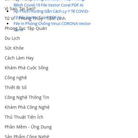
Bệnh Covid-19 File Vector Corel PDF AI
Vì Sao, Tại Sao?
Áp Phích Hướng Dẫn Cách Ly Y Tế COVID-
19 File Vector Corel PDF Ai
Tử Vi - Phong Thủy - Tâm Linh
File In Phòng Chống Virus CORONA Vector 
Phong Tục Tập Quán
Corel
Du Lịch
Sức Khỏe
Cách Làm Hay
Khám Phá Cuộc Sống
Công nghệ
Thiết Bị Số
Công Nghệ Thông Tin
Khám Phá Công Nghệ
Thủ Thuật Tiện Ích
Phần Mềm - Ứng Dụng
Sản Phẩm Công Nghệ