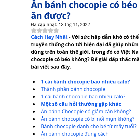
Ăn bánh chocopie có béo
ăn được?
Thơ Hay Thơ Vui
Lời Hay Ý Đẹp
Vì Sao, Tại Sao?
Đã cập nhật:
18 thg 11, 2022
Đã xếp hạng NaN/5 sao.
Cách Hay Nhấ
t
 - 
Với sức hấp dẫn khó có thể
truyền thống cho tới hiện đại đã giúp nhữn
Du Lịch
Sức Khỏe
Cách Làm Hay
Khám Phá 
dùng trên toàn thế giới, trong đó có Việt 
chocopie có béo không? Để giải đáp thắc mắ
bài viết sau đây.
Công Nghệ Thông Tin
Khám Phá Công Nghệ
Thủ 
1 cái bánh chocopie bao nhiêu calo?
Thành phần bánh chocopie
1 cái bánh chocopie bao nhiêu calo?
Sản Phẩm Công Nghệ
Hướng dẫn
Một số câu hỏi thường gặp khác
Ăn bánh Chocopie có giảm cân không?
Ăn bánh chocopie có bị nổi mụn không?
Bánh chocopie dành cho bé từ mấy tuổi?
Ăn bánh chocopie đúng cách