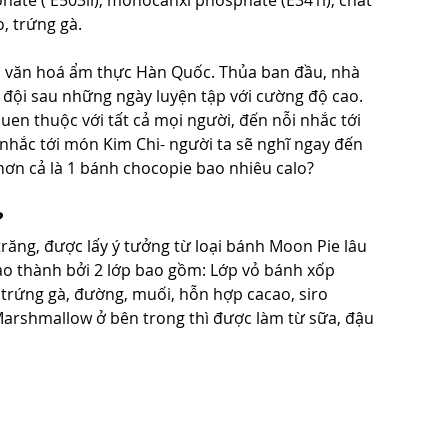
nate ( E503ii), monocanxi phosphate (E341i), chất 
, trứng gà.
ền văn hoá ẩm thực Hàn Quốc. Thủa ban đầu, nhà 
đội sau những ngày luyện tập với cường độ cao. 
uen thuộc với tất cả mọi người, đến nỗi nhắc tới 
nhắc tới món Kim Chi- người ta sẽ nghĩ ngay đến 
ơn cả là 1 bánh chocopie bao nhiêu calo?
?
ăng, được lấy ý tưởng từ loại bánh Moon Pie lâu 
ạo thành bởi 2 lớp bao gồm: Lớp vỏ bánh xốp 
trứng gà, đường, muối, hỗn hợp cacao, siro 
rshmallow ở bên trong thì được làm từ sữa, đậu 