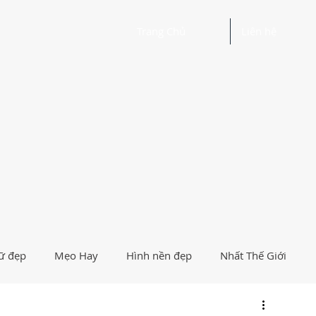
Trang Chủ
Liên hệ
ữ đẹp
Mẹo Hay
Hình nền đẹp
Nhất Thế Giới
Người Nổi Tiếng
Logo
Giải Trí
Hướng Dẫn