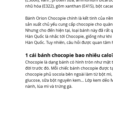
(E500ii), vani , protein sữa, ammonium bicarbo
nhũ hóa (E322), gôm xanthan (E415), bột cacao
Bánh Orion Chocopie chính là kết tinh của n
sản xuất chủ yếu cung cấp chocopie cho quân 
Nhưng cho đến hiện tại, loại bánh này đã rất q
Hàn Quốc là nhắc tới Chocopie, giống như khi 
Hàn Quốc. Tuy nhiên, câu hỏi được quan tâm h
1 cái bánh chocopie bao nhiêu calo
Chocopie là dạng bánh có hình tròn như mặt tr
đời trước đó. Mỗi chiếc bánh chocopie được t
chocopie phủ socola bên ngoài làm từ bột mì, 
glucose, sữa bột nguyên kem… Lớp kem dẻo Ma
nành, lúa mì và trứng gà.