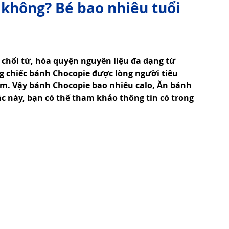
 không? Bé bao nhiêu tuổi
Tử Vi - Phong Thủy - Tâm Linh
Phong Tục Tập Quán
 chối từ, hòa quyện nguyên liệu đa dạng từ 
g chiếc bánh Chocopie được lòng người tiêu 
Cuộc Sống
Công nghệ
Thiết Bị Số
Nam. Vậy bánh Chocopie bao nhiêu calo, Ăn bánh 
c này, bạn có thể tham khảo thông tin có trong 
Thuật Tiện Ích
Phần Mềm - Ứng Dụng