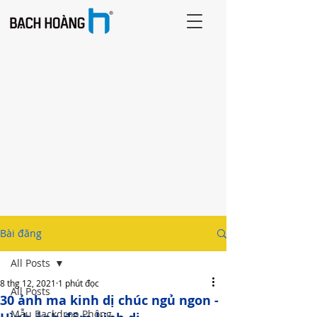
Bài đăng
All Posts
8 thg 12, 2021
1 phút đọc
All Posts
30 ảnh ma kinh dị chúc ngủ ngon -
Mẫu Backdrop Phông