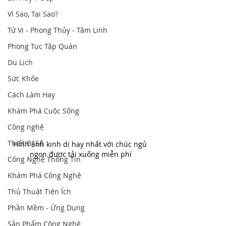
Vì Sao, Tại Sao?
Tử Vi - Phong Thủy - Tâm Linh
Phong Tục Tập Quán
Du Lịch
Sức Khỏe
Cách Làm Hay
Khám Phá Cuộc Sống
Công nghệ
Thiết Bị Số
Hình ảnh kinh dị hay nhất với chúc ngủ 
ngon được tải xuống miễn phí
Công Nghệ Thông Tin
Khám Phá Công Nghệ
Thủ Thuật Tiện Ích
Phần Mềm - Ứng Dụng
Sản Phẩm Công Nghệ