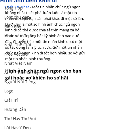
Hình ảnh đêm kinh dị
CachHayNhat
 - Một tin nhắn chúc ngủ ngon 
Tổng Hợp
không nhất thiết phải luôn luôn là một tin 
Font chữ đẹp
nhắn dễ chịu. Bạn cần phải khác đi một số lần. 
Dưới đây là một số hình ảnh chúc ngủ ngon 
Mẹo Hay
kinh dị có thể được chia sẻ trên mạng xã hội. 
Hình nền đẹp
Chọn và tải xuống bất kỳ hình ảnh nào dưới 
đây. Chuyển tiếp một tin nhắn kinh dị có một 
Nhất Thế Giới
số tác động tâm lý tích cực. Gửi một tin nhắn 
chúc ngủ ngon kinh dị tốt hơn nhiều so với gửi 
Free Vectors
một tin nhắn bình thường.
Nhất Việt Nam
Hình ảnh chúc ngủ ngon cho bạn 
Ảnh - Thiết kế đẹp
gái hoặc vợ khiến họ sợ hãi
Người Nổi Tiếng
Logo
Giải Trí
Hướng Dẫn
Thơ Hay Thơ Vui
Lời Hay Ý Đẹp