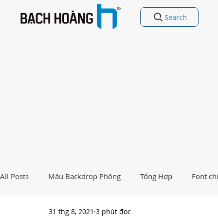
Search
All Posts
Mẫu Backdrop Phông
Tổng Hợp
Font ch
31 thg 8, 2021
3 phút đọc
Free Vectors
Nhất Việt Nam
Ảnh - Thiết kế đẹp