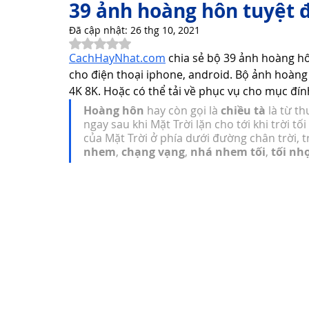
39 ảnh hoàng hôn tuyệt 
Đã cập nhật:
26 thg 10, 2021
Đã xếp hạng NaN/5 sao.
Thơ Hay Thơ Vui
Lời Hay Ý Đẹp
Vì Sao, Tại Sao?
CachHayNhat.com
 chia sẻ bộ 39 ảnh hoàng h
cho điện thoại iphone, android. Bộ ảnh hoàng 
4K 8K. Hoặc có thể tải về phục vụ cho mục đính
Du Lịch
Sức Khỏe
Cách Làm Hay
Khám Phá 
Hoàng hôn
 hay còn gọi là 
chiều tà
 là từ t
ngay sau khi Mặt Trời lặn cho tới khi trời tối
của Mặt Trời ở phía dưới đường chân trời, t
nhem
, 
chạng vạng
, 
nhá nhem tối
, 
tối nh
Công Nghệ Thông Tin
Khám Phá Công Nghệ
Thủ 
Sản Phẩm Công Nghệ
Hướng dẫn