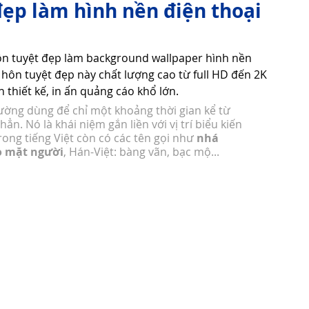
đẹp làm hình nền điện thoại
Tử Vi - Phong Thủy - Tâm Linh
Phong Tục Tập Quán
ôn tuyệt đẹp làm background wallpaper hình nền 
hôn tuyệt đẹp này chất lượng cao từ full HD đến 2K 
 thiết kế, in ấn quảng cáo khổ lớn. 
Cuộc Sống
Công nghệ
Thiết Bị Số
hường dùng để chỉ một khoảng thời gian kể từ 
 hẳn. Nó là khái niệm gắn liền với vị trí biểu kiến 
rong tiếng Việt còn có các tên gọi như 
nhá 
ọ mặt người
, Hán-Việt: bàng vãn, bạc mộ...
Thuật Tiện Ích
Phần Mềm - Ứng Dụng