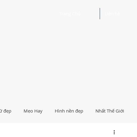
Trang Chủ
Liên hệ
ữ đẹp
Mẹo Hay
Hình nền đẹp
Nhất Thế Giới
Người Nổi Tiếng
Logo
Giải Trí
Hướng Dẫn