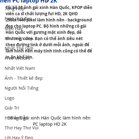
nền PC laptop HD 2K
Tải bộ 58 ảnh gái xinh Hàn Quốc, KPOP diễn 
Tổng Hợp
viên ca sĩ chất lượng ful HD, 2K QHD 
Font chữ đẹp
2560x1440 pixel làm hình nền - background 
đẹp cho laptop PC. Bộ hình những cô gái 
Mẹo Hay
Hàn Quốc với gương mặt xinh đẹp, dễ 
Hình nền đẹp
thương, cute. Bạn có thể ảnh siêu nét 
theo đường link ở dưới mỗi ảnh, ngoài để 
Nhất Thế Giới
làm hình nền máy tính tính cũng có thể để 
in ấn khổ lớn.
Free Vectors
Nhất Việt Nam
Ảnh - Thiết kế đẹp
Người Nổi Tiếng
Logo
Giải Trí
58 ảnh gái xinh Hàn Quốc làm hình nền 
Hướng Dẫn
PC laptop HD 2K
Thơ Hay Thơ Vui
Lời Hay Ý Đẹp