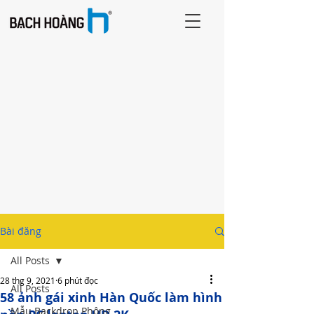
Bài đăng
All Posts
28 thg 9, 2021
6 phút đọc
All Posts
58 ảnh gái xinh Hàn Quốc làm hình
Mẫu Backdrop Phông