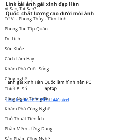
Link tải ảnh gái xinh đẹp Hàn 
Vì Sao, Tại Sao?
Quốc  chất lượng cao dưới mỗi ảnh
Tử Vi - Phong Thủy - Tâm Linh
Phong Tục Tập Quán
Du Lịch
Sức Khỏe
Cách Làm Hay
Khám Phá Cuộc Sống
Công nghệ
ảnh gái xinh Hàn Quốc làm hình nền PC 
laptop
Thiết Bị Số
Công Nghệ Thông Tin
Link download 2K 2560x1440 pixel
Khám Phá Công Nghệ
Thủ Thuật Tiện Ích
Phần Mềm - Ứng Dụng
Sản Phẩm Công Nghệ