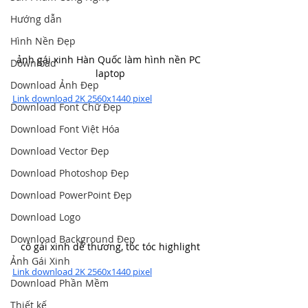
Hướng dẫn
Hình Nền Đẹp
ảnh gái xinh Hàn Quốc làm hình nền PC 
Download
laptop
Download Ảnh Đẹp
Link download 2K 2560x1440 pixel
Download Font Chữ Đẹp
Download Font Việt Hóa
Download Vector Đẹp
Download Photoshop Đẹp
Download PowerPoint Đẹp
Download Logo
Download Background Đẹp
cô gái xinh dễ thương, tóc tóc highlight
Ảnh Gái Xinh
Link download 2K 2560x1440 pixel
Download Phần Mềm
Thiết kế