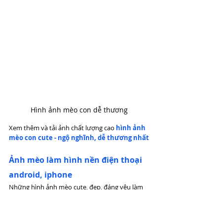
Hình ảnh mèo con dễ thương
Xem thêm và tải ảnh chất lượng cao 
hình ảnh 
mèo con cute - ngộ nghĩnh, dễ thương nhất
Ảnh mèo làm hình nền điện thoại 
android, iphone
Những hình ảnh mèo cute, đẹp, đáng yêu làm 
hình nền điện thoại iphone, android. Những 
hình ảnh mèo dễ thương này chất lượng cao, 
cực nét. 