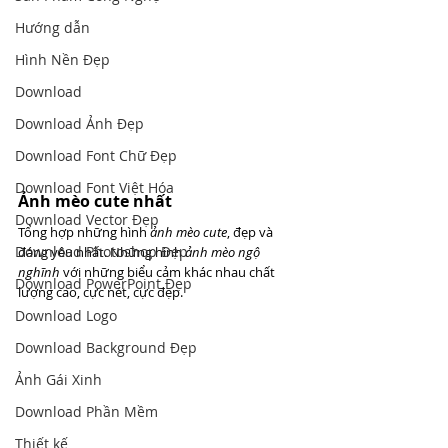
Hướng dẫn
Hình Nền Đẹp
Download
Download Ảnh Đẹp
Download Font Chữ Đẹp
Download Font Việt Hóa
Ảnh mèo cute nhất
Download Vector Đẹp
Tổng hợp những hình 
ảnh mèo cute
, đẹp và 
Download Photoshop Đẹp
đáng yêu nhất. Những hình 
ảnh mèo ngộ 
nghĩnh
 với những biểu cảm khác nhau chất 
Download PowerPoint Đẹp
lượng cao, cực nét, cực đẹp.
Download Logo
Download Background Đẹp
Ảnh Gái Xinh
Download Phần Mềm
Thiết kế