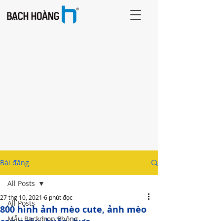
Bài đăng
All Posts
27 thg 10, 2021
6 phút đọc
All Posts
800 hình ảnh mèo cute, ảnh mèo
Mẫu Backdrop Phông