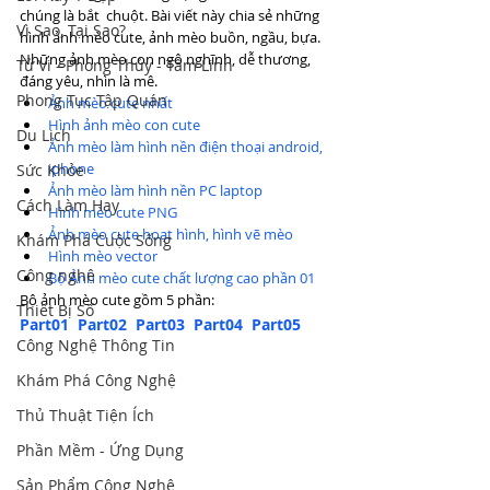
chúng là bắt  chuột. Bài viết này chia sẻ những 
Vì Sao, Tại Sao?
hình ảnh mèo cute, ảnh mèo buồn, ngầu, bựa. 
Những ảnh mèo con ngộ nghĩnh, dễ thương, 
Tử Vi - Phong Thủy - Tâm Linh
đáng yêu, nhìn là mê.
Phong Tục Tập Quán
Ảnh mèo cute nhất
Hình ảnh mèo con cute
Du Lịch
Ảnh mèo làm hình nền điện thoại android, 
iphone
Sức Khỏe
Ảnh mèo làm hình nền PC laptop
Cách Làm Hay
Hình mèo cute PNG 
Ảnh mèo cute hoạt hình, hình vẽ mèo
Khám Phá Cuộc Sống
Hình mèo vector
Công nghệ
Bộ Ảnh mèo cute chất lượng cao phần 01
Bộ ảnh mèo cute gồm 5 phần: 
Thiết Bị Số
Part01
Part02
Part03
Part04
Part05
Công Nghệ Thông Tin
Khám Phá Công Nghệ
Thủ Thuật Tiện Ích
Phần Mềm - Ứng Dụng
Sản Phẩm Công Nghệ