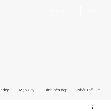
Trang Chủ
Liên hệ
ữ đẹp
Mẹo Hay
Hình nền đẹp
Nhất Thế Giới
Người Nổi Tiếng
Logo
Giải Trí
Hướng Dẫn