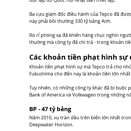
độc lập do Quốc hội Nhật Bản thiết lập.
Ba cựu giám đốc điều hành của Tepco đã được
này phải bồi thường 330 tỷ bảng Anh.
Rò rỉ phóng xạ đã khiến hàng chục nghìn ngườ
thường mà công ty đã chi trả - trong khoản tiề
Các khoản tiền phạt hình sự 
Khoản tiền phạt hình sự mà Tepco trả cho nhữ
Fukushima cho đến nay là khoản tiền lớn nhất m
Tuy nhiên, có những công ty khác đã bị buộc p
Bank of America và Volkwagen trong những n
BP - 47 tỷ bảng
Năm 2010, vụ tràn dầu trên biển lớn nhất trong
Deepwater Horizon.