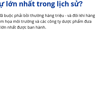
sự lớn nhất trong lịch sử?
 đã buộc phải bồi thường hàng triệu - và đôi khi hàng 
Tử Vi - Phong Thủy - Tâm Linh
Phong Tục Tập Quán
 thảm họa môi trường và các công ty dược phẩm đưa 
t lớn nhất được ban hành.
Cuộc Sống
Công nghệ
Thiết Bị Số
Thuật Tiện Ích
Phần Mềm - Ứng Dụng