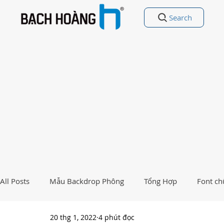
Search
All Posts
Mẫu Backdrop Phông
Tổng Hợp
Font ch
20 thg 1, 2022
4 phút đọc
Free Vectors
Nhất Việt Nam
Ảnh - Thiết kế đẹp