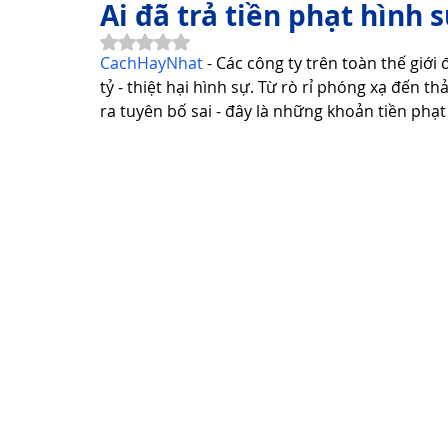
Ai đã trả tiền phạt hình 
Đã xếp hạng NaN/5 sao.
CachHayNhat
 - Các công ty trên toàn thế giới
Thơ Hay Thơ Vui
Lời Hay Ý Đẹp
Vì Sao, Tại Sao?
tỷ - thiệt hại hình sự. Từ rò rỉ phóng xạ đến
ra tuyên bố sai - đây là những khoản tiền phạ
Du Lịch
Sức Khỏe
Cách Làm Hay
Khám Phá 
Công Nghệ Thông Tin
Khám Phá Công Nghệ
Thủ 
Sản Phẩm Công Nghệ
Hướng dẫn