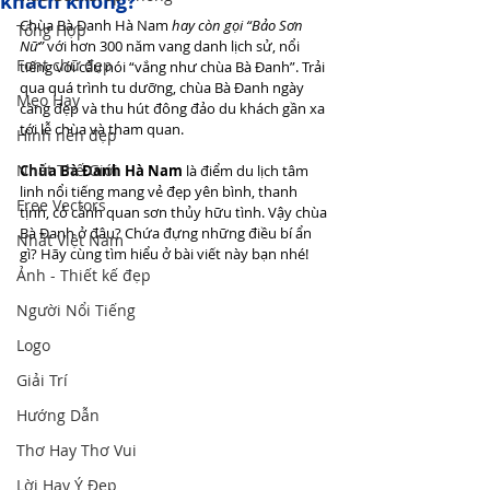
khách không?
Chùa Bà Đanh Hà Nam 
hay còn gọi “Bảo Sơn 
Tổng Hợp
Nữ”
 với hơn 300 năm vang danh lịch sử, nổi 
Font chữ đẹp
tiếng với câu nói “vắng như chùa Bà Đanh”. Trải 
qua quá trình tu dưỡng, chùa Bà Đanh ngày 
Mẹo Hay
càng đẹp và thu hút đông đảo du khách gần xa 
tới lễ chùa và tham quan.
Hình nền đẹp
Nhất Thế Giới
Chùa Bà Đanh Hà Nam
 là điểm du lịch tâm 
linh nổi tiếng mang vẻ đẹp yên bình, thanh 
Free Vectors
tịnh, có cảnh quan sơn thủy hữu tình. Vậy chùa 
Bà Đanh ở đâu? Chứa đựng những điều bí ẩn 
Nhất Việt Nam
gì? Hãy cùng tìm hiểu ở bài viết này bạn nhé!
Ảnh - Thiết kế đẹp
Người Nổi Tiếng
Logo
Giải Trí
Hướng Dẫn
Thơ Hay Thơ Vui
Lời Hay Ý Đẹp