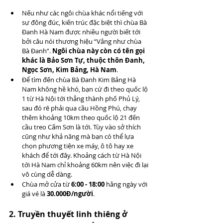
Nếu như các ngôi chùa khác nổi tiếng với 
sự đông đúc, kiến trúc đặc biệt thì chùa Bà 
Đanh Hà Nam được nhiều người biết tới 
bởi câu nói thương hiệu “Vắng như chùa 
Bà Đanh”. 
Ngôi chùa này còn có tên gọi 
khác là Bảo Sơn Tự, thuộc thôn Đanh, 
Ngọc Sơn, Kim Bảng, Hà Nam
.
Để tìm đến chùa Bà Đanh Kim Bảng Hà 
Nam không hề khó, bạn cứ đi theo quốc lộ 
1 từ Hà Nội tới thẳng thành phố Phủ Lý, 
sau đó rẽ phải qua cầu Hồng Phú, chạy 
thêm khoảng 10km theo quốc lộ 21 đến 
cầu treo Cấm Sơn là tới. Tùy vào sở thích 
cũng như khả năng mà bạn có thể lựa 
chọn phương tiện xe máy, ô tô hay xe 
khách để tới đây. Khoảng cách từ Hà Nội 
tới Hà Nam chỉ khoảng 60km nên việc đi lại 
vô cùng dễ dàng.
Chùa mở cửa từ 
6:00 - 18:00
 hằng ngày với 
giá vé là 
30.000Đ/người
.
2. Truyền thuyết linh thiêng ở 