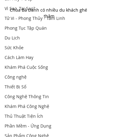
Vì Sao, Tại Sao?
Chùa Bà Đanh có nhiều du khách ghé 
thăm
Tử Vi - Phong Thủy - Tâm Linh
Phong Tục Tập Quán
Du Lịch
Sức Khỏe
Cách Làm Hay
Khám Phá Cuộc Sống
Công nghệ
Thiết Bị Số
Công Nghệ Thông Tin
Khám Phá Công Nghệ
Thủ Thuật Tiện Ích
Phần Mềm - Ứng Dụng
Sản Phẩm Công Nghệ