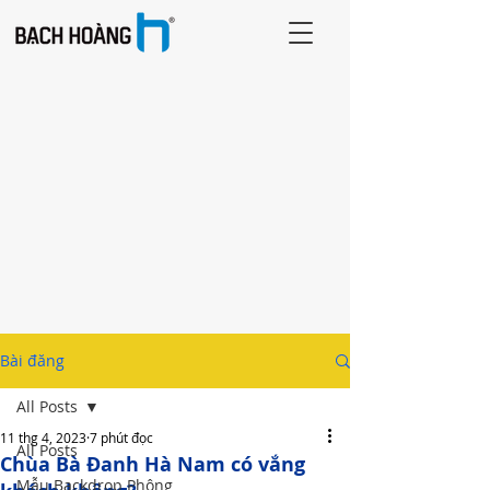
Bài đăng
All Posts
11 thg 4, 2023
7 phút đọc
All Posts
Chùa Bà Đanh Hà Nam có vắng
Mẫu Backdrop Phông