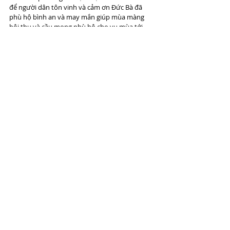
để người dân tôn vinh và cảm ơn Đức Bà đã 
phù hộ bình an và may mắn giúp mùa màng 
bội thu và cầu mong phù hộ cho vụ mùa tới 
ngày càng phát triển hơn.
Lễ hội độc đáo ở chùa Bà Đanh Hà Nam
Bên cạnh chùa Bà Đanh, 
du lịch Hà Nam
 còn 
rất nhiều điểm đến thú vị, những làng nghề 
truyền thống cùng nhiều món ăn đặc sản Hà 
Nam mà bạn không nên bỏ qua. Để khám phá 
hết những điểm tham quan ở đây, bạn đừng 
quên lựa chọn một khách sạn phù hợp nhé.