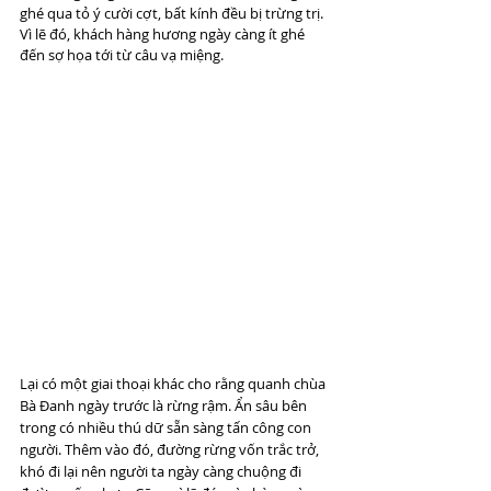
ghé qua tỏ ý cười cợt, bất kính đều bị trừng trị. 
Vì lẽ đó, khách hàng hương ngày càng ít ghé 
đến sợ họa tới từ câu vạ miệng.
Lại có một giai thoại khác cho rằng quanh chùa 
Bà Đanh ngày trước là rừng rậm. Ẩn sâu bên 
trong có nhiều thú dữ sẵn sàng tấn công con 
người. Thêm vào đó, đường rừng vốn trắc trở, 
khó đi lại nên người ta ngày càng chuộng đi 