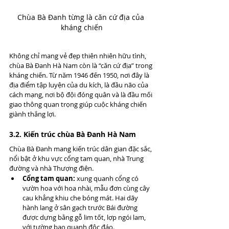
Chùa Bà Đanh từng là căn cứ địa của 
kháng chiến
Không chỉ mang vẻ đẹp thiên nhiên hữu tình, 
chùa Bà Đanh Hà Nam còn là “căn cứ địa” trong 
kháng chiến. Từ năm 1946 đến 1950, nơi đây là 
địa điểm tập luyện của du kích, là đầu não của 
cách mạng, nơi bộ đội đóng quân và là đầu mối 
giao thông quan trọng giúp cuộc kháng chiến 
giành thắng lợi.
3.2. Kiến trúc chùa Bà Đanh Hà Nam
Chùa Bà Đanh mang kiến trúc dân gian đặc sắc, 
nổi bật ở khu vực cổng tam quan, nhà Trung 
đường và nhà Thượng điện.
Cổng tam quan:
 xung quanh cổng có 
vườn hoa với hoa nhài, mẫu đơn cùng cây 
cau khẳng khiu che bóng mát. Hai dãy 
hành lang ở sân gạch trước Bái đường 
được dựng bằng gỗ lim tốt, lợp ngói lam, 
với tường bao quanh độc đáo.