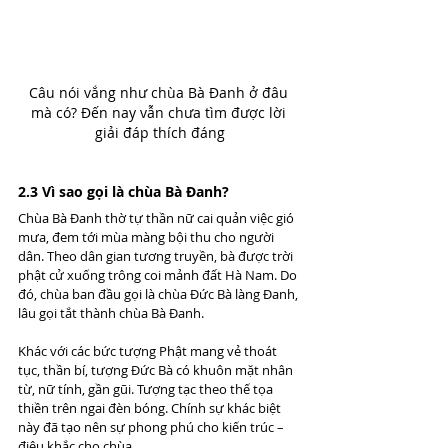
Câu nói vắng như chùa Bà Đanh ở đâu 
mà có? Đến nay vẫn chưa tìm được lời 
giải đáp thích đáng
2.3 Vì sao gọi là chùa Bà Đanh?
Chùa Bà Đanh thờ tự thần nữ cai quản việc gió 
mưa, đem tới mùa màng bội thu cho người 
dân. Theo dân gian tương truyền, bà được trời 
phật cử xuống trông coi mảnh đất Hà Nam. Do 
đó, chùa ban đầu gọi là chùa Đức Bà làng Đanh, 
lâu gọi tắt thành chùa Bà Đanh.
Khác với các bức tượng Phật mang vẻ thoát 
tục, thần bí, tượng Đức Bà có khuôn mặt nhân 
từ, nữ tính, gần gũi. Tượng tạc theo thế tọa 
thiền trên ngai đèn bóng. Chính sự khác biệt 
này đã tạo nên sự phong phú cho kiến trúc – 
điêu khắc cho chùa.