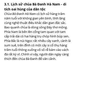
3.1. Lịch sử chùa Bà Đanh Hà Nam - di 
tích oai hùng của dân tộc
Chùa Bà Đanh Hà Nam 
có lịch sử hàng trăm 
năm tuổi với không gian yên bình, tĩnh lặng 
cùng nghệ thuật điêu khắc dân gian đặc sắc. 
Bao quanh chùa là dòng sông Đáy thơ mộng. 
Phía Nam là bến lên cổng tam quan với tam 
cấp trải dài có hai hàng trụ chóp hình búp sen. 
Phía Bắc là núi Ngọc rất nhiều cây xanh, cành lá 
sum suê, trên đỉnh có một cây si cổ thụ hàng 
trăm tuổi thõng xuống vô số rễ bám vào vách 
đá rất kỳ vĩ. Chính vì vậy, người dân ngày càng 
thích đến chùa Bà Đanh để vãn cảnh.