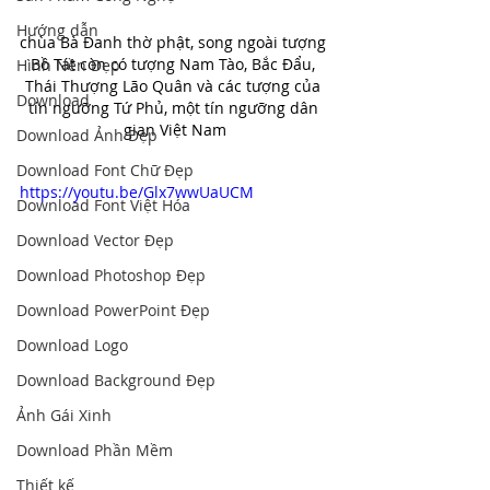
Hướng dẫn
chùa Bà Đanh thờ phật, song ngoài tượng 
Bồ Tát còn có tượng Nam Tào, Bắc Đẩu, 
Hình Nền Đẹp
Thái Thượng Lão Quân và các tượng của 
Download
tín ngưỡng Tứ Phủ, một tín ngưỡng dân 
gian Việt Nam
Download Ảnh Đẹp
Download Font Chữ Đẹp
https://youtu.be/Glx7wwUaUCM
Download Font Việt Hóa
Download Vector Đẹp
Download Photoshop Đẹp
Download PowerPoint Đẹp
Download Logo
Download Background Đẹp
Ảnh Gái Xinh
Download Phần Mềm
Thiết kế