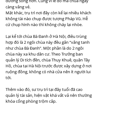
đường sống hơn. Cũng vì lẽ đó mà chùa ngày 
càng vắng vẻ.
Mặt khác, trụ trì nơi đây còn kể lại nhiều khách 
không tài nào chụp được tượng Pháp Vũ. Hễ 
cứ chụp hình nào thì không cháy lại nhòe.
Lại kể tới chùa Bà Đanh ở Hà Nội, điều trùng 
hợp đó là 2 ngôi chùa này đều gắn “vắng tanh 
như chùa Bà Đanh”. Một phần là do 2 ngôi 
chùa này xa khu dân cư. Theo Trưởng ban 
quản lý Di tích đền, chùa Thụy Khuê, quận Tây 
Hồ, chùa tại Hà Nội trước được xây dựng ở nơi 
ruộng đồng, không có nhà cửa nên ít người lui 
tới.
Thêm vào đó, sư trụ trì tại đây tuổi đã cao 
quản lý tài sản, hiện vật khá vất vả nên thường 
khóa cổng phòng trộm cắp. 