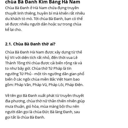
chùa Bà Đanh Kim Bảng Hà Nam
Chùa Bà Đanh ở Hà Nam chứa đựng truyền 
thuyết linh thiêng, huyền bí mà khiến rất nhiều 
du khách tò mò. Tới chùa Bà Đanh, bạn có thể 
sẽ được nhiều người dân hoặc sư trong chùa 
kể lại cho.
2.1. Chùa Bà Đanh thờ ai?
Chùa Bà Đanh Hà Nam được xây dựng từ thế 
kỷ VII với diện tích rất nhỏ, đến thời vua Lê 
Thánh Tông thì chùa được cải biến rộng rãi và 
to như bây giờ. Chùa thờ Tứ Pháp là tín 
ngưỡng Tứ Phủ - một tín ngưỡng dân gian phổ 
biến ở các ngôi chùa miền Bắc Việt Nam bao 
gồm: Pháp Vân, Pháp Vũ, Pháp Lôi, Pháp Điện.
Về tên gọi Bà Đanh xuất phát từ truyền thuyết 
địa phương, chùa thờ nữ thần thiên nhiên giúp 
mưa thuận, gió hòa, mùa màng bội thu nên 
người dân gọi là chùa Đức Bà làng Đanh, sau 
gọi tắt là chùa Bà Đanh.