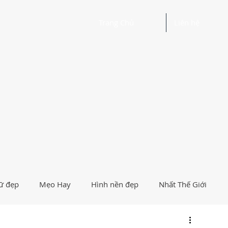
Trang Chủ
Liên hệ
ữ đẹp
Mẹo Hay
Hình nền đẹp
Nhất Thế Giới
Người Nổi Tiếng
Logo
Giải Trí
Hướng Dẫn