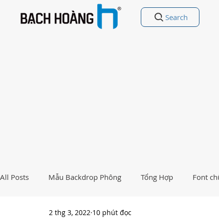
Search
All Posts
Mẫu Backdrop Phông
Tổng Hợp
Font ch
2 thg 3, 2022
10 phút đọc
Free Vectors
Nhất Việt Nam
Ảnh - Thiết kế đẹp