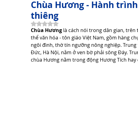
Chùa Hương - Hành trình
thiêng
Thơ Hay Thơ Vui
Lời Hay Ý Đẹp
Vì Sao, Tại Sao?
Đã xếp hạng NaN/5 sao.
Chùa Hương
 là cách nói trong dân gian, tr
thể văn hóa - tôn giáo Việt Nam, gồm hàng chụ
ngôi đình, thờ tín ngưỡng nông nghiệp. Tru
Du Lịch
Sức Khỏe
Cách Làm Hay
Khám Phá 
Đức, Hà Nội, nằm ở ven bờ phải sông Đáy. Tru
chùa Hương nằm trong động Hương Tích hay c
Công Nghệ Thông Tin
Khám Phá Công Nghệ
Thủ 
Sản Phẩm Công Nghệ
Hướng dẫn