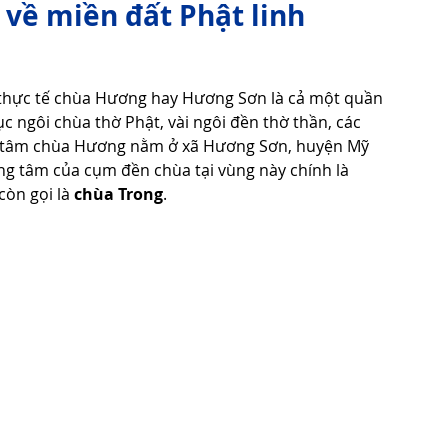
 về miền đất Phật linh
Tử Vi - Phong Thủy - Tâm Linh
Phong Tục Tập Quán
ên thực tế chùa Hương hay Hương Sơn là cả một quần 
c ngôi chùa thờ Phật, vài ngôi đền thờ thần, các 
ng tâm chùa Hương nằm ở xã Hương Sơn, huyện Mỹ 
Cuộc Sống
Công nghệ
Thiết Bị Số
ng tâm của cụm đền chùa tại vùng này chính là 
òn gọi là 
chùa Trong
.
Thuật Tiện Ích
Phần Mềm - Ứng Dụng