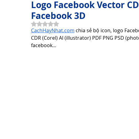
Logo Facebook Vector CD
Facebook 3D
Thơ Hay Thơ Vui
Lời Hay Ý Đẹp
Vì Sao, Tại Sao?
Đã xếp hạng NaN/5 sao.
CachHayNhat.com
 chia sẻ bộ icon, logo Face
CDR (Corel) AI (illustrator) PDF PNG PSD (photo
facebook... 
Du Lịch
Sức Khỏe
Cách Làm Hay
Khám Phá 
Công Nghệ Thông Tin
Khám Phá Công Nghệ
Thủ 
Sản Phẩm Công Nghệ
Hướng dẫn