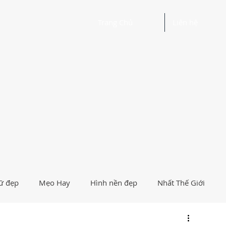
Trang Chủ
Liên hệ
ữ đẹp
Mẹo Hay
Hình nền đẹp
Nhất Thế Giới
Người Nổi Tiếng
Logo
Giải Trí
Hướng Dẫn