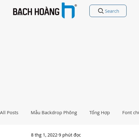
Search
All Posts
Mẫu Backdrop Phông
Tổng Hợp
Font ch
8 thg 1, 2022
9 phút đọc
Free Vectors
Nhất Việt Nam
Ảnh - Thiết kế đẹp