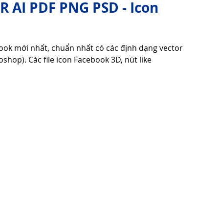
R AI PDF PNG PSD - Icon
Tử Vi - Phong Thủy - Tâm Linh
Phong Tục Tập Quán
book mới nhất, chuẩn nhất có các định dạng vector 
shop). Các file icon Facebook 3D, nút like 
Cuộc Sống
Công nghệ
Thiết Bị Số
Thuật Tiện Ích
Phần Mềm - Ứng Dụng