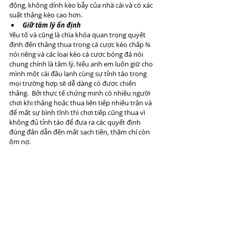
động, không dính kèo bẫy của nhà cái và có xác 
suất thắng kèo cao hơn.
Giữ tâm lý ổn định
Yếu tố và cũng là chìa khóa quan trọng quyết 
định đến thắng thua trong cá cược kèo chấp ¾ 
nói riêng và các loại kèo cá cược bóng đá nói 
chung chính là tâm lý. Nếu anh em luôn giữ cho 
mình một cái đầu lạnh cùng sự tỉnh táo trong 
mọi trường hợp sẽ dễ dàng có được chiến 
thắng.  Bởi thực tế chứng minh có nhiều người 
chơi khi thắng hoặc thua liên tiếp nhiều trận và 
để mất sự bình tĩnh thì chơi tiếp cũng thua vì 
không đủ tỉnh táo để đưa ra các quyết định 
đúng đắn dẫn đến mất sạch tiền, thậm chí còn 
ôm nợ.  