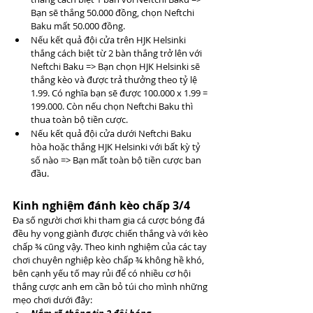
Bạn sẽ thắng 50.000 đồng, chọn Neftchi 
Baku mất 50.000 đồng.
Nếu kết quả đội cửa trên HJK Helsinki 
thắng cách biệt từ 2 bàn thắng trở lên với 
Neftchi Baku => Bạn chọn HJK Helsinki sẽ 
thắng kèo và được trả thưởng theo tỷ lệ 
1.99. Có nghĩa bạn sẽ được 100.000 x 1.99 = 
199.000. Còn nếu chọn Neftchi Baku thì 
thua toàn bộ tiền cược.
Nếu kết quả đội cửa dưới Neftchi Baku 
hòa hoặc thắng HJK Helsinki với bất kỳ tỷ 
số nào => Bạn mất toàn bộ tiền cược ban 
đầu.
Kinh nghiệm đánh kèo chấp 3/4
Đa số người chơi khi tham gia cá cược bóng đá 
đều hy vọng giành được chiến thắng và với kèo 
chấp ¾ cũng vậy. Theo kinh nghiệm của các tay 
chơi chuyên nghiệp kèo chấp ¾ không hề khó, 
bên cạnh yếu tố may rủi để có nhiều cơ hội 
thắng cược anh em cần bỏ túi cho mình những 
mẹo chơi dưới đây: