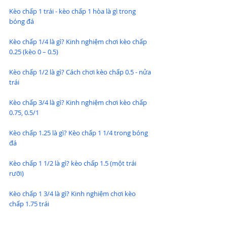
Kèo chấp 1 trái - kèo chấp 1 hòa là gì trong 
bóng đá
Kèo chấp 1/4 là gì? Kinh nghiệm chơi kèo chấp 
0.25 (kèo 0 – 0.5)
Kèo chấp 1/2 là gì? Cách chơi kèo chấp 0.5 - nửa 
trái
Kèo chấp 3/4 là gì? Kinh nghiệm chơi kèo chấp 
0.75, 0.5/1
Kèo chấp 1.25 là gì? Kèo chấp 1 1/4 trong bóng 
đá
Kèo chấp 1 1/2 là gì? kèo chấp 1.5 (một trái 
rưỡi)
Kèo chấp 1 3/4 là gì? Kinh nghiệm chơi kèo 
chấp 1.75 trái 
Kèo tài xỉu là gì? Cách đọc kèo bóng đá tài xỉu