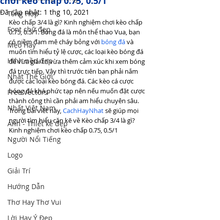
chơi kèo chấp 0.75, 0.5/1
Đã cập nhật:
1 thg 10, 2021
Tổng Hợp
Kèo chấp 3/4 là gì? Kinh nghiệm chơi kèo chấp 
Font chữ đẹp
0.75, 0.5/1. Bóng đá là môn thể thao Vua, bạn 
có niềm đam mê cháy bỏng với 
bóng đá
 và 
Mẹo Hay
muốn tìm hiểu tỷ lệ cược, các loại kèo bóng đá 
Hình nền đẹp
để vừa giải trí vừa thêm cảm xúc khi xem bóng 
đá trực tiếp. Vậy thì trước tiên bạn phải nắm 
Nhất Thế Giới
được các loại kèo bóng đá. Các kèo cá cược 
bóng đá khá phức tạp nên nếu muốn đặt cược 
Free Vectors
thành công thì cần phải am hiểu chuyên sâu. 
Nhất Việt Nam
Trong bài viết này, 
CachHayNhat
 sẽ giúp mọi 
người tìm hiểu cặn kẽ về Kèo chấp 3/4 là gì? 
Ảnh - Thiết kế đẹp
Kinh nghiệm chơi kèo chấp 0.75, 0.5/1
Người Nổi Tiếng
Logo
Giải Trí
Hướng Dẫn
Thơ Hay Thơ Vui
Lời Hay Ý Đẹp