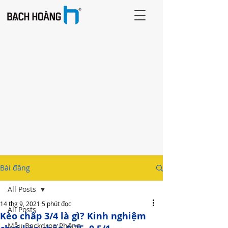
Bài đăng
All Posts
14 thg 9, 2021
5 phút đọc
All Posts
Kèo chấp 3/4 là gì? Kinh nghiệm
Mẫu Backdrop Phông