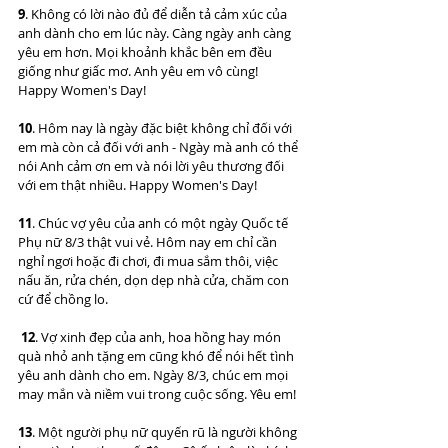
9
. Không có lời nào đủ để diễn tả cảm xúc của 
anh dành cho em lúc này. Càng ngày anh càng 
yêu em hơn. Mọi khoảnh khắc bên em đều 
giống như giấc mơ. Anh yêu em vô cùng! 
Happy Women's Day!
10
. Hôm nay là ngày đặc biệt không chỉ đối với 
em mà còn cả đối với anh - Ngày mà anh có thể 
nói Anh cảm ơn em và nói lời yêu thương đối 
với em thật nhiều. Happy Women's Day!
11
. Chúc vợ yêu của anh có một ngày Quốc tế 
Phụ nữ 8/3 thật vui vẻ. Hôm nay em chỉ cần 
nghỉ ngơi hoặc đi chơi, đi mua sắm thôi, việc 
nấu ăn, rửa chén, dọn dẹp nhà cửa, chăm con 
cứ để chồng lo.
12
. Vợ xinh đẹp của anh, hoa hồng hay món 
quà nhỏ anh tặng em cũng khó để nói hết tình 
yêu anh dành cho em. Ngày 8/3, chúc em mọi 
may mắn và niềm vui trong cuộc sống. Yêu em!
13
. Một người phụ nữ quyến rũ là người không 