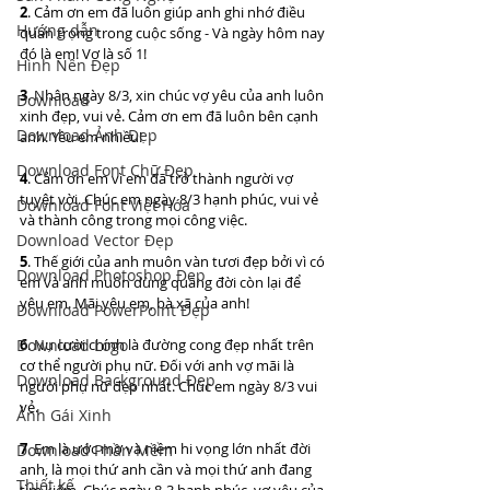
2
. Cảm ơn em đã luôn giúp anh ghi nhớ điều 
Hướng dẫn
quan trọng trong cuộc sống - Và ngày hôm nay 
đó là em! Vợ là số 1!
Hình Nền Đẹp
3
. Nhân ngày 8/3, xin chúc vợ yêu của anh luôn 
Download
xinh đẹp, vui vẻ. Cảm ơn em đã luôn bên cạnh 
Download Ảnh Đẹp
anh. Yêu em nhiều!
Download Font Chữ Đẹp
4
. Cảm ơn em vì em đã trở thành người vợ 
tuyệt vời. Chúc em ngày 8/3 hạnh phúc, vui vẻ 
Download Font Việt Hóa
và thành công trong mọi công việc. 
Download Vector Đẹp
5
. Thế giới của anh muôn vàn tươi đẹp bởi vì có 
Download Photoshop Đẹp
em và anh muốn dùng quãng đời còn lại để 
yêu em. Mãi yêu em, bà xã của anh!
Download PowerPoint Đẹp
6
. Nụ cười chính là đường cong đẹp nhất trên 
Download Logo
cơ thể người phụ nữ. Đối với anh vợ mãi là 
Download Background Đẹp
người phụ nữ đẹp nhất. Chúc em ngày 8/3 vui 
vẻ.
Ảnh Gái Xinh
7
. Em là ước mơ và niềm hi vọng lớn nhất đời 
Download Phần Mềm
anh, là mọi thứ anh cần và mọi thứ anh đang 
Thiết kế
tìm kiếm. Chúc ngày 8-3 hạnh phúc, vợ yêu của 