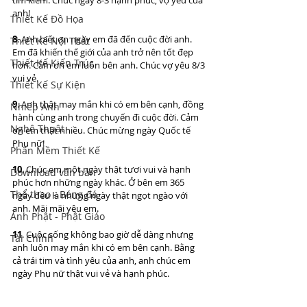
anh!
Thiết Kế Đồ Họa
8
. Anh biết ơn ngày em đã đến cuộc đời anh. 
Thiết Kế Nội Thất
Em đã khiến thế giới của anh trở nên tốt đẹp 
Thiết Kế Kiến Trúc
hơn. Cảm ơn em luôn bên anh. Chúc vợ yêu 8/3 
vui vẻ.
Thiết Kế Sự Kiện
9
. Anh thật may mắn khi có em bên cạnh, đồng 
Nhiếp Ảnh
hành cùng anh trong chuyến đi cuộc đời. Cảm 
Nghệ Thuật
ơn em thật nhiều. Chúc mừng ngày Quốc tế 
Phụ nữ!
Phần Mềm Thiết Kế
10
. Chúc em một ngày thật tươi vui và hạnh 
Download văn bản
phúc hơn những ngày khác. Ở bên em 365 
Thể thao - Bóng đá
ngày đều là những ngày thật ngọt ngào với 
anh. Mãi mãi yêu em.
Ảnh Phật - Phật Giáo
11
. Cuộc sống không bao giờ dễ dàng nhưng 
Tài Chính
anh luôn may mắn khi có em bên cạnh. Bằng 
cả trái tim và tình yêu của anh, anh chúc em 
ngày Phụ nữ thật vui vẻ và hạnh phúc. 