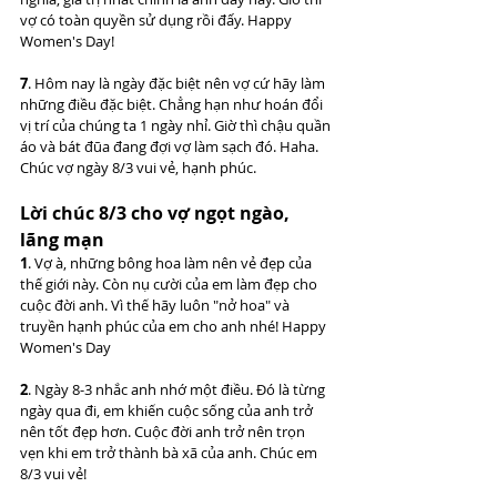
vợ có toàn quyền sử dụng rồi đấy. Happy 
Women's Day!
7
. Hôm nay là ngày đặc biệt nên vợ cứ hãy làm 
những điều đặc biệt. Chẳng hạn như hoán đổi 
vị trí của chúng ta 1 ngày nhỉ. Giờ thì chậu quần 
áo và bát đũa đang đợi vợ làm sạch đó. Haha. 
Chúc vợ ngày 8/3 vui vẻ, hạnh phúc.
Lời chúc 8/3 cho vợ ngọt ngào, 
lãng mạn
1
. Vợ à, những bông hoa làm nên vẻ đẹp của 
thế giới này. Còn nụ cười của em làm đẹp cho 
cuộc đời anh. Vì thế hãy luôn "nở hoa" và 
truyền hạnh phúc của em cho anh nhé! Happy 
Women's Day
2
. Ngày 8-3 nhắc anh nhớ một điều. Đó là từng 
ngày qua đi, em khiến cuộc sống của anh trở 
nên tốt đẹp hơn. Cuộc đời anh trở nên trọn 
vẹn khi em trở thành bà xã của anh. Chúc em 
8/3 vui vẻ!