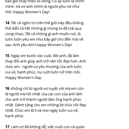
bao giờ chạy theo số đông. Cô ấy luôn là chính 
mình. Và vợ anh chính là người phụ nữ như 
thế. Happy Women's Day!
14
. Tất cả ngôn từ trên thế giới này đều không 
thể diễn tả hết những gì chúng ta đã trải qua 
cùng nhau. Tất cả những gì anh muốn nói, là 
luôn luôn yêu em như bây giờ cho đến mãi về 
sau. Anh yêu em! Happy Women's Day!
15
. Ngày em bước vào cuộc đời anh, đã làm 
thay đổi anh giúp anh trở nên tốt đẹp hơn. Anh 
chúc em - người vợ yêu thương của anh luôn 
vui vẻ, hạnh phúc, nụ cười luôn nở trên môi. 
Happy Women's Day. 
16
. Không chỉ là người vợ tuyệt vời mà em còn 
là người mẹ tốt nhất của các con của anh làm 
cho anh trở thành người đàn ông hạnh phúc 
nhất. Dành tặng cho em những lời chúc tốt đẹp 
nhất. Chúc em 8/3 và mọi ngày luôn vui vẻ, 
hạnh phúc.
17
. Làm vợ đã không dễ, việc nuôi con và quán 