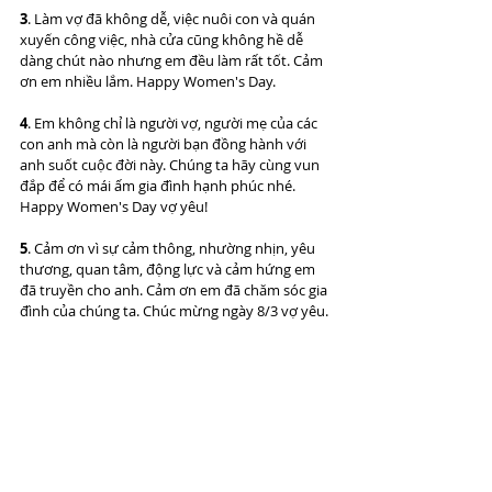
3
. Làm vợ đã không dễ, việc nuôi con và quán 
xuyến công việc, nhà cửa cũng không hề dễ 
dàng chút nào nhưng em đều làm rất tốt. Cảm 
ơn em nhiều lắm. Happy Women's Day.
4
. Em không chỉ là người vợ, người mẹ của các 
con anh mà còn là người bạn đồng hành với 
anh suốt cuộc đời này. Chúng ta hãy cùng vun 
đắp để có mái ấm gia đình hạnh phúc nhé. 
Happy Women's Day vợ yêu!
5
. Cảm ơn vì sự cảm thông, nhường nhịn, yêu 
thương, quan tâm, động lực và cảm hứng em 
đã truyền cho anh. Cảm ơn em đã chăm sóc gia 
đình của chúng ta. Chúc mừng ngày 8/3 vợ yêu.