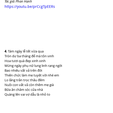
Tác giả: Phan Hạnh
https://youtu.be/prCcgTpEERs
4
. Tám ngày lễ tết vừa qua
Tròn dư ba tháng để mà tôn vinh
Hoa tươi quà đẹp xinh xinh
Mừng ngày phụ nữ lung linh rạng ngời
Bao nhiêu vất vả trên đời
Thiên chức làm mẹ tuyệt vời nhé em
Lo lắng trằn trọc thâu đêm
Nuôi con vất vả còn thêm mẹ già
Bữa ăn chăm sóc cửa nhà
Quàng lên vai vợ dẫu là nhỏ to
Vợ mình tính lại hay lo
Chồng vô tư quá làm cho em buồn
Suốt ngày làm việc luôn luôn