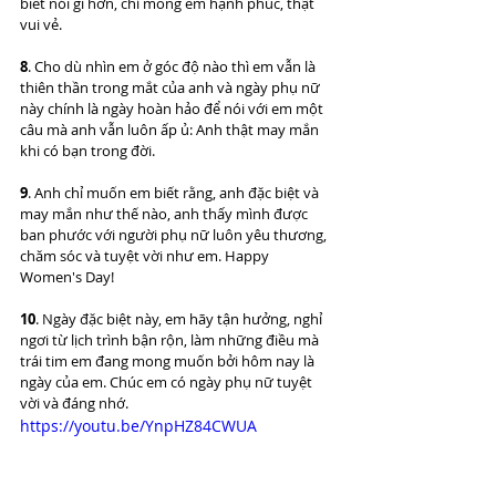
biết nói gì hơn, chỉ mong em hạnh phúc, thật 
vui vẻ.
8
. Cho dù nhìn em ở góc độ nào thì em vẫn là 
thiên thần trong mắt của anh và ngày phụ nữ 
này chính là ngày hoàn hảo để nói với em một 
câu mà anh vẫn luôn ấp ủ: Anh thật may mắn 
khi có bạn trong đời.
9
. Anh chỉ muốn em biết rằng, anh đặc biệt và 
may mắn như thế nào, anh thấy mình được 
ban phước với người phụ nữ luôn yêu thương, 
chăm sóc và tuyệt vời như em. Happy 
Women's Day!
10
. Ngày đặc biệt này, em hãy tận hưởng, nghỉ 
ngơi từ lịch trình bận rộn, làm những điều mà 
trái tim em đang mong muốn bởi hôm nay là 
ngày của em. Chúc em có ngày phụ nữ tuyệt 
vời và đáng nhớ.
https://youtu.be/YnpHZ84CWUA