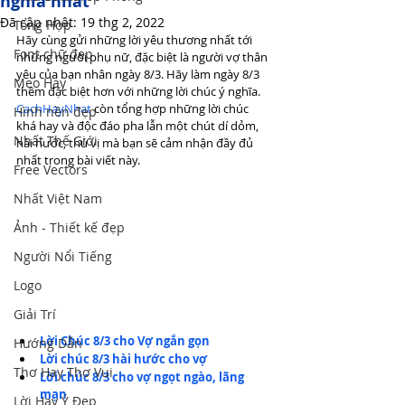
nghĩa nhất
Đã cập nhật:
19 thg 2, 2022
Tổng Hợp
Hãy cùng gửi những lời yêu thương nhất tới 
Font chữ đẹp
những người phụ nữ, đặc biệt là người vợ thân 
yêu của bạn nhân ngày 8/3. Hãy làm ngày 8/3 
Mẹo Hay
thêm đặc biệt hơn với những lời chúc ý nghĩa. 
CachHayNhat
 còn tổng hợp những lời chúc 
Hình nền đẹp
khá hay và độc đáo pha lẫn một chút dí dỏm, 
Nhất Thế Giới
hài hước, thú vị mà bạn sẽ cảm nhận đầy đủ 
nhất trong bài viết này.
Free Vectors
Nhất Việt Nam
Ảnh - Thiết kế đẹp
Người Nổi Tiếng
Logo
Giải Trí
Lời Chúc 8/3 cho Vợ ngắn gọn
Hướng Dẫn
Lời chúc 8/3 hài hước cho vợ
Thơ Hay Thơ Vui
Lời chúc 8/3 cho vợ ngọt ngào, lãng 
mạn
Lời Hay Ý Đẹp