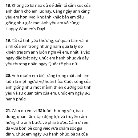
18
. Không có lời nào đủ để diễn tả cảm xúc của 
anh dành cho em lúc này. Càng ngày anh càng 
yêu em hơn. Mọi khoảnh khắc bên em đều 
giống như giấc mơ. Anh yêu em vô cùng! 
Happy Women's Day!
19
. Tất cả tình yêu thương, sự quan tâm và hi 
sinh của em trong những năm qua là lý do 
khiến trái tim anh luôn nghĩ về em, nhất là vào 
ngày đặc biệt này. Chúc em hạnh phúc và đầy 
yêu thương nhân ngày Quốc tế phụ nữ!
20
. Anh muốn em biết rằng trong mắt anh em 
luôn là một người vợ hoàn hảo. Cuộc sống của 
anh giống như một mảnh thiên đường bởi tình 
yêu và sự quan tâm của em. Chúc em ngày 8-3 
hạnh phúc!
21
. Cảm ơn em vì đã luôn thương yêu, bao 
dung, quan tâm, tạo động lực và truyền cảm 
hứng cho anh bước về phía trước. Cảm ơn em 
đã vừa bộn bề công việc vừa chăm sóc gia 
đình. Chúc em ngày 8-3 hạnh phúc, bà xã của 