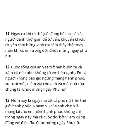
11
. Ngay cả khi cả thế giới đang hối hả, có vài 
người dành thời gian để tư vấn, khuyến khích, 
truyền cảm hứng. Anh thì cảm thấy thật may 
mắn khi có em trong đời. Chúc mừng ngày phụ 
nữ!
12
. Cuộc sống của anh sẽ trở nên buồn tẻ và 
xám xịt nếu như không có em bên cạnh,. Em là 
người không bao giờ ngừng mang hạnh phúc, 
sự tươi mới, niềm vui cho anh và mái nhà của 
chúng ta. Chúc mừng ngày Phụ nữ.
13
. Hôm nay là ngày mà tất cả phụ nữ trên thế 
giới hạnh phúc. Nhiệm vụ của anh chính là 
mang lại cho em niềm hạnh phúc không chỉ 
trong ngày này mà cả cuộc đời bởi vì em xứng 
đáng với điều đó. Chúc mừng ngày Phụ nữ.