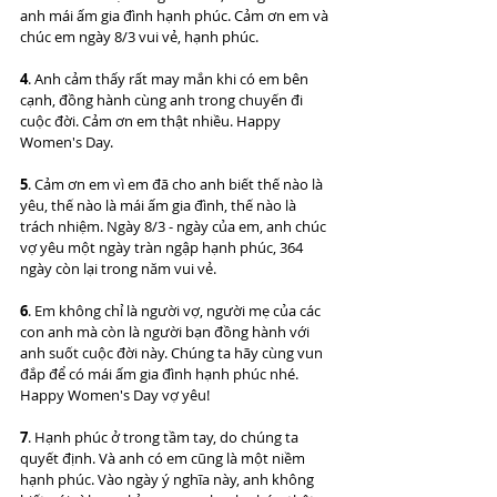
anh mái ấm gia đình hạnh phúc. Cảm ơn em và 
chúc em ngày 8/3 vui vẻ, hạnh phúc.
4
. Anh cảm thấy rất may mắn khi có em bên 
cạnh, đồng hành cùng anh trong chuyến đi 
cuộc đời. Cảm ơn em thật nhiều. Happy 
Women's Day.
5
. Cảm ơn em vì em đã cho anh biết thế nào là 
yêu, thế nào là mái ấm gia đình, thế nào là 
trách nhiệm. Ngày 8/3 - ngày của em, anh chúc 
vợ yêu một ngày tràn ngập hạnh phúc, 364 
ngày còn lại trong năm vui vẻ.
6
. Em không chỉ là người vợ, người mẹ của các 
con anh mà còn là người bạn đồng hành với 
anh suốt cuộc đời này. Chúng ta hãy cùng vun 
đắp để có mái ấm gia đình hạnh phúc nhé. 
Happy Women's Day vợ yêu!
7
. Hạnh phúc ở trong tầm tay, do chúng ta 
quyết định. Và anh có em cũng là một niềm 
hạnh phúc. Vào ngày ý nghĩa này, anh không 