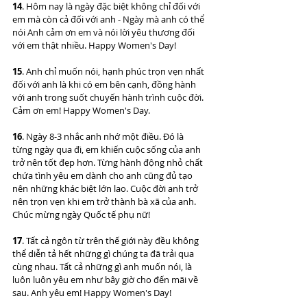
14
. Hôm nay là ngày đặc biệt không chỉ đối với 
em mà còn cả đối với anh - Ngày mà anh có thể 
nói Anh cảm ơn em và nói lời yêu thương đối 
với em thật nhiều. Happy Women's Day!
15
. Anh chỉ muốn nói, hạnh phúc trọn vẹn nhất 
đối với anh là khi có em bên cạnh, đồng hành 
với anh trong suốt chuyến hành trình cuộc đời. 
Cảm ơn em! Happy Women's Day.
16
. Ngày 8-3 nhắc anh nhớ một điều. Đó là 
từng ngày qua đi, em khiến cuộc sống của anh 
trở nên tốt đẹp hơn. Từng hành động nhỏ chất 
chứa tình yêu em dành cho anh cũng đủ tạo 
nên những khác biệt lớn lao. Cuộc đời anh trở 
nên trọn vẹn khi em trở thành bà xã của anh. 
Chúc mừng ngày Quốc tế phụ nữ!
17
. Tất cả ngôn từ trên thế giới này đều không 
thể diễn tả hết những gì chúng ta đã trải qua 
cùng nhau. Tất cả những gì anh muốn nói, là 
luôn luôn yêu em như bây giờ cho đến mãi về 
sau. Anh yêu em! Happy Women's Day!