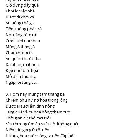
Giỏ đựng đầy quà
Khỏi lo việc nhà
Được đi chơi xa
Ăn uống thả ga
Tiền không phải trả
Nói năng rôm rả
Cười tươi như hoa
Mùng 8 tháng 3
Chúc chị em ta
Áo quần thướt tha
Da phấn, mặt hoa
Đẹp như bức họa
Mở điện thoại ra
Ngập lời tụng ca…
3
. Hôm nay mùng tám tháng ba
Chị em phụ nữ nở hoa trong lòng
Được ai sưởi ấm tình nồng
Tặng quà và cả hoa hồng thắm tươi
Thời gian cứ thế mãi trôi
Yêu thương ôm ấp suốt đời không quên
Niềm tin gìn giữ cội nền
Hương hoa cuộc sống ta nên đắp bồi.