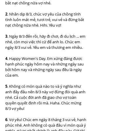
bắt nạt chồng nữa vợ nhé.
2
. Nhân dịp 8/3, chúc vợ yêu của chồng tính 
tình luôn mát mẻ, tươi trẻ, vui vẻ và đừng bắt 
nạt chồng nữa nhé. Hihi. Yêu vợ!
3
. Ngày 8/3 đến rồi, hãy đi chơi, đi du lịch ... em 
nhé, còn mọi việc thì cứ để anh lo. Chúc em 
ngày 8/3 vui vẻ. Yêu em và thương em nhiều.
4
. Happy Women's Day. Em xứng đáng được 
hạnh phúc ngày hôm nay và những ngày sau 
bởi hôm nay và những ngày sau đều là ngày 
của em.
5
. Không có món quà nào to và ý nghĩa như 
anh đây đâu nên 8/3 này vợ đừng đòi quà anh 
nhé. Cả cuộc đời anh đã giao cho vợ toàn 
quyền quyết định rồi mà. Haha. Chúc mừng 
8/3 vợ yêu!
6
. Vợ yêu! Chúc em ngày 8 tháng 3 vui vẻ, hạnh 
phúc nhé. Anh không có quà đâu vì món quà ý 
nghĩa, giá trị nhất chính là anh đây này. Giờ thì 