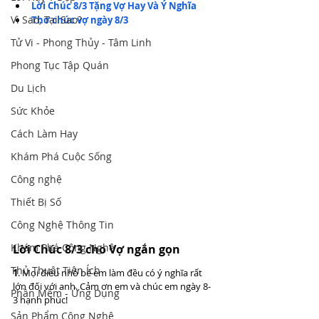
Lời Chúc 8/3 Tặng Vợ Hay Và Ý Nghĩa
Vì Sao, Tại Sao?
Thơ chúc vợ ngày 8/3
Tử Vi - Phong Thủy - Tâm Linh
Phong Tục Tập Quán
Du Lịch
Sức Khỏe
Cách Làm Hay
Khám Phá Cuộc Sống
Công nghệ
Thiết Bị Số
Công Nghệ Thông Tin
Khám Phá Công Nghệ
Lời Chúc 8/3 cho Vợ ngắn gọn
Thủ Thuật Tiện Ích
1
. Mọi điều nhỏ bé em làm đều có ý nghĩa rất 
lớn đối với anh. Cảm ơn em và chúc em ngày 8-
Phần Mềm - Ứng Dụng
3 hạnh phúc!
Sản Phẩm Công Nghệ