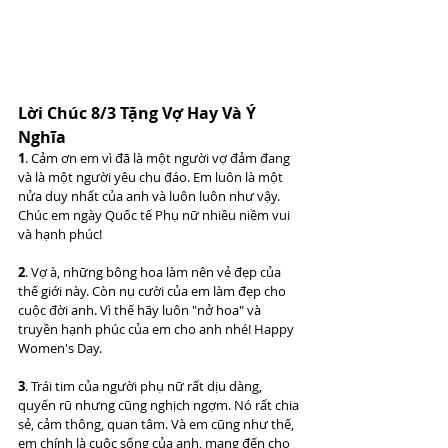
Lời Chúc 8/3 Tặng Vợ Hay Và Ý 
Nghĩa
1
. Cảm ơn em vì đã là một người vợ đảm đang 
và là một người yêu chu đáo. Em luôn là một 
nửa duy nhất của anh và luôn luôn như vậy. 
Chúc em ngày Quốc tế Phụ nữ nhiều niềm vui 
và hạnh phúc!
2
. Vợ à, những bông hoa làm nên vẻ đẹp của 
thế giới này. Còn nụ cười của em làm đẹp cho 
cuộc đời anh. Vì thế hãy luôn "nở hoa" và 
truyền hạnh phúc của em cho anh nhé! Happy 
Women's Day.
3
. Trái tim của người phụ nữ rất dịu dàng, 
quyến rũ nhưng cũng nghịch ngợm. Nó rất chia 
sẻ, cảm thông, quan tâm. Và em cũng như thế, 
em chính là cuộc sống của anh, mang đến cho 