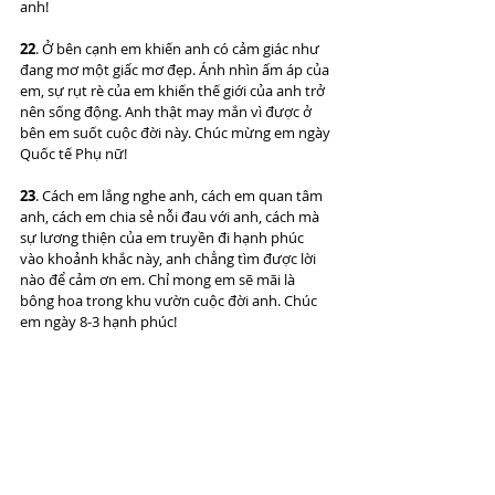
anh!
22
. Ở bên cạnh em khiến anh có cảm giác như 
đang mơ một giấc mơ đẹp. Ánh nhìn ấm áp của 
em, sự rụt rè của em khiến thế giới của anh trở 
nên sống động. Anh thật may mắn vì được ở 
bên em suốt cuộc đời này. Chúc mừng em ngày 
Quốc tế Phụ nữ!
23
. Cách em lắng nghe anh, cách em quan tâm 
anh, cách em chia sẻ nỗi đau với anh, cách mà 
sự lương thiện của em truyền đi hạnh phúc 
vào khoảnh khắc này, anh chẳng tìm được lời 
nào để cảm ơn em. Chỉ mong em sẽ mãi là 
bông hoa trong khu vườn cuộc đời anh. Chúc 
em ngày 8-3 hạnh phúc!