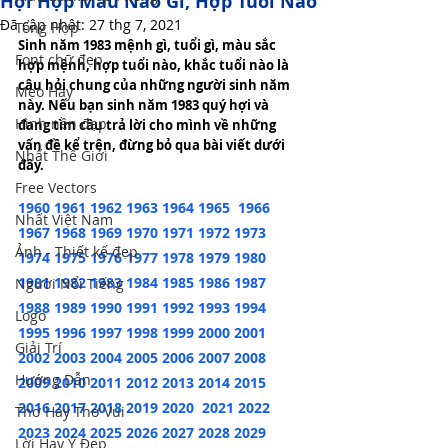
Hợi Hợp Màu Nào Gì, Hợp Tuổi Nào
Đã cập nhật:
27 thg 7, 2021
Tổng Hợp
Sinh năm 1983 mệnh gì, tuổi gì, màu sắc 
Font chữ đẹp
hợp mệnh, hợp tuổi nào, khắc tuổi nào là 
câu hỏi chung của những người sinh năm 
Mẹo Hay
này. Nếu bạn sinh năm 1983 quý hợi và 
Hình nền đẹp
đang tìm câu trả lời cho mình về những 
vấn đề kể trên, đừng bỏ qua bài viết dưới 
Nhất Thế Giới
đây.
Free Vectors
1960
1961
1962
1963
1964
1965
1966
Nhất Việt Nam
1967
1968
1969
1970
1971
1972
1973
Ảnh - Thiết kế đẹp
1974
1975
1976
1977
1978
1979
1980
1981
1982
1983
1984
1985
1986
1987
Người Nổi Tiếng
1988
1989
1990
1991
1992
1993
1994
Logo
1995
1996
1997
1998
1999
2000
2001
Giải Trí
2002
2003
2004
2005
2006
2007
2008
Hướng Dẫn
2009
2010
2011
2012
2013
2014
2015
2016
2017
2018
2019
2020
2021
2022
Thơ Hay Thơ Vui
2023
2024
2025
2026
2027
2028
2029
Lời Hay Ý Đẹp