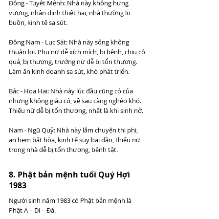
Đông - Tuyệt Mệnh: Nhà này không hưng 
vượng, nhân đinh thiệt hại, nhà thường lo 
buồn, kinh tế sa sút.
Đông Nam - Lục Sát: Nhà này sống không 
thuận lợi. Phụ nữ dễ xích mích, bị bệnh, chịu cô 
quả, bị thương, trưởng nữ dễ bị tổn thương. 
Làm ăn kinh doanh sa sút, khó phát triển.
Bắc - Họa Hại: Nhà này lúc đầu cũng có của 
nhưng không giàu có, về sau càng nghèo khó. 
Thiếu nữ dễ bị tổn thương, nhất là khi sinh nở.
Nam - Ngũ Quỷ: Nhà này lắm chuyện thị phi, 
an hem bất hòa, kinh tế suy bại dần, thiếu nữ 
trong nhà dễ bị tổn thương, bệnh tật.
8. Phật bản mệnh tuổi Quý Hợi 
1983 
Người sinh năm 1983 có Phật bản mệnh là 
Phật A – Di – Đà.