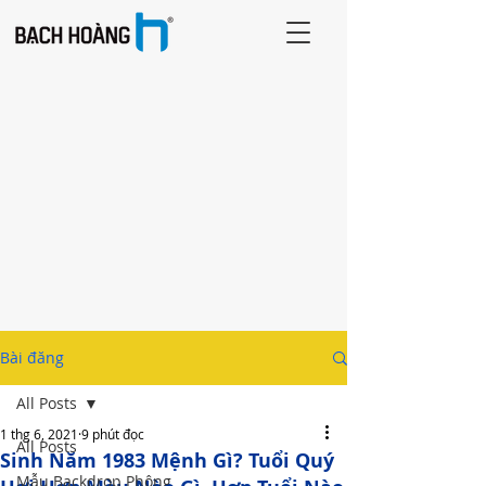
Bài đăng
All Posts
1 thg 6, 2021
9 phút đọc
All Posts
Sinh Năm 1983 Mệnh Gì? Tuổi Quý
Mẫu Backdrop Phông