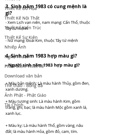
3. Sinh năm 1983 có cung mệnh là 
Thiết Kế Đồ Họa
gì? 
Thiết Kế Nội Thất
- Xem Lịch vạn niên, nam mạng: Cấn Thổ, thuộc 
Thiết Kế Kiến Trúc
Tây tứ mệnh
Thiết Kế Sự Kiện
- Nữ mạng: Đoài Kim, thuộc Tây tứ mệnh
Nhiếp Ảnh
4. Sinh năm 1983 hợp màu gì? 
Nghệ Thuật
- Người sinh năm 1983 hợp màu gì?
Phần Mềm Thiết Kế
Download văn bản
+ Màu bản mệnh: Là màu hành Thủy, gồm đen, 
Thể thao - Bóng đá
xanh dương.
Ảnh Phật - Phật Giáo
+ Màu tương sinh: Là màu hành Kim, gồm 
Tài Chính
trắng, ghi, bạc; là màu hành Mộc gồm xanh lá, 
xanh lục.
+ Màu kỵ: Là màu hành Thổ, gồm vàng, nâu 
đất; là màu hành Hỏa, gồm đỏ, cam, tím.