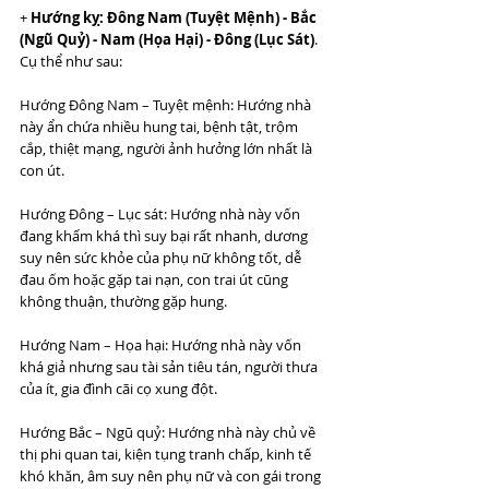
+ 
Hướng kỵ: Đông Nam (Tuyệt Mệnh) - Bắc 
(Ngũ Quỷ) - Nam (Họa Hại) - Đông (Lục Sát)
. 
Cụ thể như sau:
Hướng Đông Nam – Tuyệt mệnh: Hướng nhà 
này ẩn chứa nhiều hung tai, bệnh tật, trộm 
cắp, thiệt mạng, người ảnh hưởng lớn nhất là 
con út.
Hướng Đông – Lục sát: Hướng nhà này vốn 
đang khấm khá thì suy bại rất nhanh, dương 
suy nên sức khỏe của phụ nữ không tốt, dễ 
đau ốm hoặc gặp tai nạn, con trai út cũng 
không thuận, thường gặp hung.
Hướng Nam – Họa hại: Hướng nhà này vốn 
khá giả nhưng sau tài sản tiêu tán, người thưa 
của ít, gia đình cãi cọ xung đột.
Hướng Bắc – Ngũ quỷ: Hướng nhà này chủ về 
thị phi quan tai, kiện tụng tranh chấp, kinh tế 
khó khăn, âm suy nên phụ nữ và con gái trong 