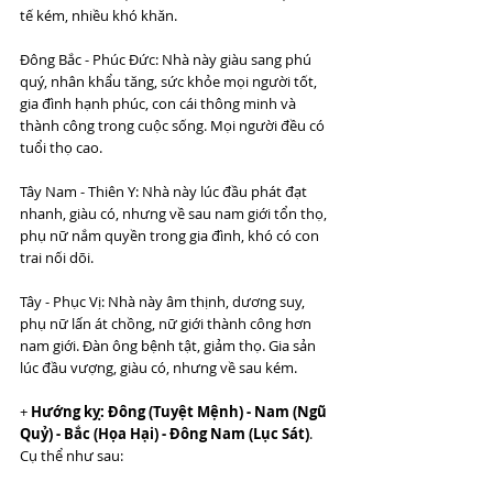
tế kém, nhiều khó khăn.
Đông Bắc - Phúc Đức: Nhà này giàu sang phú 
quý, nhân khẩu tăng, sức khỏe mọi người tốt, 
gia đình hạnh phúc, con cái thông minh và 
thành công trong cuộc sống. Mọi người đều có 
tuổi thọ cao.
Tây Nam - Thiên Y: Nhà này lúc đầu phát đạt 
nhanh, giàu có, nhưng về sau nam giới tổn thọ, 
phụ nữ nắm quyền trong gia đình, khó có con 
trai nối dõi.
Tây - Phục Vị: Nhà này âm thịnh, dương suy, 
phụ nữ lấn át chồng, nữ giới thành công hơn 
nam giới. Đàn ông bệnh tật, giảm thọ. Gia sản 
lúc đầu vượng, giàu có, nhưng về sau kém. 
+ 
Hướng kỵ: Đông (Tuyệt Mệnh) - Nam (Ngũ 
Quỷ) - Bắc (Họa Hại) - Đông Nam (Lục Sát)
. 
Cụ thể như sau: