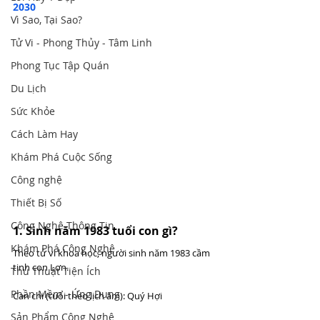
2030
Vì Sao, Tại Sao?
Tử Vi - Phong Thủy - Tâm Linh
Phong Tục Tập Quán
Du Lịch
Sức Khỏe
Cách Làm Hay
Khám Phá Cuộc Sống
Công nghệ
Thiết Bị Số
Công Nghệ Thông Tin
1. Sinh năm 1983 tuổi con gì?
Khám Phá Công Nghệ
Theo tử vi khoa học, người sinh năm 1983 cầm 
tinh con Lợn.
Thủ Thuật Tiện Ích
Phần Mềm - Ứng Dụng
Can chi (tuổi theo lịch âm): Quý Hợi
Sản Phẩm Công Nghệ