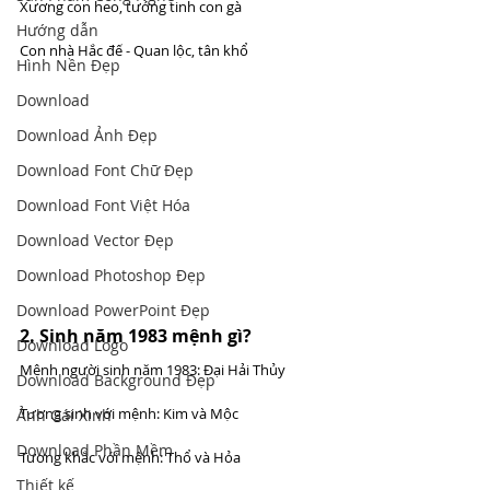
Xương con heo, tướng tinh con gà
Hướng dẫn
Con nhà Hắc đế - Quan lộc, tân khổ
Hình Nền Đẹp
Download
Download Ảnh Đẹp
Download Font Chữ Đẹp
Download Font Việt Hóa
Download Vector Đẹp
Download Photoshop Đẹp
Download PowerPoint Đẹp
2. Sinh năm 1983 mệnh gì? 
Download Logo
Mệnh người sinh năm 1983: Đại Hải Thủy
Download Background Đẹp
Tương sinh với mệnh: Kim và Mộc
Ảnh Gái Xinh
Download Phần Mềm
Tương khắc với mệnh: Thổ và Hỏa
Thiết kế