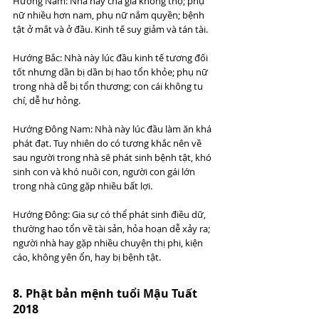
Hướng Nam: Nhà này cha già không thọ; phụ 
nữ nhiều hơn nam, phụ nữ nắm quyền; bệnh 
tật ở mắt và ở đầu. Kinh tế suy giảm và tán tài.
Hướng Bắc: Nhà này lúc đầu kinh tế tương đối 
tốt nhưng dần bị dần bị hao tổn khỏe; phụ nữ 
trong nhà dễ bị tổn thương; con cái không tu 
chí, dễ hư hỏng.
Hướng Đông Nam: Nhà này lúc đầu làm ăn khá 
phát đạt. Tuy nhiên do có tương khắc nên về 
sau người trong nhà sẽ phát sinh bệnh tật, khó 
sinh con và khó nuôi con, người con gái lớn 
trong nhà cũng gặp nhiều bất lợi.
Hướng Đông: Gia sự có thể phát sinh điều dữ, 
thường hao tổn về tài sản, hỏa hoạn dễ xảy ra; 
người nhà hay gặp nhiều chuyện thị phi, kiện 
cáo, không yên ổn, hay bị bệnh tật.
8. Phật bản mệnh tuổi Mậu Tuất 
2018 