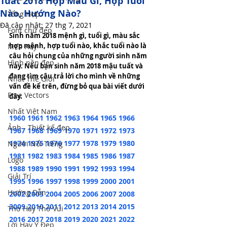
Tuất 2018 Hợp Màu Gì, Hợp Tuổi
Nào, Hướng Nào?
Tổng Hợp
Đã cập nhật:
27 thg 7, 2021
Font chữ đẹp
Sinh năm 2018 mệnh gì, tuổi gì, màu sắc 
hợp mệnh, hợp tuổi nào, khắc tuổi nào là 
Mẹo Hay
câu hỏi chung của những người sinh năm 
Hình nền đẹp
này. Nếu bạn sinh năm 2018 mậu tuất và 
đang tìm câu trả lời cho mình về những 
Nhất Thế Giới
vấn đề kể trên, đừng bỏ qua bài viết dưới 
Free Vectors
đây.
Nhất Việt Nam
1960
1961
1962
1963
1964
1965
1966
Ảnh - Thiết kế đẹp
1967
1968
1969
1970
1971
1972
1973
1974
1975
1976
1977
1978
1979
1980
Người Nổi Tiếng
1981
1982
1983
1984
1985
1986
1987
Logo
1988
1989
1990
1991
1992
1993
1994
Giải Trí
1995
1996
1997
1998
1999
2000
2001
Hướng Dẫn
2002
2003
2004
2005
2006
2007
2008
2009
2010
2011
2012
2013
2014
2015
Thơ Hay Thơ Vui
2016
2017
2018
2019
2020
2021
2022
Lời Hay Ý Đẹp