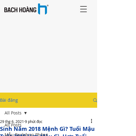
Bài đăng
All Posts
29 thg 6, 2021
9 phút đọc
All Posts
Sinh Năm 2018 Mệnh Gì? Tuổi Mậu
Mẫu Backdrop Phông