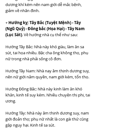
dương khí kém nên nam giới dễ mắc bệnh, 
giảm về nhân đinh. 
+ 
Hướng kỵ: Tây Bắc (Tuyệt Mệnh) - Tây 
(Ngũ Quỷ) - Đông bắc (Họa Hại) - Tây Nam 
(Lục Sát)
. Về hướng nhà cụ thể như sau:
Hướng Tây Bắc: Nhà này khó giàu, làm ăn sa 
sút, tai họa nhiều. Bậc cha ông không thọ, phụ 
nữ trong nhà phải sống cô đơn.
Hướng Tây Nam: Nhà nay âm thịnh dương suy, 
nên nữ giới nắm quyền, nam giới kém, tổn thọ.
Hướng Đông Bắc: Nhà này kinh làm ăn khó 
khăn, kinh tế suy kém. Nhiều chuyện thị phi, tai 
ương.
Hướng Tây: Nhà này âm thịnh dương suy, nam 
giới đoản thọ; phụ nữ nhất là con gái thứ cũng 
gặp nguy hại. Kinh tế sa sút.