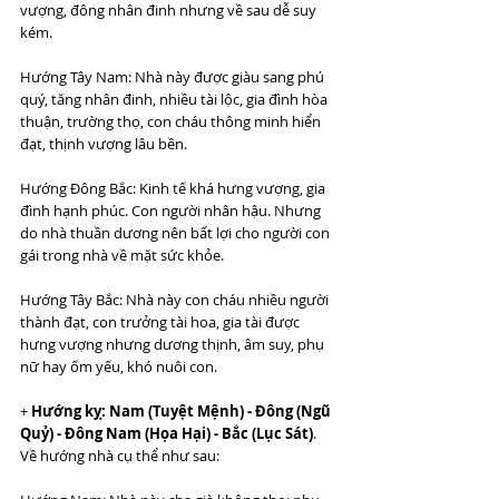
vượng, đông nhân đinh nhưng về sau dễ suy 
kém.
Hướng Tây Nam: Nhà này được giàu sang phú 
quý, tăng nhân đinh, nhiều tài lộc, gia đình hòa 
thuận, trường thọ, con cháu thông minh hiển 
đạt, thịnh vượng lâu bền.
Hướng Đông Bắc: Kinh tế khá hưng vượng, gia 
đình hạnh phúc. Con người nhân hậu. Nhưng 
do nhà thuần dương nên bất lợi cho người con 
gái trong nhà về mặt sức khỏe.
Hướng Tây Bắc: Nhà này con cháu nhiều người 
thành đạt, con trưởng tài hoa, gia tài được 
hưng vượng nhưng dương thịnh, âm suy, phụ 
nữ hay ốm yếu, khó nuôi con.
+ 
Hướng kỵ: Nam (Tuyệt Mệnh) - Đông (Ngũ 
Quỷ) - Đông Nam (Họa Hại) - Bắc (Lục Sát)
. 
Về hướng nhà cụ thể như sau: