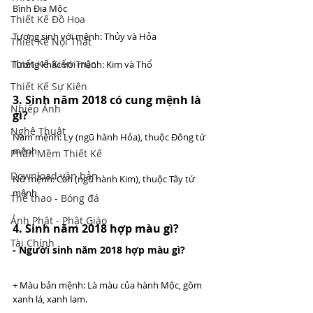
Bình Địa Mộc
Thiết Kế Đồ Họa
Tương sinh với mệnh: Thủy và Hỏa
Thiết Kế Nội Thất
Thiết Kế Kiến Trúc
Tương khắc với mệnh: Kim và Thổ
Thiết Kế Sự Kiện
3. Sinh năm 2018 có cung mệnh là 
Nhiếp Ảnh
gì? 
Nghệ Thuật
Nam mệnh: Ly (ngũ hành Hỏa), thuộc Đông tứ 
mệnh
Phần Mềm Thiết Kế
Download văn bản
Nữ mệnh: Càn (ngũ hành Kim), thuộc Tây tứ 
mệnh
Thể thao - Bóng đá
Ảnh Phật - Phật Giáo
4. Sinh năm 2018 hợp màu gì? 
Tài Chính
- Người sinh năm 2018 hợp màu gì?
+ Màu bản mệnh: Là màu của hành Mộc, gồm 
xanh lá, xanh lam.