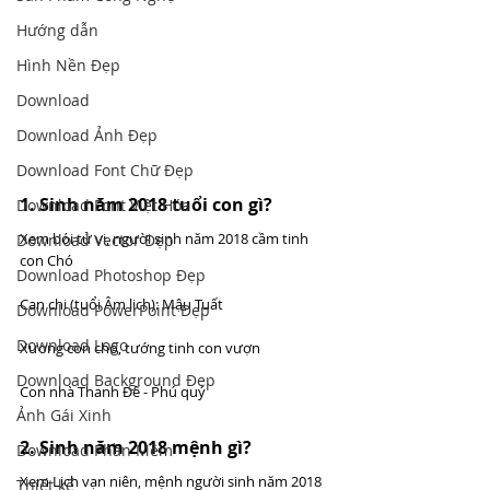
Hướng dẫn
Hình Nền Đẹp
Download
Download Ảnh Đẹp
Download Font Chữ Đẹp
1. Sinh năm 2018 tuổi con gì? 
Download Font Việt Hóa
Xem bói tử vi, người sinh năm 2018 cầm tinh 
Download Vector Đẹp
con Chó
Download Photoshop Đẹp
Can chi (tuổi Âm lịch): Mậu Tuất
Download PowerPoint Đẹp
Download Logo
Xương con chó, tướng tinh con vượn
Download Background Đẹp
Con nhà Thanh Đế - Phú quý
Ảnh Gái Xinh
2. Sinh năm 2018 mệnh gì? 
Download Phần Mềm
Xem Lịch vạn niên, mệnh người sinh năm 2018 
Thiết kế