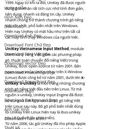
1999. Ngay từ khi ra đời, UniKey đã được người 
Hướng dẫn
dùng đón nhận rất tích cực nhờ tính đơn giản, 
tiện dụng, nhanh và đáng tin cậy. UniKey 
Hình Nền Đẹp
nhanh chóng trở thành chương trình gõ tiếng 
Việt tốt nhất, phổ biến nhất trên Windows. 
Download
Hiện nay UniKey có mặt hầu như trên tất cả 
Download Ảnh Đẹp
các máy tính chạy Windows của người Việt.
Download Font Chữ Đẹp
UniKey Vietnamese Input Method
, module 
Download Font Việt Hóa
chính xử lý tiếng Việt (gồm các phương pháp 
gõ, thuật toán chuyển đổi tiếng Việt) trong 
Download Vector Đẹp
UniKey, được open-source từ năm 2001. Bản 
open-source của UniKey chạy trên X-Window 
Download Photoshop Đẹp
(Linux) được công bố từ năm 2001, dưới tên 
x-
Download PowerPoint Đẹp
unikey
. 
x-unikey
 là một trong những chương 
trình gõ tiếng Việt đầu tiên trên Linux. Từ mã 
Download Logo
nguồn x-unikey, UniKey Input Engine đã được 
Download Background Đẹp
sử dụng và tích hợp vào các bộ gõ tiếng Việt 
trên Linux sau này. Bộ gõ phổ biến nhất dùng 
Ảnh Gái Xinh
lõi UniKey trên Linux hiện nay là ibus-unikey 
(do Lê Quốc Tuấn phát triển).
Download Phần Mềm
Từ năm 2006, tác giả UniKey đã cho phép Apple 
Thiết kế