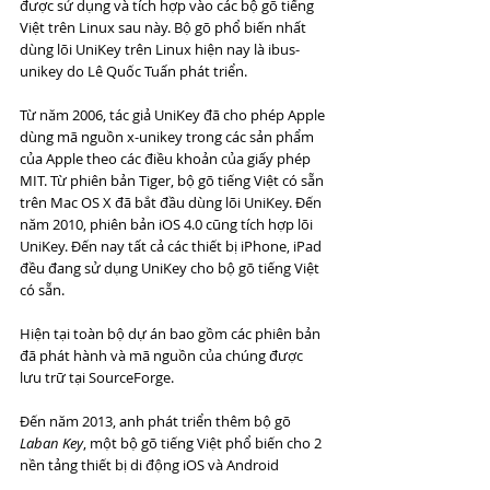
được sử dụng và tích hợp vào các bộ gõ tiếng 
Việt trên Linux sau này. Bộ gõ phổ biến nhất 
dùng lõi UniKey trên Linux hiện nay là ibus-
unikey do Lê Quốc Tuấn phát triển.
Từ năm 2006, tác giả UniKey đã cho phép Apple 
dùng mã nguồn x-unikey trong các sản phẩm 
của Apple theo các điều khoản của giấy phép 
MIT. Từ phiên bản Tiger, bộ gõ tiếng Việt có sẵn 
trên Mac OS X đã bắt đầu dùng lõi UniKey. Đến 
năm 2010, phiên bản iOS 4.0 cũng tích hợp lõi 
UniKey. Đến nay tất cả các thiết bị iPhone, iPad 
đều đang sử dụng UniKey cho bộ gõ tiếng Việt 
có sẵn.
Hiện tại toàn bộ dự án bao gồm các phiên bản 
đã phát hành và mã nguồn của chúng được 
lưu trữ tại SourceForge.
Đến năm 2013, anh phát triển thêm bộ gõ 
Laban Key
, một bộ gõ tiếng Việt phổ biến cho 2 
nền tảng thiết bị di động iOS và Android