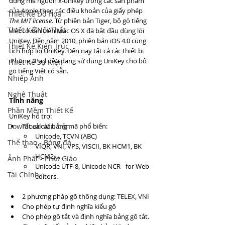
dùng mã nguồn x-unikey trong các sản phẩm 
của Apple theo các điều khoản của giấy phép 
Thiết Kế Đồ Họa
The MIT license
. Từ phiên bản Tiger, bộ gõ tiếng 
Thiết Kế Nội Thất
Việt có sẵn trên Mac OS X đã bắt đầu dùng lõi 
UniKey. Đến năm 2010, phiên bản iOS 4.0 cũng 
Thiết Kế Kiến Trúc
tích hợp lõi UniKey. Đến nay tất cả các thiết bị 
iPhone, iPad đều đang sử dụng UniKey cho bộ 
Thiết Kế Sự Kiện
gõ tiếng Việt có sẵn.
Nhiếp Ảnh
Nghệ Thuật
Tính năng
Phần Mềm Thiết Kế
UniKey hỗ trợ:
Tất cả các bảng mã phổ biến:
Download văn bản
Unicode, TCVN (ABC)
Thể thao - Bóng đá
VIQR, VNI, VPS, VISCII, BK HCM1, BK 
HCM2,…
Ảnh Phật - Phật Giáo
Unicode UTF-8, Unicode NCR - for Web 
Tài Chính
editors.
2 phương pháp gõ thông dụng: TELEX, VNI
Cho phép tự định nghĩa kiểu gõ
Cho phép gõ tắt và định nghĩa bảng gõ tắt.