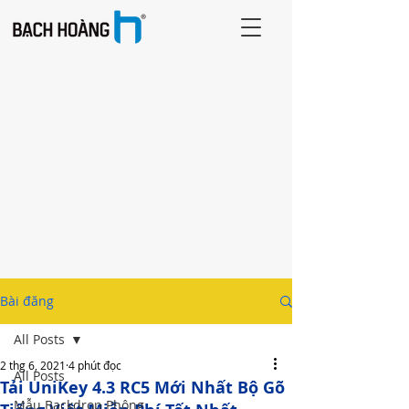
Bài đăng
All Posts
2 thg 6, 2021
4 phút đọc
All Posts
Tải UniKey 4.3 RC5 Mới Nhất Bộ Gõ
Mẫu Backdrop Phông