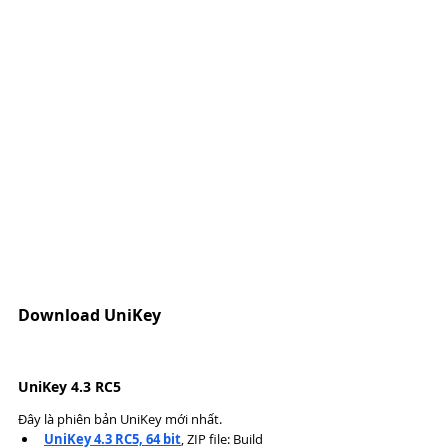
Download UniKey
UniKey 4.3 RC5
Đây là phiên bản UniKey mới nhất.
UniKey 4.3 RC5, 64 bit
, ZIP file: Build 