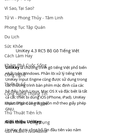
Vì Sao, Tại Sao?
Tử Vi - Phong Thủy - Tâm Linh
Phong Tục Tập Quán
Du Lịch
Sức Khỏe
UniKey 4.3 RC5 Bộ Gõ Tiếng Việt
Cách Làm Hay
Khám Phá Cuộc Sống
UniKey
 là chương trình gõ tiếng Việt phổ biến 
nhất trên Windows. Phần lõi xử lý tiếng Việt 
Công nghệ
UniKey Input Engine cũng được sử dụng trong 
Thiết Bị Số
các chương trình bàn phím mặc định của các 
hệ điều hành Linux, Mac OS X và đặc biệt là tất 
Công Nghệ Thông Tin
cả các thiết bị dùng iOS (iPhone, iPad). UniKey 
Input Engine có mã nguồn mở theo giấy phép 
Khám Phá Công Nghệ
GNU.
Thủ Thuật Tiện Ích
Giới thiệu UniKey
Phần Mềm - Ứng Dụng
UniKey được công bố lần đầu tiên vào năm 
Sản Phẩm Công Nghệ