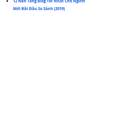
12 Nền Tảng Blog Tốt Nhất Cho Người 
Mới Bắt Đầu So Sánh (2019)
9 Điều Bạn Không Biết Bạn Có thể Làm 
Với Photoshop
Phần Mềm Thiết Kế Đồ Họa Tốt Nhất
Cách Cân Chỉnh Màu Màn Hình LCD 
Chuẩn Màu In Bằng Phần mềm 
Calibrize 2.0
Cách Tìm Font Chữ Qua Hình Ảnh, 
Video Hướng Dẫn
#unikey
#phầnmềm
Tổng Hợp
Công nghệ
Thủ Thuật Tiện Ích