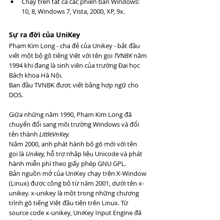
Chạy trên tất cả các phiên bản Windows: 
10, 8, Windows 7, Vista, 2000, XP, 9x.
Sự ra đời của UniKey
Phạm Kim Long - cha đẻ của Unikey - bắt đầu 
viết một bộ gõ tiếng Việt với tên gọi 
TVNBK
 năm 
1994 khi đang là sinh viên của trường Đại học 
Bách khoa Hà Nội.
Ban đầu TVNBK được viết bằng hợp ngữ cho 
DOS.
Giữa những năm 1990, Phạm Kim Long đã 
chuyển đổi sang môi trường Windows và đổi 
tên thành 
LittleVnKey.
Năm 2000, anh phát hành bộ gõ mới với tên 
gọi là 
Unikey,
 hỗ trợ nhập liệu Unicode và phát 
hành miễn phí theo giấy phép GNU GPL.
Bản nguồn mở của UniKey chạy trên X-Window 
(Linux) được công bố từ năm 2001, dưới tên x-
unikey. x-unikey là một trong những chương 
trình gõ tiếng Việt đầu tiên trên Linux. Từ 
source code x-unikey, UniKey Input Engine đã 