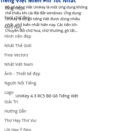
Tiếng Việt Miễn Phí Tốt Nhất
Bộ gõ tiếng Việt UniKey là một ứng dụng không 
Tổng Hợp
thể thiếu khi cài đài đặt windows. Ứng dụng 
Font chữ đẹp
UniKey là bộ gõ tiếng Việt được dùng nhiều 
nhất, phổ biến nhất hiện nay. Các tiện ích: 
Mẹo Hay
Chuyển đổi chữ hoa, chữ thường, gõ tắt...
Hình nền đẹp
Nhất Thế Giới
Free Vectors
Nhất Việt Nam
Ảnh - Thiết kế đẹp
Người Nổi Tiếng
Logo
UniKey 4.3 RC5 Bộ Gõ Tiếng Việt
Giải Trí
Hướng Dẫn
Thơ Hay Thơ Vui
Lời Hay Ý Đẹp