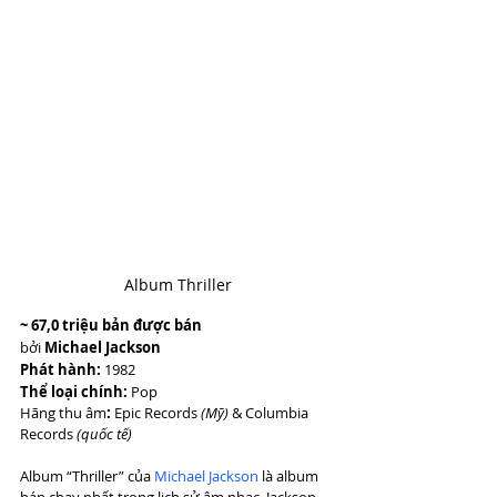
Album Thriller
~ 67,0 triệu bản được bán
bởi 
Michael Jackson
Phát hành:
 1982
Thể loại chính:
 Pop 
Hãng thu âm
:
 Epic Records 
(Mỹ)
 & Columbia 
Records 
(quốc tế)
Album “Thriller” của 
Michael Jackson
 là album 
bán chạy nhất trong lịch sử âm nhạc. Jackson, 