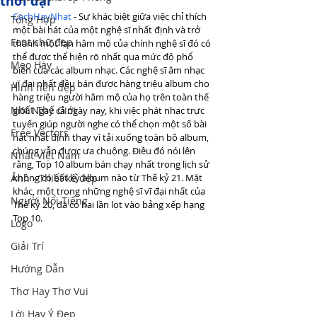
thời đại
CachHayNhat
 - Sự khác biệt giữa việc chỉ thích 
Tổng Hợp
một bài hát của một nghệ sĩ nhất định và trở 
Font chữ đẹp
thành một fan hâm mộ của chính nghệ sĩ đó có 
thể được thể hiện rõ nhất qua mức độ phổ 
Mẹo Hay
biến của các album nhạc. Các nghệ sĩ âm nhạc 
vĩ đại nhất đều bán được hàng triệu album cho 
Hình nền đẹp
hàng triệu người hâm mộ của họ trên toàn thế 
Nhất Thế Giới
giới. Ngay cả ngày nay, khi việc phát nhạc trực 
tuyến giúp người nghe có thể chọn một số bài 
Free Vectors
hát nhất định thay vì tải xuống toàn bộ album, 
chúng vẫn được ưa chuộng. Điều đó nói lên 
Nhất Việt Nam
rằng, Top 10 album bán chạy nhất trong lịch sử 
Ảnh - Thiết kế đẹp
không có bất kỳ album nào từ Thế kỷ 21. Mặt 
khác, một trong những nghệ sĩ vĩ đại nhất của 
Người Nổi Tiếng
Thế kỷ 20, đã có hai lần lọt vào bảng xếp hạng 
Top 10.
Logo
Giải Trí
Hướng Dẫn
Thơ Hay Thơ Vui
Lời Hay Ý Đẹp