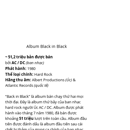
Album Black in Black
~ 51,2 triệu bản được bán
bởi 
AC / DC 
(ban nhạc)
Phát hành:
 1980
Thể loại chính:
 Hard Rock 
Hãng thu âm:
 Albert Productions 
(Úc)
 & 
Atlantic Records 
(quốc tế)
“Back in Black” là album bán chạy thứ hai mọi 
thời đại. Đây là album thứ bảy của ban nhạc 
hard rock người Úc AC / DC. Album được phát 
hành vào tháng 7 năm 1980, đã bán được 
khoảng 
51 triệu
 lượt trên toàn cầu. Album đầu 
tiên được đánh dấu là album đầu tiên sau cái 
chết bi thảm của giọng ca chính của ban nhạc 