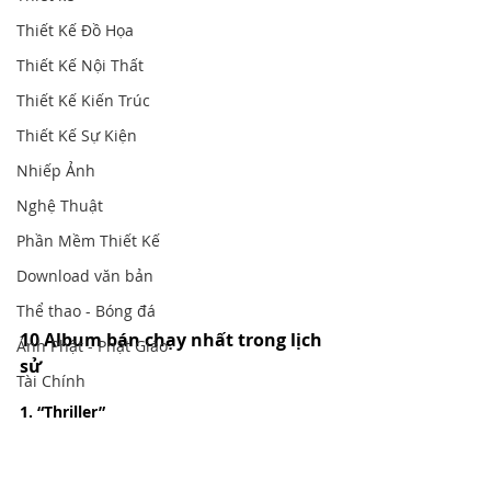
Thiết Kế Đồ Họa
Thiết Kế Nội Thất
Thiết Kế Kiến Trúc
Thiết Kế Sự Kiện
Nhiếp Ảnh
Nghệ Thuật
Phần Mềm Thiết Kế
Download văn bản
Thể thao - Bóng đá
10 Album bán chạy nhất trong lịch 
Ảnh Phật - Phật Giáo
sử
Tài Chính
1. “Thriller”