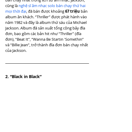
cũng là 
nghệ sĩ âm nhạc solo bán chạy thứ hai 
mọi thời đại
, đã bán được khoảng 
67 triệu
 bản 
album ăn khách. “Thriller” được phát hành vào 
năm 1982 và đây là album thứ sáu của Michael 
Jackson. Album đã sản xuất tổng cộng bảy đĩa 
đơn, bao gồm các bản hit như “Thriller” (đĩa 
đơn), “Beat It”, “Wanna Be Startin 'Somethin” 
và “Billie Jean”, trở thành đĩa đơn bán chạy nhất 
của Jackson.
2. “Black in Black”