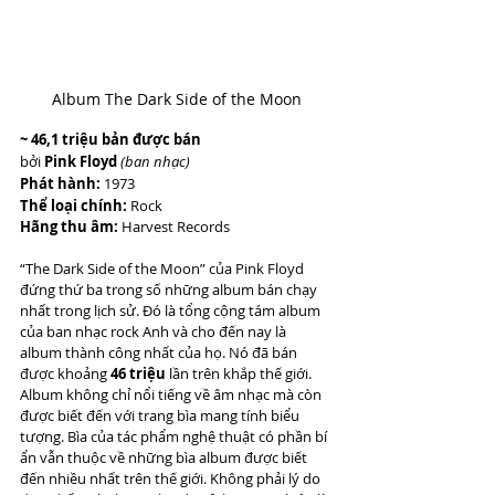
Album The Dark Side of the Moon
~ 46,1 triệu bản được bán
bởi 
Pink Floyd 
(ban nhạc)
Phát hành:
 1973
Thể loại chính:
 Rock 
Hãng thu âm:
 Harvest Records
“The Dark Side of the Moon” của Pink Floyd 
đứng thứ ba trong số những album bán chạy 
nhất trong lịch sử. Đó là tổng cộng tám album 
của ban nhạc rock Anh và cho đến nay là 
album thành công nhất của họ. Nó đã bán 
được khoảng 
46 triệu
 lần trên khắp thế giới. 
Album không chỉ nổi tiếng về âm nhạc mà còn 
được biết đến với trang bìa mang tính biểu 
tượng. Bìa của tác phẩm nghệ thuật có phần bí 
ẩn vẫn thuộc về những bìa album được biết 
đến nhiều nhất trên thế giới. Không phải lý do 