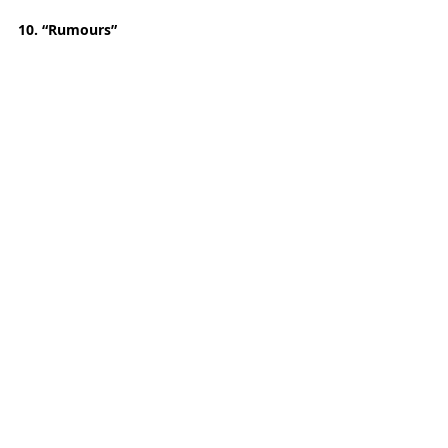
10. “Rumours”
Album Rumours
~ 40,1 triệu bản được bán
bởi 
Fleetwood Mac 
(ban nhạc)
Phát hành:
 1977