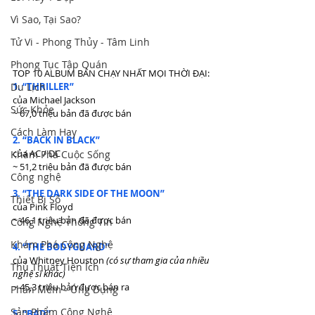
Vì Sao, Tại Sao?
Tử Vi - Phong Thủy - Tâm Linh
Phong Tục Tập Quán
TOP 10 ALBUM BÁN CHẠY NHẤT MỌI THỜI ĐẠI:
1. “THRILLER”
Du Lịch
của Michael Jackson
Sức Khỏe
~ 67,0 triệu bản đã được bán
Cách Làm Hay
2. “BACK IN BLACK”
của AC / DC
Khám Phá Cuộc Sống
~ 51,2 triệu bản đã được bán
Công nghệ
3. “THE DARK SIDE OF THE MOON”
Thiết Bị Số
của Pink Floyd
~ 46,1 triệu bản đã được bán
Công Nghệ Thông Tin
Khám Phá Công Nghệ
4. “THE BODYGUARD”
của Whitney Houston 
(có sự tham gia của nhiều 
Thủ Thuật Tiện Ích
nghệ sĩ khác)
~ 45,3 triệu bản được bán ra
Phần Mềm - Ứng Dụng
Sản Phẩm Công Nghệ
5. “BAD”