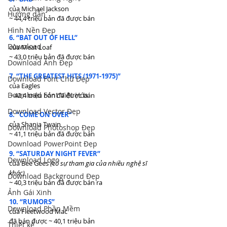
của Michael Jackson
Hướng dẫn
~ 44,4 triệu bản đã được bán
Hình Nền Đẹp
6. “BAT OUT OF HELL”
Download
của Meat Loaf
~ 43,0 triệu bản đã được bán
Download Ảnh Đẹp
7. “THE GREATEST HITS (1971-1975)”
Download Font Chữ Đẹp
của Eagles
Download Font Việt Hóa
~ 42,4 triệu bản đã được bán
Download Vector Đẹp
8. “COME ON OVER”
của Shania Twain
Download Photoshop Đẹp
~ 41,1 triệu bản đã được bán
Download PowerPoint Đẹp
9. “SATURDAY NIGHT FEVER”
Download Logo
của Bee Gees 
(có sự tham gia của nhiều nghệ sĩ 
khác)
Download Background Đẹp
~ 40,3 triệu bản đã được bán ra
Ảnh Gái Xinh
10. “RUMORS”
Download Phần Mềm
của Fleetwood Mac
đã bán được ~ 40,1 triệu bản
Thiết kế