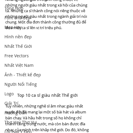
những người giàu nhất trong xã hội của chúng 
Tổng Hợp
ta. Những ca sĩ thành công nói riêng thuộc về 
những người giàu nhất trong ngành giải trí nói 
Font chữ đẹp
chung. Một đĩa đơn thành công thường đủ để 
Mẹo Hay
đưa một ca sĩ lên vị trí triệu phú. 
Hình nền đẹp
Nhất Thế Giới
Free Vectors
Nhất Việt Nam
Ảnh - Thiết kế đẹp
Người Nổi Tiếng
Logo
Top 10 ca sĩ giàu nhất Thế giới
Giải Trí
Tuy nhiên, những nghệ sĩ âm nhạc giàu nhất 
tuyệt đối đã mang lại một số bài hát và album 
Hướng Dẫn
bán chạy. Và hầu hết trong số họ không chỉ 
Thơ Hay Thơ Vui
thành công trong nước, mà còn bán được đĩa 
nhạc của mình trên khắp thế giới. Do đó, không 
Lời Hay Ý Đẹp