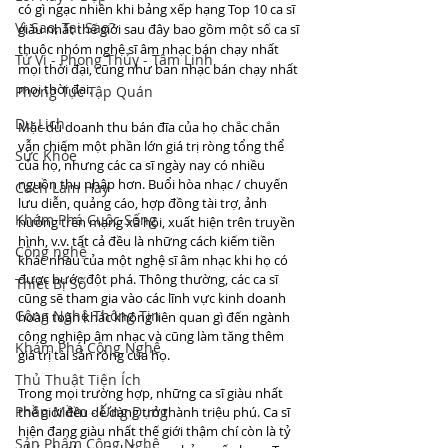
có gì ngạc nhiên khi bảng xếp hạng Top 10 ca sĩ 
Vì Sao, Tại Sao?
giàu nhất thế giới sau đây bao gồm một số ca sĩ 
thuộc nhóm nghệ sĩ âm nhạc bán chạy nhất 
Tử Vi - Phong Thủy - Tâm Linh
mọi thời đại, cũng như ban nhạc bán chạy nhất 
mọi thời đại.
Phong Tục Tập Quán
Du Lịch
Mặc dù doanh thu bán đĩa của họ chắc chắn 
vẫn chiếm một phần lớn giá trị ròng tổng thể 
Sức Khỏe
của họ, nhưng các ca sĩ ngày nay có nhiều 
nguồn thu nhập hơn. Buổi hòa nhạc / chuyến 
Cách Làm Hay
lưu diễn, quảng cáo, hợp đồng tài trợ, ảnh 
Khám Phá Cuộc Sống
hưởng trên mạng xã hội, xuất hiện trên truyền 
hình, v.v. tất cả đều là những cách kiếm tiền 
Công nghệ
khác nhau của một nghệ sĩ âm nhạc khi họ có 
được bước đột phá. Thông thường, các ca sĩ 
Thiết Bị Số
cũng sẽ tham gia vào các lĩnh vực kinh doanh 
Công Nghệ Thông Tin
hoàn toàn khác không liên quan gì đến ngành 
công nghiệp âm nhạc và cũng làm tăng thêm 
Khám Phá Công Nghệ
giá trị tài sản ròng của họ.
Thủ Thuật Tiện Ích
Trong mọi trường hợp, những ca sĩ giàu nhất 
Phần Mềm - Ứng Dụng
thế giới đều dễ dàng trở thành triệu phú. Ca sĩ 
hiện đang giàu nhất thế giới thậm chí còn là tỷ 
Sản Phẩm Công Nghệ