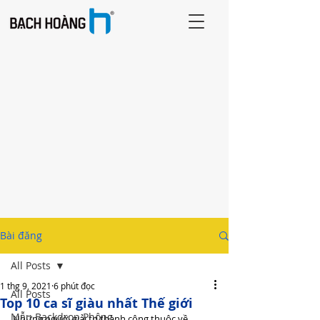
Bài đăng
All Posts
1 thg 9, 2021
6 phút đọc
All Posts
Top 10 ca sĩ giàu nhất Thế giới
Mẫu Backdrop Phông
Những người giải trí thành công thuộc về 