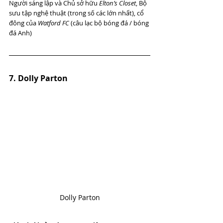
Người sáng lập và Chủ sở hữu 
Elton’s Closet
, Bộ 
sưu tập nghệ thuật (trong số các lớn nhất), cổ 
đông của 
Watford FC
 (câu lạc bộ bóng đá / bóng 
đá Anh)
7. Dolly Parton
Dolly Parton