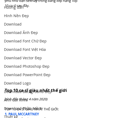
phú như bạn sẽ thấy trong bảng xếp hạng Top 
10 ca sĩ sau đây.
Hướng dẫn
Hình Nền Đẹp
Download
Download Ảnh Đẹp
Download Font Chữ Đẹp
Download Font Việt Hóa
Download Vector Đẹp
Download Photoshop Đẹp
Download PowerPoint Đẹp
Download Logo
Top 10 ca sĩ giàu nhất thế giới
Download Background Đẹp
(tính đến tháng 4 năm 2020)
Ảnh Gái Xinh
Download Phần Mềm
TOP 10 CA SĨ GIÀU NHẤT THẾ GIỚI:
1. PAUL MCCARTNEY
Thiết kế