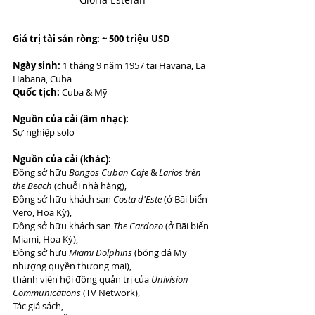
Giá trị tài sản ròng: ~ 500 triệu USD
Ngày sinh:
 1 tháng 9 năm 1957 tại Havana, La 
Habana, Cuba
Quốc tịch:
 Cuba & Mỹ
Nguồn của cải (âm nhạc):
Sự nghiệp solo
Nguồn của cải (khác):
Đồng sở hữu 
Bongos Cuban Cafe
 & 
Larios trên 
the Beach
 (chuỗi nhà hàng),
Đồng sở hữu khách sạn 
Costa d'Este
 (ở Bãi biển 
Vero, Hoa Kỳ),
Đồng sở hữu khách sạn 
The Cardozo
 (ở Bãi biển 
Miami, Hoa Kỳ),
Đồng sở hữu 
Miami Dolphins
 (bóng đá Mỹ 
nhượng quyền thương mại),
thành viên hội đồng quản trị của 
Univision 
Communications
 (TV Network),
Tác giả sách,