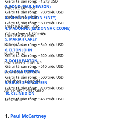
Giá trị tài sản ròng: ~ 1,2 tỷ USD
2. BONO (PAUL HEWSON)
Thiết Kế Đồ Họa
Giá trị tài sản ròng: ~ 700 triệu USD
Thiết Kế Nội Thất
3. RIHANNA (ROBYN FENTY)
Giá trị tài sản ròng: ~ 600 triệu USD
Thiết Kế Kiến Trúc
4. MADONNA (MADONNA CICCONE)
Giá trị ròng: ~ $ 570 triệu
Thiết Kế Sự Kiện
5. MARIAH CAREY
Nhiếp Ảnh
Giá trị tài sản ròng: ~ 540 triệu USD
6. ELTON JOHN
Nghệ Thuật
Giá trị tài sản ròng: ~ 520 triệu USD
7. DOLLY PARTON
Phần Mềm Thiết Kế
Giá trị tài sản ròng: ~ 510 triệu USD
8. GLORIA ESTEFAN
Download văn bản
Giá trị tài sản ròng: ~ 500 triệu USD
Thể thao - Bóng đá
9. BRUCE SPRINGSTEEN
Giá trị tài sản ròng: ~ 490 triệu USD
Ảnh Phật - Phật Giáo
10. CELINE DION
Giá trị tài sản ròng: ~ 450 triệu USD
Tài Chính
1. 
Paul McCartney